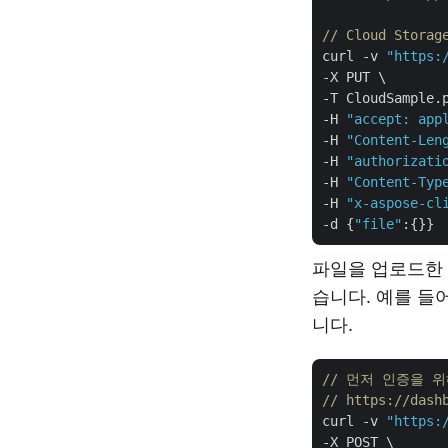
// Cloud Sto
curl -v 
"https:
-X PUT \

-T CloudSample.p
-H 
"accept: app
-H 
"Content-Len
-H 
"authorizati
-H 
"Content-Typ
-H 
"x-aspose-cl
-d {
"file"
파일을 업로드한 
습니다. 예를 들
니다.
// 먼저 인증을 위
// https://da
curl -v 
"https:
-X POST \
