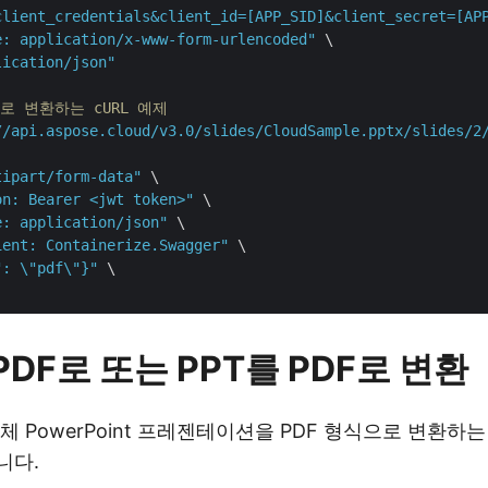
client_credentials&client_id=[APP_SID]&client_secret=[AP
e: application/x-www-form-urlencoded"
 \

lication/json"
F로 변환하는 cURL 예제
//api.aspose.cloud/v3.0/slides/CloudSample.pptx/slides/2
tipart/form-data"
 \

on: Bearer <jwt token>"
 \

e: application/json"
 \

ient: Containerize.Swagger"
 \

": \"pdf\"}"
 \

PDF로 또는 PPT를 PDF로 변환
 PowerPoint 프레젠테이션을 PDF 형식으로 변환하는
니다.