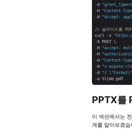
-d 
"grant_type=
-H 
"Content-Typ
-H 
"Accept: app
// 슬라이드를 PD
curl -v 
"https:
-X POST \

-H 
"accept: mul
-H 
"authorizati
-H 
"Content-Typ
-H 
"x-aspose-cl
-d 
"{ \"Format\
PPTX를 
이 섹션에서는 전체
계를 알아보겠습