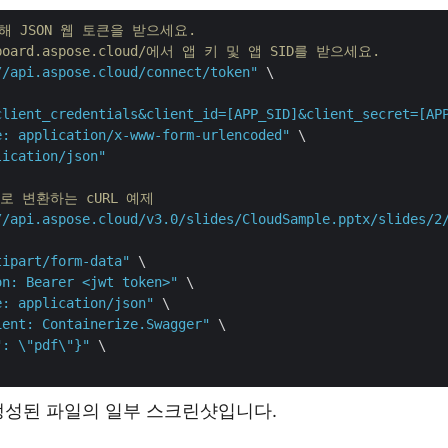
해 JSON 웹 토큰을 받으세요.
shboard.aspose.cloud/에서 앱 키 및 앱 SID를 받으세요.
//api.aspose.cloud/connect/token"
 \

client_credentials&client_id=[APP_SID]&client_secret=[AP
e: application/x-www-form-urlencoded"
 \

lication/json"
F로 변환하는 cURL 예제
//api.aspose.cloud/v3.0/slides/CloudSample.pptx/slides/2
tipart/form-data"
 \

on: Bearer <jwt token>"
 \

e: application/json"
 \

ient: Containerize.Swagger"
 \

": \"pdf\"}"
 \

생성된 파일의 일부 스크린샷입니다.