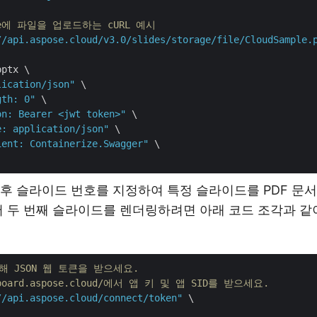
rage에 파일을 업로드하는 cURL 예시
//api.aspose.cloud/v3.0/slides/storage/file/CloudSample.
ptx \

lication/json"
 \

gth: 0"
 \

on: Bearer <jwt token>"
 \

e: application/json"
 \

ient: Containerize.Swagger"
 \

후 슬라이드 번호를 지정하여 특정 슬라이드를 PDF 문서
어 두 번째 슬라이드를 렌더링하려면 아래 코드 조각과 같
해 JSON 웹 토큰을 받으세요.
shboard.aspose.cloud/에서 앱 키 및 앱 SID를 받으세요.
//api.aspose.cloud/connect/token"
 \
