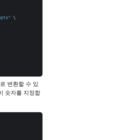
pptx"
 \

로 변환할 수 있
이 숫자를 지정합