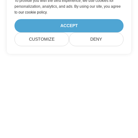
To provide you with the best experience, we use cookies for
personalization, analytics, and ads. By using our site, you agree
to
our cookie policy
.
ACCEPT
CUSTOMIZE
DENY
家
製品