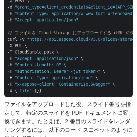
-X POST \

-d 
"grant_type=client_credentials&client_id=[APP_SID]
-H 
"Content-Type: application/x-www-form-urlencoded"
 
-H 
"Accept: application/json"
// ファイルを Cloud Storage にアップロードする cURL の例
curl -v 
"https://api.aspose.cloud/v3.0/slides/storage
-X PUT \

-T CloudSample.pptx \

-H 
"accept: application/json"
 \

-H 
"Content-Length: 0"
 \

-H 
"authorization: Bearer <jwt token>"
 \

-H 
"Content-Type: application/json"
 \

-H 
"x-aspose-client: Containerize.Swagger"
 \

-d {
"file"
ファイルをアップロードした後、スライド番号を指
定して、特定のスライドを PDF ドキュメントに変
換できます。たとえば、2 番目のスライドをレンダ
リングするには、以下のコード スニペットのように