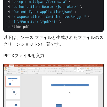
-H 
"accept: multipart/form-data"
 \

-H 
"authorization: Bearer <jwt token>"
 \

-H 
"Content-Type: application/json"
 \

-H 
"x-aspose-client: Containerize.Swagger"
 \

-d 
"{ \"Format\": \"pdf\"}"
 \

以下は、ソース ファイルと生成されたファイルのス
クリーンショットの一部です。
PPTXファイルを入力