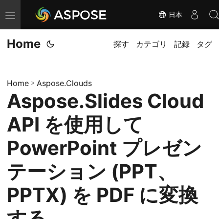
日本
ナ
ビ
Home
ゲ
探す
カテゴリ
記録
タグ
ー
シ
Home
»
Aspose.Clouds
ョ
Aspose.Slides Cloud
ン
の
API を使用して
切
り
PowerPoint プレゼン
替
テーション (PPT、
え
PPTX) を PDF に変換
する