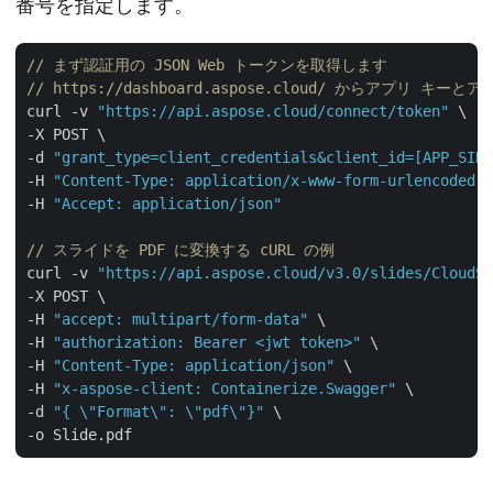
番号を指定します。
// まず認証用の JSON Web トークンを取得します
// https://dashboard.aspose.cloud/ からアプリ キー
curl -v 
"https://api.aspose.cloud/connect/token"
 \

-X POST \

-d 
"grant_type=client_credentials&client_id=[APP_SID]
-H 
"Content-Type: application/x-www-form-urlencoded"
 
-H 
"Accept: application/json"
// スライドを PDF に変換する cURL の例
curl -v 
"https://api.aspose.cloud/v3.0/slides/CloudSa
-X POST \

-H 
"accept: multipart/form-data"
 \

-H 
"authorization: Bearer <jwt token>"
 \

-H 
"Content-Type: application/json"
 \

-H 
"x-aspose-client: Containerize.Swagger"
 \

-d 
"{ \"Format\": \"pdf\"}"
 \
