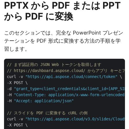
PPTX から PDF または PPT
から PDF に変換
このセクションでは、完全な PowerPoint プレゼン
テーションを PDF 形式に変換する方法の手順を学
習します。
// まず認証用の JSON Web トークンを取得します
// https://dashboard.aspose.cloud/ からアプリ キー
curl -v 
"https://api.aspose.cloud/connect/token"
 \

-X POST \

-d 
"grant_type=client_credentials&client_id=[APP_SID]
-H 
"Content-Type: application/x-www-form-urlencoded"
 
-H 
"Accept: application/json"
// スライドを PDF に変換する cURL の例
curl -v 
"https://api.aspose.cloud/v3.0/slides/CloudSa
-X POST \
