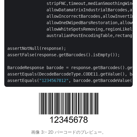
      		stripFNC,timeout,medianSmoothingWindowSize,allowMedianSmoothing,allowComplexBackground,

      		allowDatamatrixIndustrialBarcodes,allowDecreasedImage,allowDetectScanGap,

		allowIncorrectBarcodes,allowInvertImage,allowMicroWhiteSpotsRemoving,allowOneDFastBarcodesDetector,

      		allowOneDWipedBarsRestoration,allowQRMicroQrRestoration,allowRegularImage,allowSaltAndPepperFiltering,

      		allowWhiteSpotsRemoving,regionLikelihoodThresholdPercent,scanWindowSizes,similarity,skipDiagonalSearch,

      		australianPostEncodingTable,rectangleRegion,url,image);

assertNotNull(response);

assertFalse(response.getBarcodes().isEmpty());

BarcodeResponse barcode = response.getBarcodes().get(
assertEquals(DecodeBarcodeType.CODE11.getValue(), bar
assertEquals(
"1234567812"
画像 3:- 2D バーコードのプレビュー。