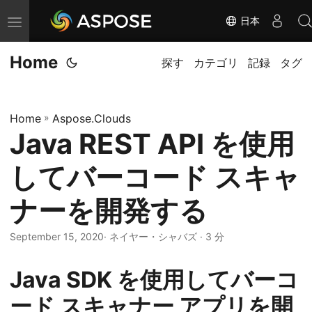
日本
ナ
ビ
Home
ゲ
探す
カテゴリ
記録
タグ
ー
シ
Home
»
Aspose.Clouds
ョ
Java REST API を使用
ン
の
してバーコード スキャ
切
り
ナーを開発する
替
September 15, 2020
· ネイヤー・シャバズ · 3 分
え
Java SDK を使用してバーコ
ード スキャナー アプリを開