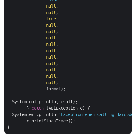
null
, 

null
, 

true
, 

null
, 

null
, 

null
, 

null
, 

null
, 

null
, 

null
, 

null
, 

null
, 

null
,

		format);

  System.out.println(result);

	} 
catch
 (ApiException e) {

  System.err.println(
"Exception when calling BarcodeA
	e.printStackTrace();
