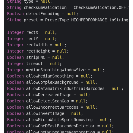
String
 type = 
null
String
Boolean
 detectEncoding = 
null
String
 preset = PresetType.HIGHPERFORMANCE.toString()
Integer
 rectX = 
null
Integer
 rectY = 
null
Integer
 rectWidth = 
null
Integer
 rectHeight = 
null
Boolean
 stripFNC = 
null
Integer
 timeout = 
null
Integer
 medianSmoothingWindowSize = 
null
Boolean
 allowMedianSmoothing = 
null
Boolean
 allowComplexBackground = 
null
Boolean
 allowDatamatrixIndustrialBarcodes = 
null
Boolean
 allowDecreasedImage = 
null
Boolean
 allowDetectScanGap = 
null
Boolean
 allowIncorrectBarcodes = 
null
Boolean
 allowInvertImage = 
null
Boolean
 allowMicroWhiteSpotsRemoving = 
null
Boolean
 allowOneDFastBarcodesDetector = 
null
Boolean
 allowOneDWipedBarsRestoration = 
null