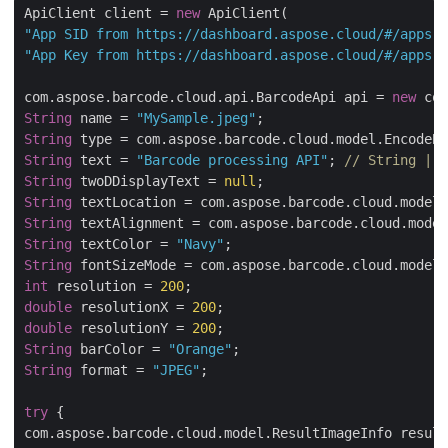
ApiClient client = 
new
"App SID from https://dashboard.aspose.cloud/#/apps"
"App Key from https://dashboard.aspose.cloud/#/apps"
)
com.aspose.barcode.cloud.api.BarcodeApi api = 
new
String
 name = 
"MySample.jpeg"
String
String
 text = 
"Barcode processing API"
; 
// String | T
String
 twoDDisplayText = 
null
String
String
String
 textColor = 
"Navy"
String
int
 resolution = 
200
double
 resolutionX = 
200
double
 resolutionY = 
200
String
 barColor = 
"Orange"
String
 format = 
"JPEG"
;

try
 {

com.aspose.barcode.cloud.model.ResultImageInfo result