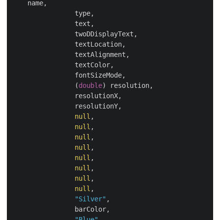
    name, 

		type, 

		text, 

		twoDDisplayText, 

		textLocation, 

		textAlignment, 

		textColor, 

		fontSizeMode, 

		(
double
) resolution, 

		resolutionX, 

		resolutionY, 

null
, 

null
, 

null
, 

null
, 

null
, 

null
, 

null
, 

null
, 

"Silver"
, 

		barColor, 

"Blue"
,
