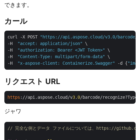
できます。
カール
curl -X POST 
"https://api.aspose.cloud/v3.0/barcode/r
-H  
"accept: application/json"
 \

-H  
"authorization: Bearer <JWT Token>"
 \

-H  
"Content-Type: multipart/form-data"
 \

-H  
"x-aspose-client: Containerize.Swagger"
 -d {
"imag
リクエスト URL
https
://api.aspose.cloud/v
3
.
0
/barcode/recognize?Type=
ジャワ
// 完全な例とデータ ファイルについては、https://github.com/as