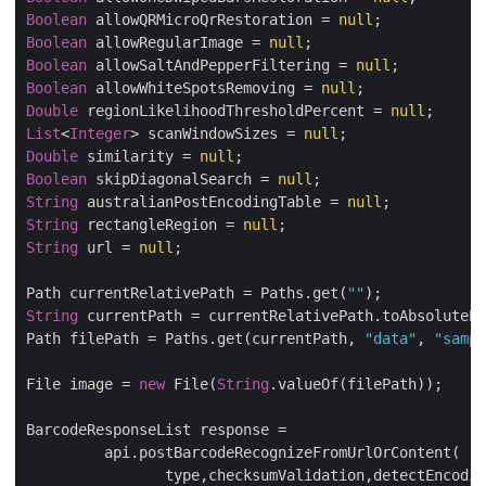
Boolean
 allowQRMicroQrRestoration = 
null
Boolean
 allowRegularImage = 
null
Boolean
 allowSaltAndPepperFiltering = 
null
Boolean
 allowWhiteSpotsRemoving = 
null
Double
 regionLikelihoodThresholdPercent = 
null
List
<
Integer
> scanWindowSizes = 
null
Double
 similarity = 
null
Boolean
 skipDiagonalSearch = 
null
String
 australianPostEncodingTable = 
null
String
 rectangleRegion = 
null
String
 url = 
null
;

Path currentRelativePath = Paths.get(
""
String
 currentPath = currentRelativePath.toAbsolutePa
Path filePath = Paths.get(currentPath, 
"data"
, 
"sampl
File image = 
new
 File(
String
.valueOf(filePath));

BarcodeResponseList response = 

   	 api.postBarcodeRecognizeFromUrlOrContent( 

      		type,checksumValidation,detectEncoding,preset,rectX,rectY,rectWidth,rectHeight,
