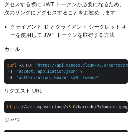
クセスする際に JWT トークンが必要になるため、
次のリンクにアクセスすることをお勧めします。
クライアント ID とクライアント シークレット キ
ーを使用して JWT トークンを取得する方法
カール
curl
 -X PUT 
"https://api.aspose.cloud/v3.0/barcode/My
-H  
"accept: application/json"
 \

-H  
"authorization: Bearer <JWT Token>"
リクエスト URL
https
://api.aspose.cloud/v
3
.
0
/barcode/MySample.jpeg/g
ジャワ