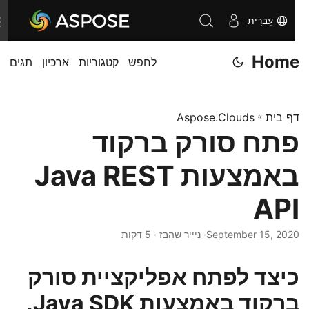
עִברִית
T
o
Home
לחפש
קטגוריות
ארכיון
תגים
g
g
l
דף בית
»
Aspose.Clouds
e
פתח סורק ברקוד
n
a
באמצעות Java REST
v
i
API
g
September 15, 2020
· ניייר שהבז · 5 דקות
a
t
כיצד לפתח אפליקציית סורק
i
o
ברקוד באמצעות Java SDK.