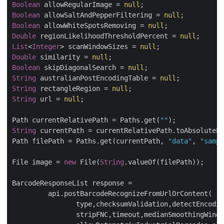
Boolean
 allowRegularImage = 
null
Boolean
 allowSaltAndPepperFiltering = 
null
Boolean
 allowWhiteSpotsRemoving = 
null
Double
 regionLikelihoodThresholdPercent = 
null
List
<
Integer
> scanWindowSizes = 
null
Double
 similarity = 
null
Boolean
 skipDiagonalSearch = 
null
String
 australianPostEncodingTable = 
null
String
 rectangleRegion = 
null
String
 url = 
null
;

Path currentRelativePath = Paths.get(
""
String
 currentPath = currentRelativePath.toAbsoluteP
Path filePath = Paths.get(currentPath, 
"data"
, 
"sam
File image = 
new
 File(
String
.valueOf(filePath));

BarcodeResponseList response = 

   	 api.postBarcodeRecognizeFromUrlOrContent( 

      		type,checksumValidation,detectEncoding,preset,rectX,rectY,rectWidth,rectHeight,

      		stripFNC,timeout,medianSmoothingWindowSize,allowMedianSmoothing,allowComplexBackground,
