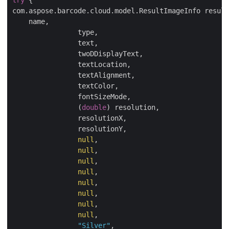
com.aspose.barcode.cloud.model.ResultImageInfo resul
    name, 

		type, 

		text, 

		twoDDisplayText, 

		textLocation, 

		textAlignment, 

		textColor, 

		fontSizeMode, 

		(
double
) resolution, 

		resolutionX, 

		resolutionY, 

null
, 

null
, 

null
, 

null
, 

null
, 

null
, 

null
, 

null
, 

"Silver"
, 
