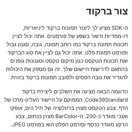
צור ברקוד
ה-SDK מציע לך ליצור תמונות ברקוד ליניאריות,
דו-ממדיות ודואר בשפע של פורמטים. אתה יכול לציין
תכונות תמונת ברקוד כמו רוחב תמונה, גובה, סגנון גבול
ופורמט תמונת פלט. אתה יכול גם לציין את סוג הברקוד
ואת תכונות הטקסט כגון מיקום טקסט וסגנונות גופנים
בהתאם לדרישות היישום שלך. זה גם מספק את היכולות
להגדיר את גובה הפסים ולסובב תמונות ברקוד בזווית.
הדוגמה הבאה מציגה את השלבים ליצירת ברקוד
Code39Standard, הממוקם על היישור העליון-מרכז של
הדף. צבע הטקסט מצוין ברזולוציה של חיל הים, אופקי
ואנכי מוגדר כ-200. ה-BarColor מצוין ככתום, צבע
הרקע מוגדר ככסף ופורמט הפלט הוא בפורמט JPEG.