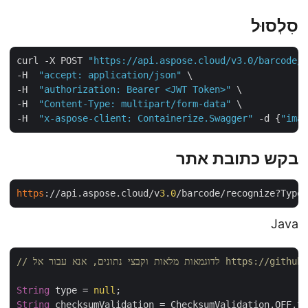
סִלְסוּל
curl -X POST 
"https://api.aspose.cloud/v3.0/barcode
-H  
"accept: application/json"
 \

-H  
"authorization: Bearer <JWT Token>"
 \

-H  
"Content-Type: multipart/form-data"
 \

-H  
"x-aspose-client: Containerize.Swagger"
 -d {
"im
בקש כתובת אתר
https
://api.aspose.cloud/v
3
.
0
/barcode/recognize?Typ
Java
https://github.com/aspo/
String
 type = 
null
String