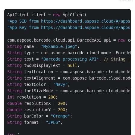
ApiClient client = 
new
"App SID from https://dashboard.aspose.cloud/#/apps
"App Key from https://dashboard.aspose.cloud/#/apps
com.aspose.barcode.cloud.api.BarcodeApi api = 
new
String
 name = 
"MySample.jpeg"
String
String
 text = 
"Barcode processing API"
; 
// String |
String
 twoDDisplayText = 
null
String
String
String
 textColor = 
"Navy"
String
int
 resolution = 
200
double
 resolutionX = 
200
double
 resolutionY = 
200
String
 barColor = 
"Orange"
String
 format = 
"JPEG"
;

try
 {
