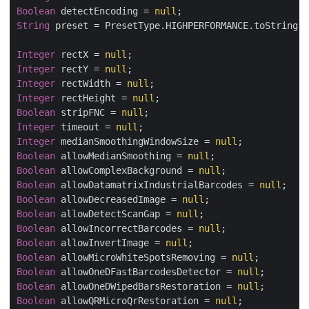
Boolean
 detectEncoding = 
null
String
 preset = PresetType.HIGHPERFORMANCE.toString(
Integer
 rectX = 
null
Integer
 rectY = 
null
Integer
 rectWidth = 
null
Integer
 rectHeight = 
null
Boolean
 stripFNC = 
null
Integer
 timeout = 
null
Integer
 medianSmoothingWindowSize = 
null
Boolean
 allowMedianSmoothing = 
null
Boolean
 allowComplexBackground = 
null
Boolean
 allowDatamatrixIndustrialBarcodes = 
null
Boolean
 allowDecreasedImage = 
null
Boolean
 allowDetectScanGap = 
null
Boolean
 allowIncorrectBarcodes = 
null
Boolean
 allowInvertImage = 
null
Boolean
 allowMicroWhiteSpotsRemoving = 
null
Boolean
 allowOneDFastBarcodesDetector = 
null
Boolean
 allowOneDWipedBarsRestoration = 
null
Boolean
 allowQRMicroQrRestoration = 
null