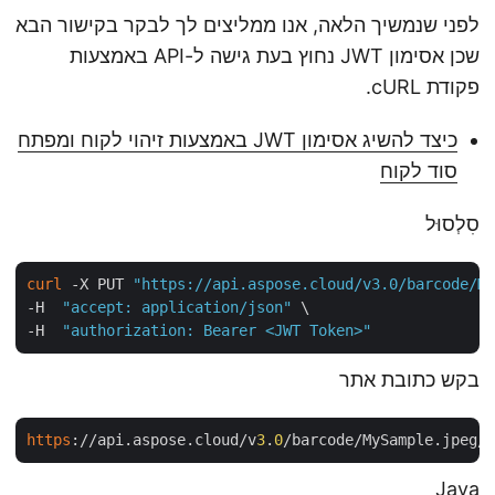
לפני שנמשיך הלאה, אנו ממליצים לך לבקר בקישור הבא
שכן אסימון JWT נחוץ בעת גישה ל-API באמצעות
פקודת cURL.
כיצד להשיג אסימון JWT באמצעות זיהוי לקוח ומפתח
סוד לקוח
סִלְסוּל
curl
 -X PUT 
"https://api.aspose.cloud/v3.0/barcode/
-H  
"accept: application/json"
 \

-H  
"authorization: Bearer <JWT Token>"
בקש כתובת אתר
https
://api.aspose.cloud/v
3
.
0
/barcode/MySample.jpeg
Java