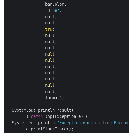
		barColor, 

"Blue"
,

null
, 

null
, 

true
, 

null
, 

null
, 

null
, 

null
, 

null
, 

null
, 

null
, 

null
, 

null
, 

null
,

		format);

  System.out.println(result);

	} 
catch
 (ApiException e) {

  System.err.println(
"Exception when calling Barcod
	e.printStackTrace();
