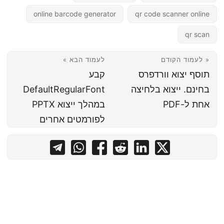
online barcode generator
qr code scanner online
qr scan
« לעמוד הקודם
לעמוד הבא »
תוסף יצוא וורדפרס
קבע
בחינם. ייצוא בלחיצה
DefaultRegularFont
אחת ל-PDF
במהלך ייצוא PPTX
לפורמטים אחרים