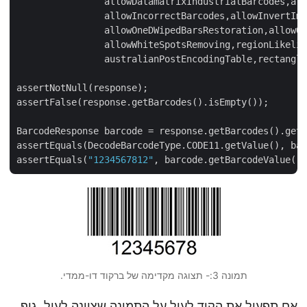
      		allowDatamatrixIndustrialBarcodes,allowDecreasedImage,allowDetectScanGap,

		allowIncorrectBarcodes,allowInvertImage,allowMicroWhiteSpotsRemoving,allowOneDFastBarcodesDetector,

      		allowOneDWipedBarsRestoration,allowQRMicroQrRestoration,allowRegularImage,allowSaltAndPepperFiltering,

      		allowWhiteSpotsRemoving,regionLikelihoodThresholdPercent,scanWindowSizes,similarity,skipDiagonalSearch,

      		australianPostEncodingTable,rectangleRegion,url,image);

assertNotNull(response);

assertFalse(response.getBarcodes().isEmpty());

BarcodeResponse barcode = response.getBarcodes().ge
assertEquals(DecodeBarcodeType.CODE11.getValue(), ba
assertEquals(
"1234567812"
תמונה 3:- תצוגה מקדימה של ברקוד דו-ממדי.
אם תפעיל את הקוד לעיל על התמונה שצוינה לעיל, גוף