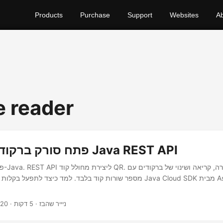
Products
Purchase
Support
Websites
A
e reader
פתח סורק ברקוד באמצעות Java REST API
פיתוח ס
מספר שורות קוד בלבד. למד כיצד לתפעל בקלות ברקודים באמצעות loud SDK
· ניייר שהבז · 5 דקות
020