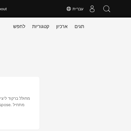
עִברִית
bout
תגים
ארכיון
קטגוריות
לחפש