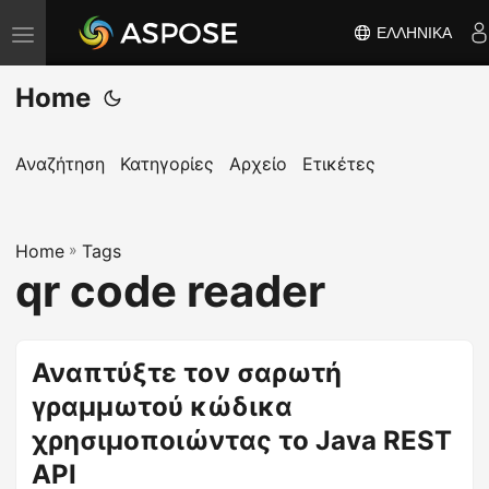
ΕΛΛΗΝΙΚΆ
Ε
ν
Home
α
λ
λ
Αναζήτηση
Κατηγορίες
Αρχείο
Ετικέτες
α
γ
Home
ή
»
Tags
qr code reader
π
λ
ο
Αναπτύξτε τον σαρωτή
ή
γραμμωτού κώδικα
γ
η
χρησιμοποιώντας το Java REST
σ
API