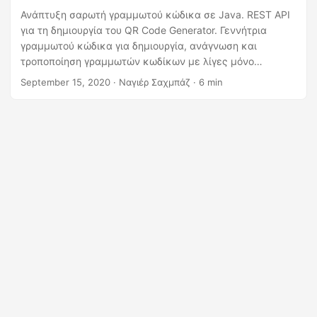
η
Ανάπτυξη σαρωτή γραμμωτού κώδικα σε Java. REST API
ς
για τη δημιουργία του QR Code Generator. Γεννήτρια
γραμμωτού κώδικα για δημιουργία, ανάγνωση και
τροποποίηση γραμμωτών κωδίκων με λίγες μόνο
γραμμές κώδικα. Μάθετε πώς να χειρίζεστε εύκολα τους
September 15, 2020
· Ναγιέρ Σαχμπάζ · 6 min
γραμμωτούς κώδικες χρησιμοποιώντας το Java Cloud
SDK από την Aspose. Ξεκινήστε σήμερα!