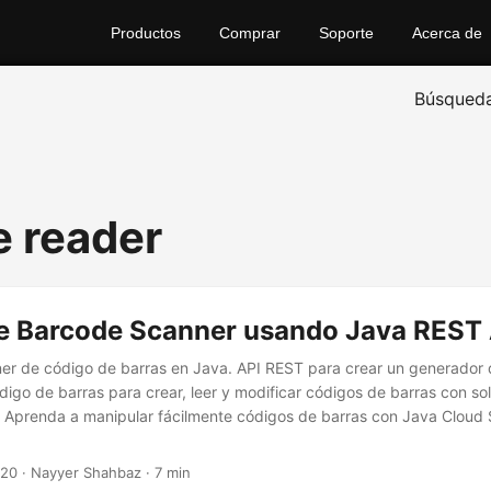
Productos
Comprar
Soporte
Acerca de
Búsqued
e reader
le Barcode Scanner usando Java REST
ner de código de barras en Java. API REST para crear un generador
igo de barras para crear, leer y modificar códigos de barras con so
. Aprenda a manipular fácilmente códigos de barras con Java Cloud
020
· Nayyer Shahbaz · 7 min