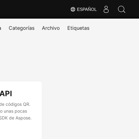
ESPAÑOL
a
Categorías
Archivo
Etiquetas
 API
 de códigos QR.
lo unas pocas
 SDK de Aspose.