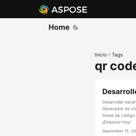
Home
Inicio
»
Tags
qr cod
Desarrol
Desarrollar escá
Generador de cód
líneas de código
¡Empezar hoy!
September 15, 2