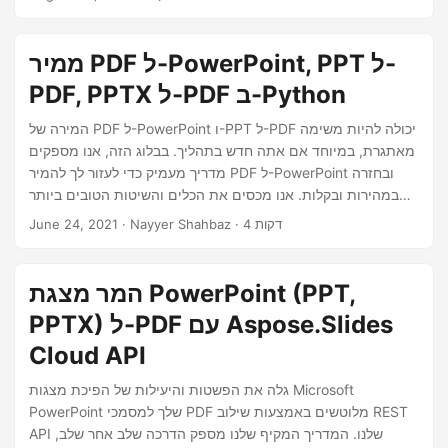
n
ממיר PDF ל-PowerPoint, PPT ל-
PDF, PPTX ל-PDF ב-Python
המירה של PDF ל-PowerPoint ו-PPT ל-PDF יכולה להיות משימה
מאתגרת, במיוחד אם אתה חדש בתהליך. בבלוג הזה, אנו מספקים
מדריך מעמיק כדי לעזור לך להמיר PDF ל-PowerPoint ובחזרה
במהירות ובקלות. אנו מכסים את הכלים והשיטות הטובים ביותר
כדי להבטיח שהתהליך שלך יהיה חלק ויעיל. המדריך שלנו שלב אחר
· Nayyer Shahbaz · 4 דקות
June 24, 2021
שלב יעזור לך להבין את תהליך ההמרה ולפתור בעיות שיכולות
להתעורר. בין אם אתה סטודנט, מקצוען או בעל עסק, לבלוג שלנו יש
את כל מה שאתה צריך לדעת על המרת PDF ל-PowerPoint ו-
המר מצגת PowerPoint (PPT,
PPT ל-PDF.
PPTX) ל-PDF עם Aspose.Slides
Cloud API
גלה את הפשטות והיעילות של הפיכת מצגות Microsoft
PowerPoint שלך למסמכי PDF מלוטשים באמצעות שילוב REST
API שלנו. המדריך המקיף שלנו מספק הדרכה שלב אחר שלב,