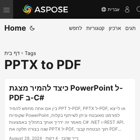
עִברִית
T
o
Home
תגים
ארכיון
קטגוריות
לחפש
g
g
l
Tags
»
דף בית
e
PPTX to PDF
n
a
v
כיצד להמיר מצגת PowerPoint ל-
i
PDF ב-C#
g
a
בין אם אתה מחפש להמיר PPT ל-PDF, PPTX ל-PDF, או לייצא
שקופיות PowerPoint לפורמט מאובטח וניתן לשיתוף בקלות,
t
מאמר זה ידריך אותך בתהליך באמצעות C# .NET ו-REST API.
i
שנה בצורה חלקה את PPTX ל-PDF, תוך הבטחת קבצי PDF
o
בנאמנות גבוהה.
· ניייר שהבז · 4 דקות
August 29, 2024