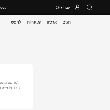
עִברִית
bout
תגים
ארכיון
קטגוריות
לחפש