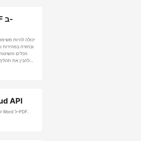
הכלים והשיטות 
להבין את תהליך 
צור, ערוך או ה
צור אקסל באינטרנט. למד כיצד להמיר JPG ל-PDF או PDF ל-JPG באינטרנט. REST API להמרת Word ל-PDF.