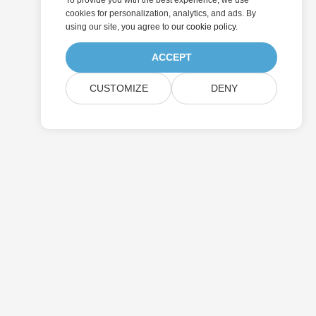
To provide you with the best experience, we use
cookies for personalization, analytics, and ads. By
using our site, you agree to
our cookie policy
.
ACCEPT
CUSTOMIZE
DENY
Pricing
Paid Consulting