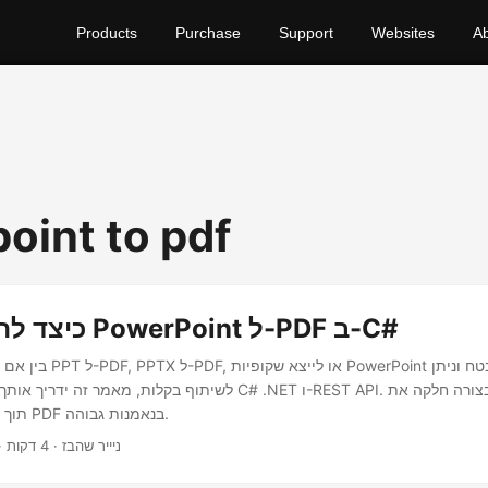
Products
Purchase
Support
Websites
A
oint to pdf
כיצד להמיר מצגת PowerPoint ל-PDF ב-C#
בין אם אתה מחפש להמיר PPT 
לשיתוף בקלות, מאמר זה ידריך אותך בתהליך באמצעות C# .NET ו- API
PDF, תוך הבטחת קבצי PDF בנאמנות גבוהה.
· ניייר שהבז · 4 דקות