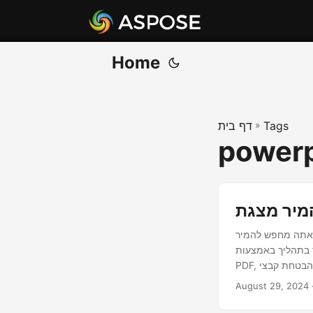
Home
Tags
»
דף בית
powerp
ל-PDF, PPTX ל-PDF, או לייצא שקופיות PowerPoint לפורמט מאובטח וניתן
REST. שנה בצורה חלקה את PPTX ל-
August 29, 2024