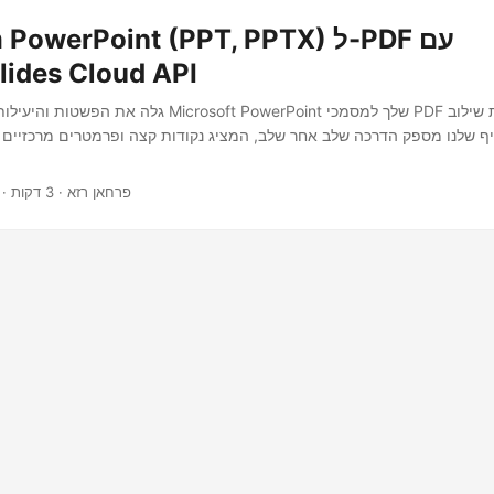
המ
lides Cloud API
גלה את הפשטות והיעילות של הפיכת מצגות rosoft PowerPoint
· פרחאן רזא · 3 דקות