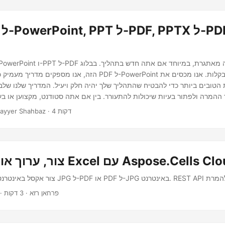
הזה, אנו מספקים מדריך מעמיק כדי לעזור לך להמיר PDF ל-PowerPoint
הטובים ביותר כדי להבטיח שהתהליך שלך יהיה חלק ויעיל. המדריך שלנו שלב 
ההמרה ולפתור בעיות שיכולות להתעורר. בין אם אתה סטודנט, מקצוען או בעל
יש את כל מה שאתה צריך לדעת על המרת PDF ל-PowerPoint ו-PPT ל-PDF.
· Nayyer Shahbaz · 4 דקות
מר קבצי Excel עם Aspose.Cells Cloud API
· פרחאן רזא · 3 דקות