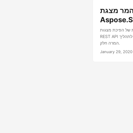
ר מצגת PowerPoint (PPT, PPTX) ל-PDF עם
Aspose.S
Mic שלך למסמכי PDF מלוטשים באמצעות שילוב
REST API שלנו. המדריך המקיף שלנו מספק הדרכה שלב אחר שלב, המציג נקודות קצה ופרמטרים מרכזיים לתהליך
המרה חלק.
January 29, 2020