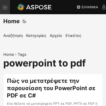
ΕΛΛΗΝΙΚΆ
Ε
ν
Home
α
λ
λ
Αναζήτηση
Κατηγορίες
Αρχείο
Ετικέτες
α
γ
Home
ή
»
Tags
powerpoint to pdf
π
λ
ο
Πώς να μετατρέψετε την
ή
παρουσίαση του PowerPoint σε
γ
η
PDF σε C#
σ
Είτε θέλετε να μετατρέψετε PPT σε PDF, PPTX σε PDF ή