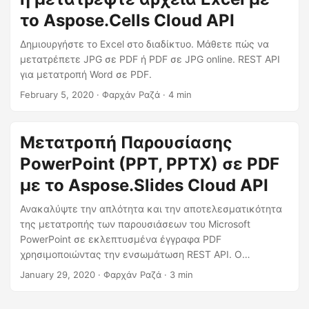
τη διαδικασία μετατροπής και να επιλύσετε τυχόν
προβλήματα που μπορεί να συναντήσετε. Είτε είστε
το Aspose.Cells Cloud API
φοιτητής, επαγγελματίας ή ιδιοκτήτης επιχείρησης, το
Δημιουργήστε το Excel στο διαδίκτυο. Μάθετε πώς να
ιστολόγιό μας έχει όλα όσα χρει
μετατρέπετε JPG σε PDF ή PDF σε JPG online. REST API
για μετατροπή Word σε PDF.
February 5, 2020
· Φαρχάν Ραζά · 4 min
Μετατροπή Παρουσίασης
PowerPoint (PPT, PPTX) σε PDF
με το Aspose.Slides Cloud API
Ανακαλύψτε την απλότητα και την αποτελεσματικότητα
της μετατροπής των παρουσιάσεων του Microsoft
PowerPoint σε εκλεπτυσμένα έγγραφα PDF
χρησιμοποιώντας την ενσωμάτωση REST API. Ο
περιεκτικός οδηγός μας παρέχει μια αναλυτική
January 29, 2020
· Φαρχάν Ραζά · 3 min
περιγραφή βήμα προς βήμα, παρουσιάζοντας βασικά
τελικά σημεία και παραμέτρους για μια απρόσκοπτη