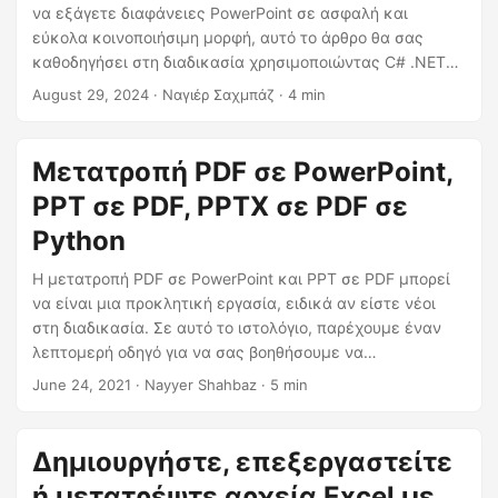
η
να εξάγετε διαφάνειες PowerPoint σε ασφαλή και
ς
εύκολα κοινοποιήσιμη μορφή, αυτό το άρθρο θα σας
καθοδηγήσει στη διαδικασία χρησιμοποιώντας C# .NET
και REST API. Αλλάξτε απρόσκοπτα το PPTX σε PDF,
August 29, 2024
· Ναγιέρ Σαχμπάζ · 4 min
διασφαλίζοντας αρχεία PDF υψηλής πιστότητας.
Μετατροπή PDF σε PowerPoint,
PPT σε PDF, PPTX σε PDF σε
Python
Η μετατροπή PDF σε PowerPoint και PPT σε PDF μπορεί
να είναι μια προκλητική εργασία, ειδικά αν είστε νέοι
στη διαδικασία. Σε αυτό το ιστολόγιο, παρέχουμε έναν
λεπτομερή οδηγό για να σας βοηθήσουμε να
μετατρέψετε το PDF σε PowerPoint και αντίστροφα
June 24, 2021
· Nayyer Shahbaz · 5 min
γρήγορα και εύκολα. Καλύπτουμε τα καλύτερα εργαλεία
και μεθόδους για να διασφαλίσουμε ότι η διαδικασία
μετατροπής σας είναι ομαλή και αποτελεσματική. Ο
Δημιουργήστε, επεξεργαστείτε
αναλυτικός οδηγός μας θα σας βοηθήσει να κατανοήσετε
ή μετατρέψτε αρχεία Excel με