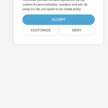
To provide you with the best experience, we use
cookies for personalization, analytics, and ads. By
using our site, you agree to
our cookie policy
.
ACCEPT
CUSTOMIZE
DENY
价钱
付费支持