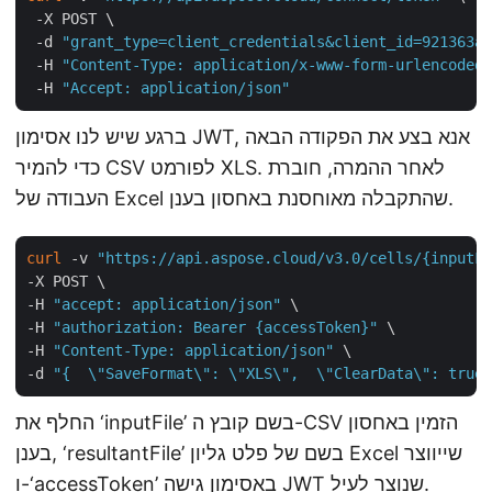
 -X POST \

 -d 
"grant_type=client_credentials&client_id=921363a8
 -H 
"Content-Type: application/x-www-form-urlencoded"
 -H 
"Accept: application/json"
ברגע שיש לנו אסימון JWT, אנא בצע את הפקודה הבאה
כדי להמיר CSV לפורמט XLS. לאחר ההמרה, חוברת
העבודה של Excel שהתקבלה מאוחסנת באחסון בענן.
curl
 -v 
"https://api.aspose.cloud/v3.0/cells/{inputFi
-X POST \

-H 
"accept: application/json"
 \

-H 
"authorization: Bearer {accessToken}"
 \

-H 
"Content-Type: application/json"
 \

-d 
"{  \"SaveFormat\": \"XLS\",  \"ClearData\": true,
החלף את ‘inputFile’ בשם קובץ ה-CSV הזמין באחסון
בענן, ‘resultantFile’ בשם של פלט גליון Excel שייווצר
ו-‘accessToken’ באסימון גישה JWT שנוצר לעיל.