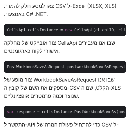
צאו למסע חלק להמרת CSV ל-Excel (XLSX, XLS)
באמצעות C# .NET.
CellsApi cellsInstance = 
new
צור אובייקט של מחלקה CellsApi שבו אנו מעבירים
אישורי לקוח כארגומנטים.
PostWorkbookSaveAsRequest postworkbookSaveAsRequest =
צור מופע של WorkbookSaveAsRequest שבו אנו
מספקים את השם של קובץ ה-CSV הקלט, שם ה-XLS
שנוצר וכמה פרמטרים אופציונליים.
var
התקשר ל-API כדי להתחיל פעולת המרה של CSV ל-