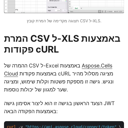
תצוגה מקדימה של המרת קובץ CSV ל-XLS.
המרת CSV ל-XLS באמצעות
פקודות cURL
Aspose.Cells
ההמרה של CSV ל-Excel באמצעות
באמצעות פקודות cURL מציגה מסלול מהיר
Cloud
ונגיש. גישה זו מספקת פשטות וקלות שימוש, ומציגה
שער למגוון של יכולות נוספות.
הצעד הראשון בגישה זו הוא ליצור אסימון גישה JWT
באמצעות הפקודה הבאה:
curl
 -v 
"https://api.aspose.cloud/connect/token"
 \
