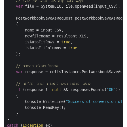
// קרא את התוכן של קובץ CSV הקלט
var
 file = System.IO.File.OpenRead(input_CSV);

    PostWorkbookSaveAsRequest postworkbookSaveAsReque
    {

        name = input_CSV,

        newfilename = resultant_XLS,

        isAutoFitRows = 
true
,

        isAutoFitColumns = 
true
    };

// אתחול פעולת ההמרה
var
 response = cellsInstance.PostWorkbookSaveAs(p
// הדפס הודעת הצלחה אם ההמרה הצליחה
if
 (response != 
null
 && response.Equals(
"OK"
))

    {

        Console.WriteLine(
"Successful conversion of C
        Console.ReadKey();

    }

catch
 (
Exception
 ex)
