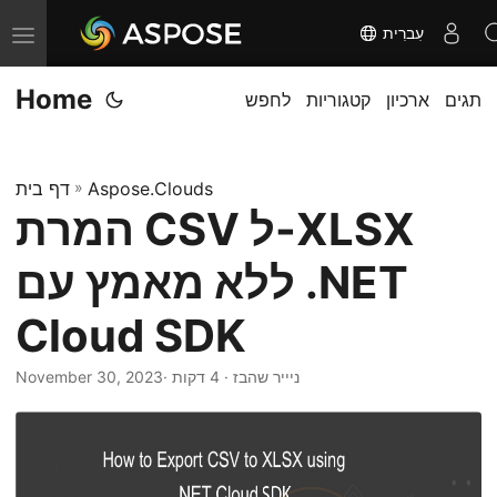
עִברִית
T
o
Home
תגים
ארכיון
קטגוריות
לחפש
g
g
l
Aspose.Clouds
»
דף בית
e
המרת CSV ל-XLSX
n
a
ללא מאמץ עם .NET
v
i
Cloud SDK
g
· ניייר שהבז · 4 דקות
November 30, 2023
a
t
i
o