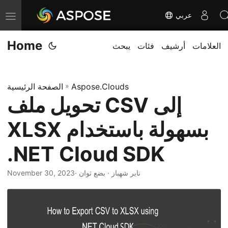
عربي
T
o
Home
العلامات
أرشيف
فئات
يبحث
g
g
l
Aspose.Clouds
»
الصفحة الرئيسية
e
تحويل ملف CSV إلى
n
a
XLSX بسهولة باستخدام
v
i
.NET Cloud SDK
g
· ناير شهباز · بضع ثوان
November 30, 2023
a
t
i
o