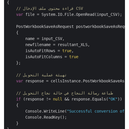
{

// قراءة محتوى ملف الإدخال CSV
var
 file = System.IO.File.OpenRead(input_CSV);

    PostWorkbookSaveAsRequest postworkbookSaveAsReque
    {

        name = input_CSV,

        newfilename = resultant_XLS,

        isAutoFitRows = 
true
,

        isAutoFitColumns = 
true
    };

// تهيئة عملية التحويل
var
 response = cellsInstance.PostWorkbookSaveAs(p
// طباعة رسالة النجاح في حالة نجاح التحويل
if
 (response != 
null
 && response.Equals(
"OK"
))

    {

        Console.WriteLine(
"Successful conversion of C
        Console.ReadKey();

    }
