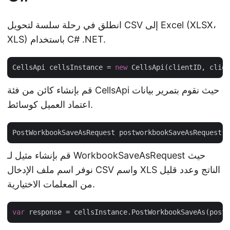
انطلق في رحلة سلسة لتحويل CSV إلى Excel (XLSX،
XLS) باستخدام C# .NET.
CellsApi cellsInstance = 
new
قم بإنشاء كائن من فئة CellsApi حيث نقوم بتمرير بيانات
اعتماد العميل كوسائط.
PostWorkbookSaveAsRequest postworkbookSaveAsRequest =
قم بإنشاء مثيل لـ WorkbookSaveAsRequest حيث
نوفر اسم ملف الإدخال CSV واسم XLS الناتج وعدد قليل
من المعلمات الاختيارية.
var