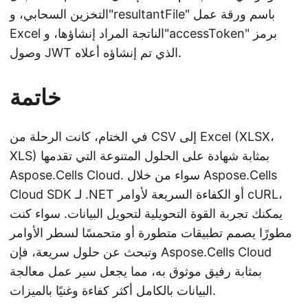
التخزين السحابي، و"resultantFile" باسم ورقة عمل
Excel الناتجة المراد إنشاؤها، و"accessToken" برمز
وصول JWT الذي تم إنشاؤه أعلاه.
خاتمة
في الختام، كانت الرحلة من CSV إلى Excel (XLSX،
XLS) بمثابة شهادة على الحلول المتنوعة التي تقدمها
Aspose.Cells Cloud. سواء من خلال Aspose.Cells
Cloud SDK لـ .NET أو الكفاءة السريعة لأوامر cURL،
يمكنك تجربة القوة التحويلية لتحويل البيانات. سواء كنت
مطورًا يصمم تطبيقات متطورة أو متحمسًا لسطر الأوامر
وتبحث عن حلول سريعة، فإن Aspose.Cells Cloud
بمثابة رفيق موثوق به، مما يجعل سير عمل معالجة
البيانات بالكامل أكثر كفاءة وغنيًا بالميزات.