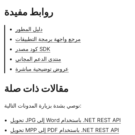
روابط مفيدة
دليل المطور
مرجع واجهة برمجة التطبيقات
كود مصدر SDK
منتدى الدعم المجاني
عروض توضيحية مباشرة
مقالات ذات صلة
نوصي بشدة بزيارة المدونات التالية:
تحويل JPG إلى Word باستخدام .NET REST API
تحويل MPP إلى PDF باستخدام .NET REST API