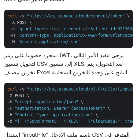
curl
 -v 
"https://api.aspose.cloud/connect/token"
 \

 -X POST \

 -d 
"grant_type=client_credentials&client_id=921363a8
 -H 
"Content-Type: application/x-www-form-urlencoded"
 -H 
"Accept: application/json"
بمجرد حصولنا على رمز JWT، يرجى تنفيذ الأمر التالي
لتحويل تنسيق CSV إلى تنسيق XLS. بعد التحويل، يتم
تخزين مصنف Excel الناتج على وحدة التخزين السحابية.
curl
 -v 
"https://api.aspose.cloud/v3.0/cells/{inputFi
-X POST \

-H 
"accept: application/json"
 \

-H 
"authorization: Bearer {accessToken}"
 \

-H 
"Content-Type: application/json"
 \

-d 
"{  \"SaveFormat\": \"XLS\",  \"ClearData\": true,
استبدل “inputFile” باسم ملف الإدخال CSV المتوفر في