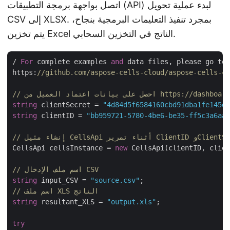
اتصل بواجهة برمجة التطبيقات (API) لبدء عملية تحويل
CSV إلى XLSX. بمجرد تنفيذ التعليمات البرمجية بنجاح،
يتم تخزين Excel الناتج في التخزين السحابي.
/ 
For
 complete examples 
and
 data files, please go to 

https:
//github.com/aspose-cells-cloud/aspose-cells-cl
يل من https://dashboard.aspose.cloud/
string
 clientSecret = 
"4d84d5f6584160cbd91dba1fe145db
string
 clientID = 
"bb959721-5780-4be6-be35-ff5c3a6aa4
Cel أثناء تمرير ClientID وClientSecret
CellsApi cellsInstance = 
new
 CellsApi(clientID, clien
// اسم ملف الإدخال CSV
string
 input_CSV = 
"source.csv"
// اسم ملف XLS الناتج
string
 resultant_XLS = 
"output.xls"
;

try