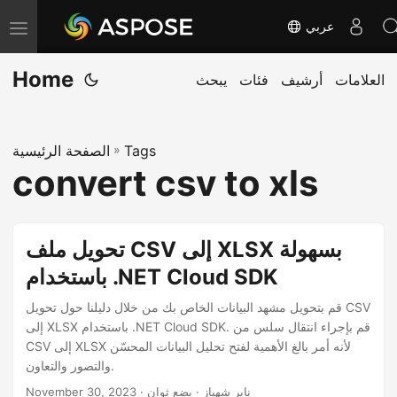
عربي
T
o
Home
العلامات
أرشيف
فئات
يبحث
g
g
l
Tags
»
الصفحة الرئيسية
e
convert csv to xls
n
a
v
تحويل ملف CSV إلى XLSX بسهولة
i
باستخدام .NET Cloud SDK
g
a
قم بتحويل مشهد البيانات الخاص بك من خلال دليلنا حول تحويل CSV
إلى XLSX باستخدام .NET Cloud SDK. قم بإجراء انتقال سلس من
t
CSV إلى XLSX لأنه أمر بالغ الأهمية لفتح تحليل البيانات المحسّن
i
والتصور والتعاون.
o
· ناير شهباز · بضع ثوان
November 30, 2023