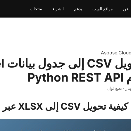
عن
مواقع الويب
يدعم
الشراء
منتجات
Aspose.Clou
كيفية 
Pyt
باز · بضع ثوان
CSV إلى XLSX عبر الإنترنت.