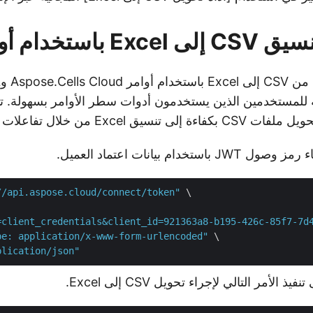
ستخدام أوامر cURL
 للمستخدمين الذين يستخدمون أدوات سطر الأوامر بسهولة. ت
Excel من خلال تفاعلات سطر الأوامر.
ستخدام بيانات اعتماد العميل.
//api.aspose.cloud/connect/token"
 \

=client_credentials&client_id=921363a8-b195-426c-85f7-7d
pe: application/x-www-form-urlencoded"
 \

plication/json"
 الأمر التالي لإجراء تحويل CSV إلى Excel.