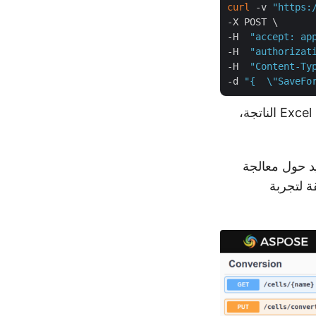
curl
 -v 
"https:
-X POST \

-H  
"accept: ap
-H  
"authorizat
-H  
"Content-Ty
-d 
"{  \"SaveFo
استبدل “inputFile” باسم ملف الإدخال CSV، و"resultantFile" باسم ورقة عمل Excel الناتجة،
د حول معالجة
API Reference E أسهل طريقة لتجربة