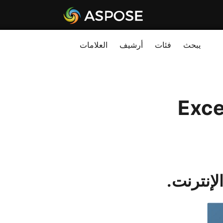
يبحث
فئات
أرشيف
العلامات
تحويل CSV إلى جدول بيانات Excel