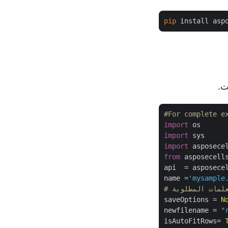
pip
#For complete e
import
import
import
from
 asposecell
api  = asposece
name =
'mysample
علمات المطلوبة
saveOptions = 
N
newfilename = 
"
isAutoFitRows= 