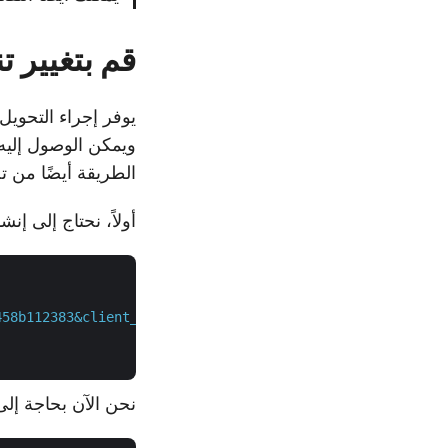
قم بتغيير تنسيق CSV إلى Excel با
ويمكن الوصول إليه
الطريقة أيضًا من تحويل ملفات CSV بكفاءة إلى تنسيق 
أولاً، نحتاج إلى إنشاء رمز وصول JWT با
458b112383&client_secret=2bf81fca2f3ca1790e405c904b94d23
نحن الآن بحاجة إلى تنفيذ