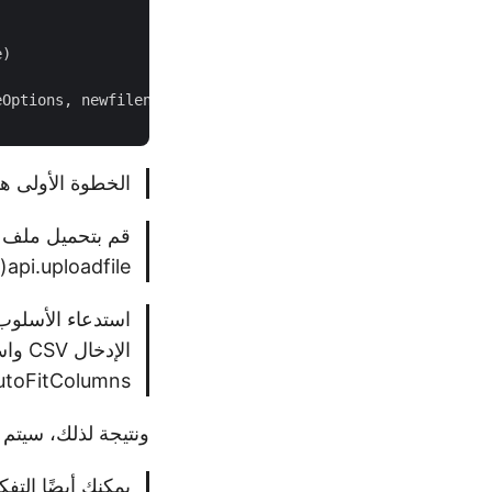
eOptions, newfilename=(folder +
'/'
الخطوة الأولى هي إنش
api.uploadfile(…).
isAutoFitColumns) كوس
ونتيجة لذلك، سيتم حفظ مصنف Excel النات
يمكنك أيضًا التفكير في استخدا