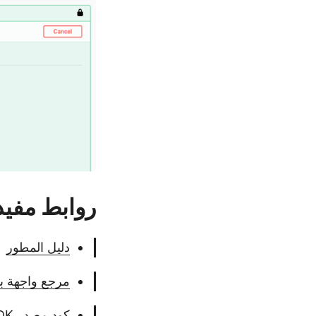
روابط مفيد
دليل المطور
مرجع واجهة ب
كود مصدر SDK