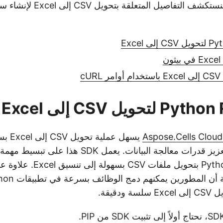
في هذه المقالة، سنستكشف التفاص
ى Excel
cU
ويل CSV إلى Excel
Aspose.Cells Clou
يسهل عم
أداة قوية وفعالة لتعزيز قدرات معالجة البيانات. يعمل SDK
يسمح لتطبيقات Python بتحويل ملف
دقيقة.