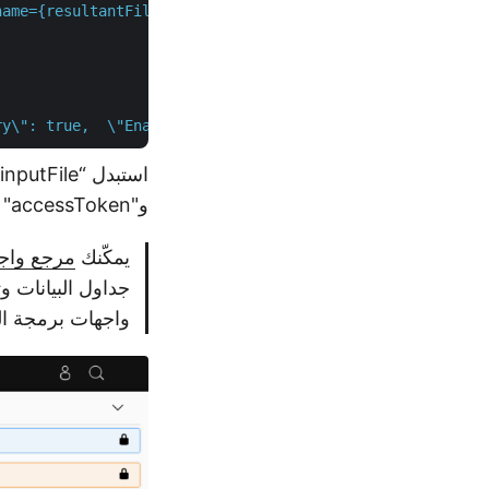
name={resultantFile}&isAutoFitRows=true&isAutoFitColumns
ry\": true,  \"EnableHTTPCompression\": true,  \"Refresh
و"accessToken" برمز وصول JWT الذي تم إنشاؤه أعلاه.
يمكّنك
مرجع واجهة 
واجهات برمجة ال