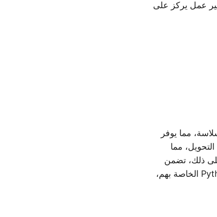
يل المتعلقة بتحويل CSV إلى Excel لإنشاء سير عمل يركز على
لية تحويل CSV إلى Excel بسلاسة، مما يوفر
 هذا على تبسيط مهمة التحويل، مما
ات CSV بسهولة إلى تنسيق Excel. علاوة على ذلك، تضمن
وثائق SDK الشاملة أن المطورين يمكنهم دمج الوظائف بسرعة في تطبيقات Python الخاصة بهم،