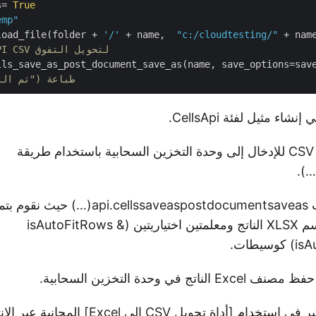
s= 
True
emp"
load_file(folder + 
'/'
 + name,  
"c:/cloudtesting/"
# الآن استدعاء API CSV لتحويل التفوق
lls_save_as_post_document_save_as(name, save_options=sav
# طباعة ("تم ال
اء مثيل لفئة CellsApi.
قم بتحميل ملف CSV للإدخال إلى وحدة التخزين السحابية باستخدام طريقة
استدعاء الأسلوب llssaveaspostdocumentsaveas
الإدخال CSV واسم XLSX الناتج ومعلمتين اختياريتين (isAutoFitRows &
يطات.
ج في وحدة التخزين السحابية.
م [أداة تحويل CSV إلى Excel] المجانية عبر الإنترنت