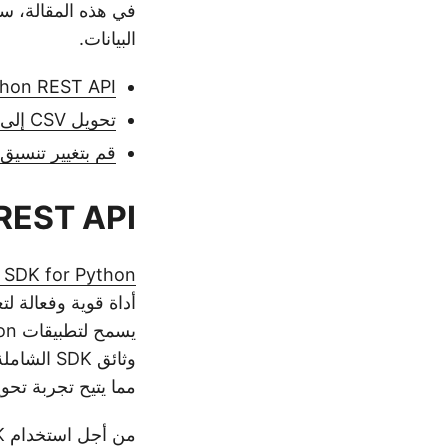
البيانات.
Python REST API لتحويل CSV إل
تحويل CSV إلى Excel في بيثون
قم بتغيير تنسيق CSV إلى Excel باستخدام أوامر RL
Python REST API لتح
d SDK for Python
مما يتيح تجربة تحويل CSV إلى Excel سلسة و
من أجل استخدام SDK، نحتاج أولاً إلى تثبيت SDK من PIP.