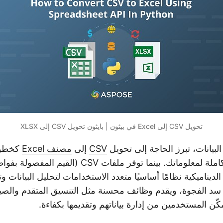
تحويل CSV إلى Excel في بيثون | بايثون تحويل CSV إلى XLSX
لبيانات، تبرز الحاجة إلى تحويل
CSV
إلى
مصنف Excel
كخطوة
إطلاق الإمكانات الكاملة لمعلوماتك. بينما توفر ملفات CSV
وفر ميزات Excel الديناميكية نظامًا أساسيًا متعدد الاستخدامات لتحليل البيان
سد الفجوة، ويقدم وظائف محسنة مثل التنسيق المتقدم والصيغ
ن المستخدمين من إدارة بياناتهم وتقديمها بكفاءة.