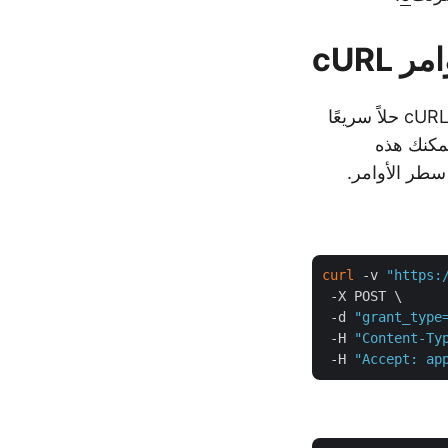
يوفر إجراء التحويل من CSV إلى Excel باستخدام أوامر Aspose.Cells Cloud وcURL حلاً سريعًا
مكنك هذه
curl
 -v 
"https:
 -X POST \

 -d 
"grant_type
 -H 
"Content-Ty
 -H 
"Accept: ap