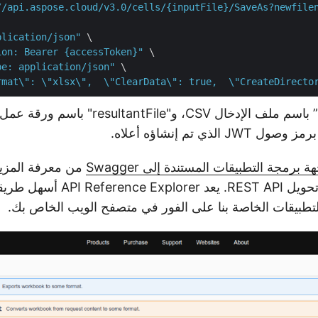
//api.aspose.cloud/v3.0/cells/{inputFile}/SaveAs?newfile
plication/json"
 \

ion: Bearer {accessToken}"
 \

pe: application/json"
 \

rmat\": \"xlsx\",  \"ClearData\": true,  \"CreateDirecto
برمجة التطبيقات المستندة إلى Swagger
من معرفة المزي
جداول البيانات وتحويل REST API. يعد xplorer
تطبيقات الخاصة بنا على الفور في متصفح الويب الخاص بك.