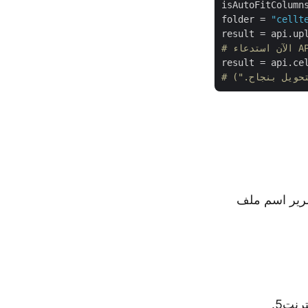
isAutoFitColumn
folder = 
"cellt
result = api.up
result = api.ce
تحويل بنجاح.")
api.ce(…) حيث نقوم بتمرير اسم ملف
.
5