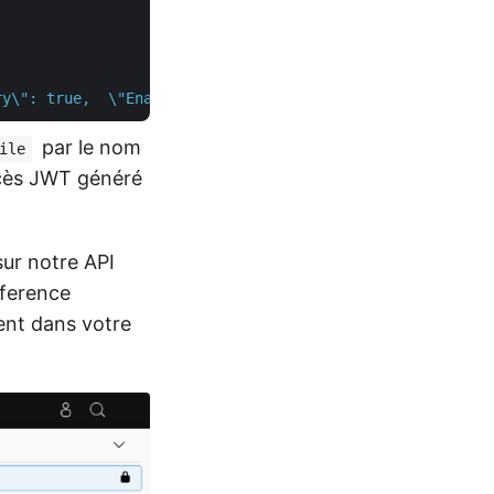
ry\": true,  \"EnableHTTPCompression\": true,  \"Refresh
par le nom
ile
ccès JWT généré
sur notre API
eference
ent dans votre