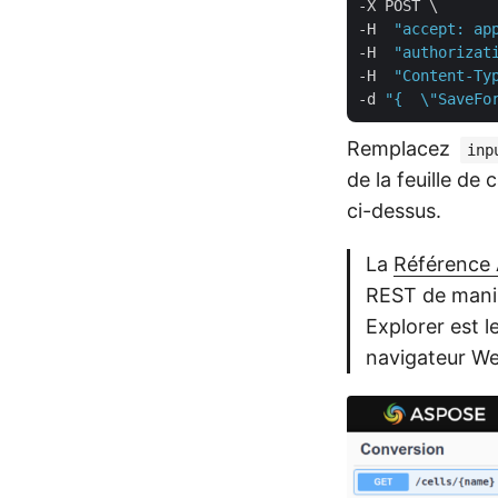
-X POST \

-H  
"accept: ap
-H  
"authorizat
-H  
"Content-Ty
-d 
"{  \"SaveFo
Remplacez
inp
de la feuille de 
ci-dessus.
La
Référence 
REST de manip
Explorer est 
navigateur We