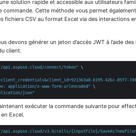
une solution rapide et accessible aux utilisateurs famil
e de commande. Cette méthode vous permet également
 fichiers CSV au format Excel via des interactions en
ous devons générer un jeton d’accès JWT à l’aide des
du client.
//api.aspose.cloud/connect/token"
 \

=client_credentials&client_id=921363a8-b195-426c-85f7-7d
pe: application/x-www-form-urlencoded"
 \

plication/json"
ntenant exécuter la commande suivante pour effect
en Excel.
//api.aspose.cloud/v3.0/cells/{inputFile}/SaveAs?newfile