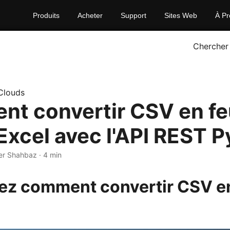
Produits
Acheter
Support
Sites Web
À Pr
Chercher
Clouds
t convertir CSV en feu
 Excel avec l'API REST 
er Shahbaz · 4 min
ez comment convertir CSV e