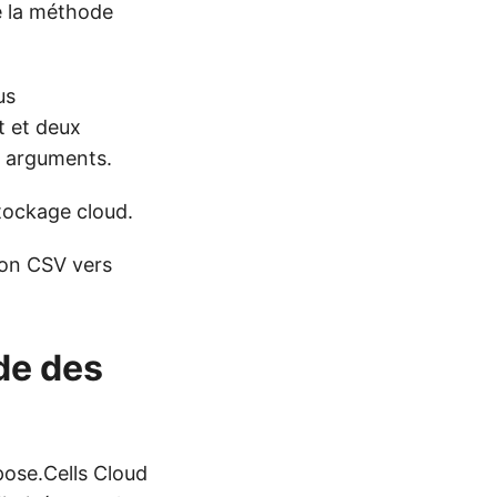
de la méthode
us
t et deux
e arguments.
stockage cloud.
ion CSV vers
de des
pose.Cells Cloud