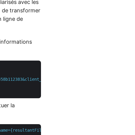
iarisés avec les
 de transformer
 ligne de
 informations
458b112383&client_secret=2bf81fca2f3ca1790e405c904b94d23
uer la
name={resultantFile}&isAutoFitRows=true&isAutoFitColumns