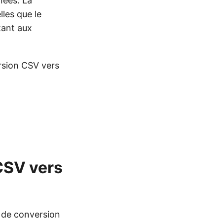
nnées. La
lles que le
tant aux
ersion CSV vers
CSV vers
t de conversion