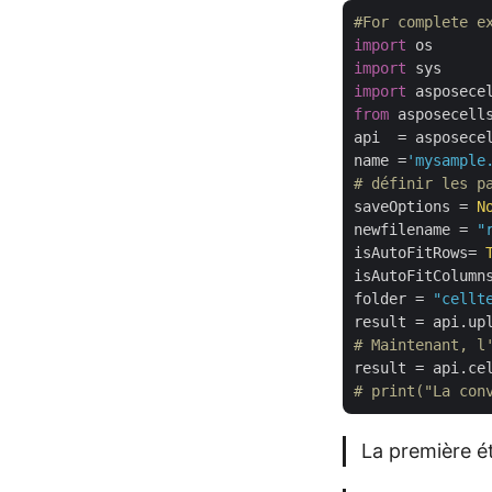
#For complete e
import
import
import
from
 asposecell
api  = asposece
name =
'mysample
# définir les p
saveOptions = 
N
newfilename = 
"
isAutoFitRows= 
isAutoFitColumn
folder = 
"cellt
result = api.up
# Maintenant, l
result = api.ce
# print("La con
La première ét