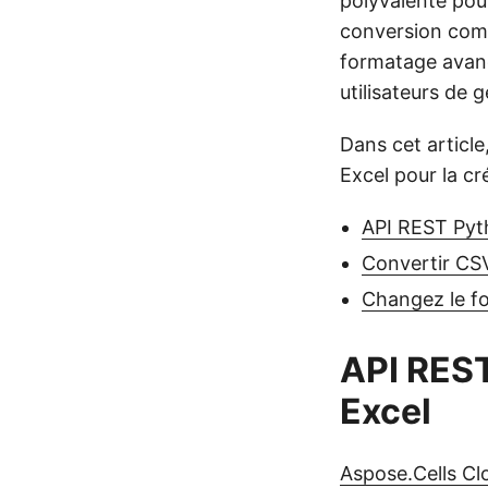
polyvalente pour
conversion combl
formatage avanc
utilisateurs de 
Dans cet article
Excel pour la cr
API REST Pyt
Convertir CS
Changez le f
API REST
Excel
Aspose.Cells Cl