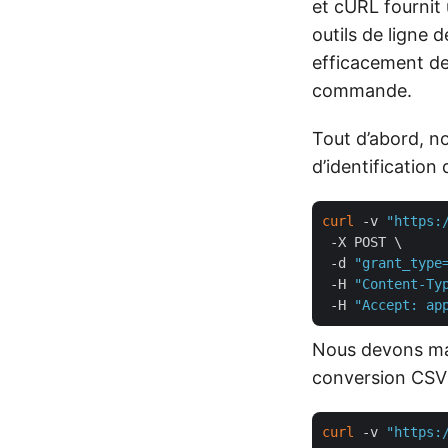
et cURL fournit 
outils de lign
efficacement des
commande.
Tout d’abord, n
d’identification 
curl
 -v 
"https:
 -X POST \

 -d 
"grant_type
 -H 
"Content-Ty
 -H 
"Accept: ap
Nous devons mai
conversion CSV 
curl
 -v 
"https: