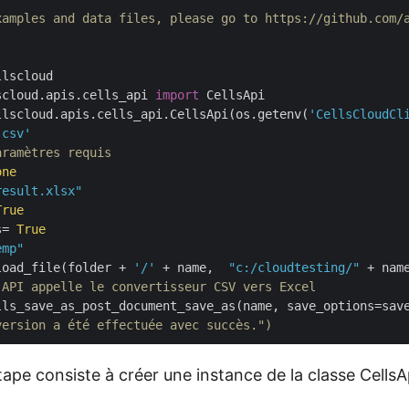
xamples and data files, please go to https://github.com/
scloud.apis.cells_api 
import
 CellsApi

llscloud.apis.cells_api.CellsApi(os.getenv(
'CellsCloudCl
.csv'
aramètres requis
one
result.xlsx"
True
s= 
True
emp"
load_file(folder + 
'/'
 + name,  
"c:/cloudtesting/"
'API appelle le convertisseur CSV vers Excel
lls_save_as_post_document_save_as(name, save_options=sav
version a été effectuée avec succès.")
ape consiste à créer une instance de la classe CellsA