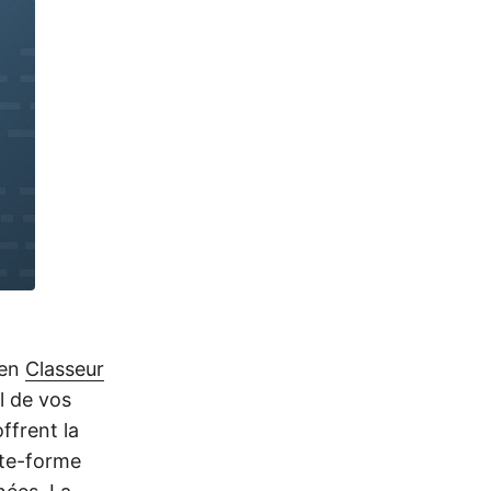
en
Classeur
l de vos
ffrent la
ate-forme