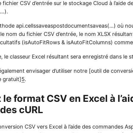
 fichier CSV d’entrée sur le stockage Cloud à l’aide 
(…).
éthode api.cellssaveaspostdocumentsaveas(…) où no
le nom du fichier CSV d’entrée, le nom XLSX résultan
cultatifs (isAutoFitRows & isAutoFitColumns) comm
le classeur Excel résultant sera enregistré dans le 
galement envisager d’utiliser notre [outil de convers
e gratuit]
5
.
le format CSV en Excel à l’ai
des cURL
onversion CSV vers Excel à l’aide des commandes As