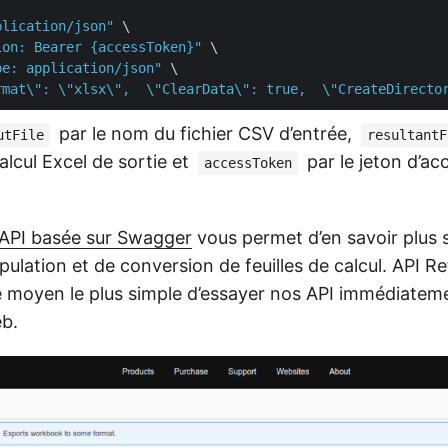
plication/json"
 \

ion: Bearer {accessToken}"
 \

pe: application/json"
 \

rmat\": \"xlsx\",  \"ClearData\": true,  \"CreateDirecto
par le nom du fichier CSV d’entrée,
utFile
resultantF
calcul Excel de sortie et
par le jeton d’a
accessToken
API basée sur Swagger
vous permet d’en savoir plus 
ulation et de conversion de feuilles de calcul. API R
le moyen le plus simple d’essayer nos API immédiatem
b.