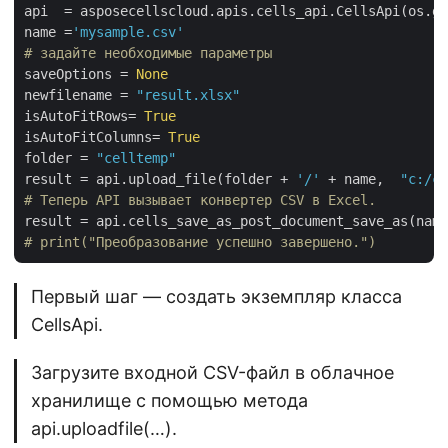
api  = asposecellscloud.apis.cells_api.CellsApi(os.ge
name =
'mysample.csv'
# задайте необходимые параметры
saveOptions = 
None
newfilename = 
"result.xlsx"
isAutoFitRows= 
True
isAutoFitColumns= 
True
folder = 
"celltemp"
result = api.upload_file(folder + 
'/'
 + name,  
"c:/cl
# Теперь API вызывает конвертер CSV в Excel.
result = api.cells_save_as_post_document_save_as(name
# print("Преобразование успешно завершено.")
Первый шаг — создать экземпляр класса
CellsApi.
Загрузите входной CSV-файл в облачное
хранилище с помощью метода
api.uploadfile(…).