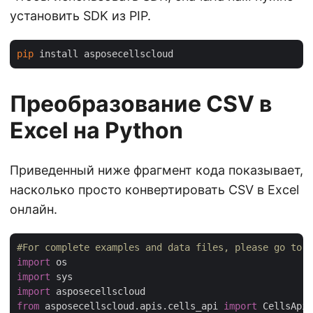
установить SDK из PIP.
pip
Преобразование CSV в
Excel на Python
Приведенный ниже фрагмент кода показывает,
насколько просто конвертировать CSV в Excel
онлайн.
#For complete examples and data files, please go to h
import
import
import
from
 asposecellscloud.apis.cells_api 
import
 CellsApi
