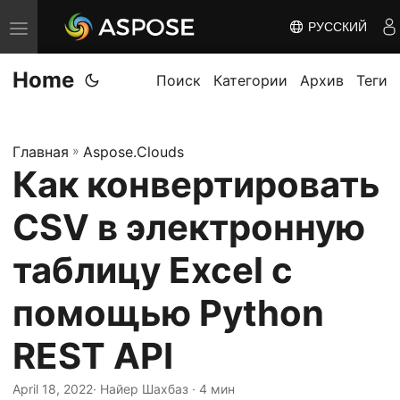
РУССКИЙ
П
е
Home
р
Поиск
Категории
Архив
Теги
е
к
Главная
»
Aspose.Clouds
л
Как конвертировать
ю
ч
CSV в электронную
и
т
таблицу Excel с
ь
помощью Python
н
а
REST API
в
и
April 18, 2022
· Найер Шахбаз · 4 мин