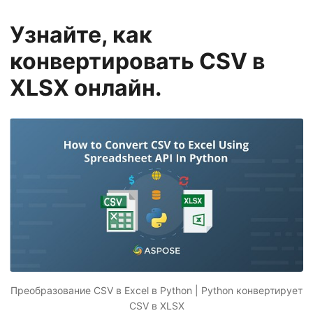
г
а
Узнайте, как
ц
конвертировать CSV в
и
XLSX онлайн.
ю
Преобразование CSV в Excel в Python | Python конвертирует
CSV в XLSX