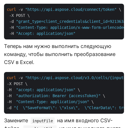
curl
 -v 
"https://api.aspose.cloud/connect/token"
 \

 -X POST \

 -d 
"grant_type=client_credentials&client_id=921363a8
 -H 
"Content-Type: application/x-www-form-urlencoded"
 -H 
"Accept: application/json"
Теперь нам нужно выполнить следующую
команду, чтобы выполнить преобразование
CSV в Excel.
curl
 -v 
"https://api.aspose.cloud/v3.0/cells/{inputFi
-X POST \

-H  
"accept: application/json"
 \

-H  
"authorization: Bearer {accessToken}"
 \

-H  
"Content-Type: application/json"
 \

-d 
"{  \"SaveFormat\": \"xlsx\",  \"ClearData\": true
Замените
на имя входного CSV-
inputFile