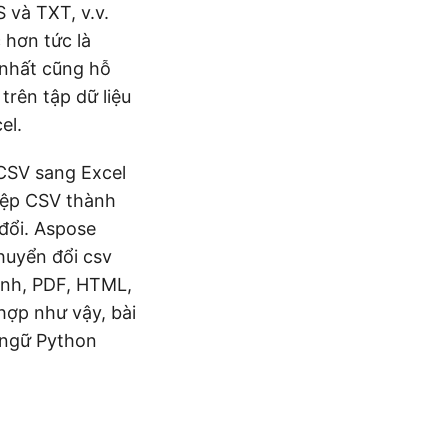
 và TXT, v.v.
 hơn tức là
 nhất cũng hỗ
trên tập dữ liệu
el.
 CSV sang Excel
tệp CSV thành
đổi. Aspose
huyển đổi csv
 ảnh, PDF, HTML,
hợp như vậy, bài
 ngữ Python