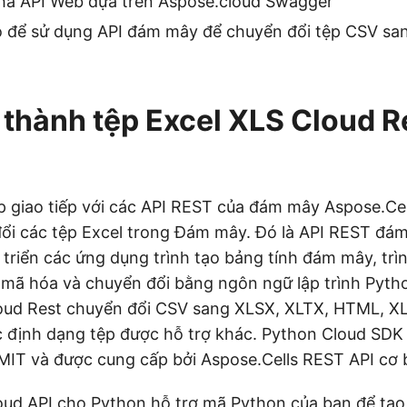
há API Web dựa trên Aspose.cloud Swagger
 để sử dụng API đám mây để chuyển đổi tệp CSV san
thành tệp Excel XLS Cloud R
 giao tiếp với các API REST của đám mây Aspose.Cell
đổi các tệp Excel trong Đám mây. Đó là API REST đá
 triển các ứng dụng trình tạo bảng tính đám mây, tr
, mã hóa và chuyển đổi bằng ngôn ngữ lập trình Pytho
oud Rest chuyển đổi CSV sang XLSX, XLTX, HTML, XL
c định dạng tệp được hỗ trợ khác. Python Cloud SDK
MIT và được cung cấp bởi Aspose.Cells REST API cơ 
oud API cho Python hỗ trợ mã Python của bạn để tạo