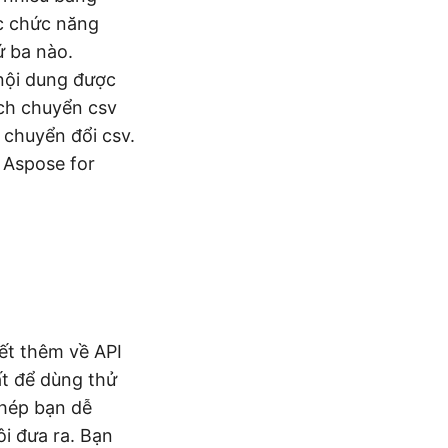
ác chức năng
ứ ba nào.
nội dung được
ách chuyển csv
 chuyển đổi csv.
i Aspose for
ết thêm về API
ất để dùng thử
phép bạn dễ
i đưa ra. Bạn