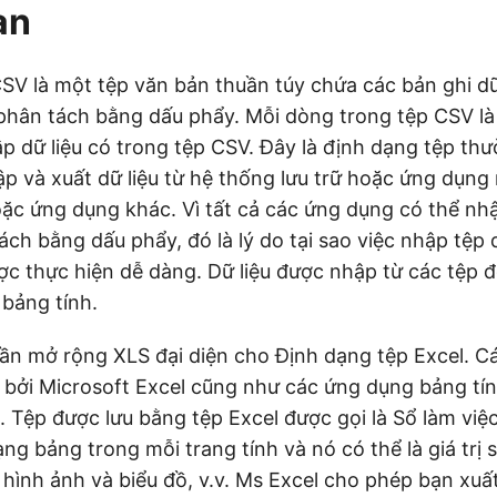
an
SV là một tệp văn bản thuần túy chứa các bản ghi dữ 
c phân tách bằng dấu phẩy. Mỗi dòng trong tệp CSV l
ập dữ liệu có trong tệp CSV. Đây là định dạng tệp th
ập và xuất dữ liệu từ hệ thống lưu trữ hoặc ứng dụng
oặc ứng dụng khác. Vì tất cả các ứng dụng có thể n
ách bằng dấu phẩy, đó là lý do tại sao việc nhập tệp 
ược thực hiện dễ dàng. Dữ liệu được nhập từ các tệp 
 bảng tính.
ần mở rộng XLS đại diện cho Định dạng tệp Excel. C
 bởi Microsoft Excel cũng như các ứng dụng bảng tí
 Tệp được lưu bằng tệp Excel được gọi là Sổ làm việc
ạng bảng trong mỗi trang tính và nó có thể là giá trị s
 hình ảnh và biểu đồ, v.v. Ms Excel cho phép bạn xuất