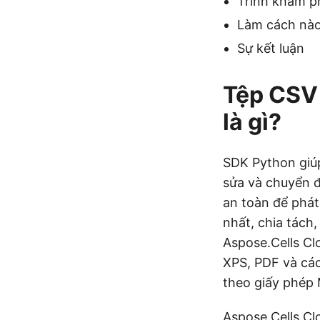
Trình khám p
Làm cách nào
Sự kết luận
Tệp CSV 
là gì?
SDK Python giúp
sửa và chuyển 
an toàn để phát
nhất, chia tách
Aspose.Cells Cl
XPS, PDF và cá
theo giấy phép 
Aspose.Cells Cl