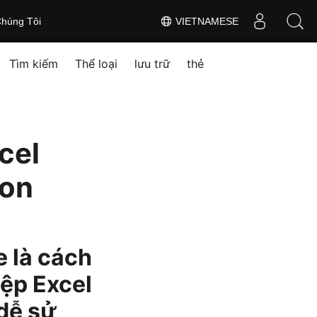
húng Tôi
VIETNAMESE
Tìm kiếm
Thể loại
lưu trữ
thẻ
cel
hon
e là cách
tệp Excel
 dễ sử