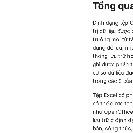
Tổng qu
Định dạng tệp C
trị dữ liệu đượ
trường mới từ t
dụng để lưu, nh
thống lưu trữ h
ghi được phân t
cơ sở dữ liệu đ
trong các ô của
Tệp Excel có ph
có thể được tạo
như OpenOffice.
lưu trữ ở định d
bản, công thức,