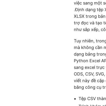
việc sang một s
.Định dạng tệp 
XLSX trong bản 
trợ đọc và tạo 
như sắp xếp, cô
Tuy nhiên, tron
mà không cần m
dạng bảng trong
Python Excel AP
sang excel trực
ODS, CSV, SVG, 
viết này đề cậ
bằng công cụ tr
Tệp CSV thành