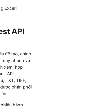
g Excel?
est API
s để tạo, chỉnh
m mây nhanh và
ình xem, hợp
n.. API
S, TXT, TIFF,
 được phân phối
bản.
 nhiều bảng