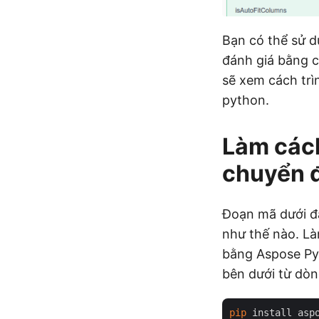
Bạn có thể sử d
đánh giá bằng 
sẽ xem cách trì
python.
Làm các
chuyển đ
Đoạn mã dưới đâ
như thế nào. Là
bằng Aspose Pyt
bên dưới từ dòn
pip