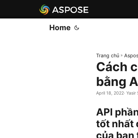
Home
Trang chủ
»
Aspos
Cách c
bằng A
April 18, 2022
· Yasir
API phần
tốt nhất
của bạn 