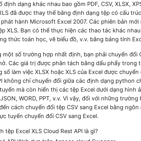
ố định dạng khác nhau bao gồm PDF, CSV, XLSX, XPS
XLS đã được thay thế bằng định dạng tệp có cấu trúc
phát hành Microsoft Excel 2007. Các phiên bản mới
tệp XLS. Bạn có thể thực hiện các thao tác khác nhau 
ng thức toán học, vẽ biểu đồ, v.v. bằng bảng tính Exc
g một số trường hợp nhất định, bạn phải chuyển đổi
ở. Các giá trị được phân tách bằng dấu phẩy trong 
 sổ làm việc XLSX hoặc XLS của Excel được chuyển 
I không chỉ chuyển đổi giữa các định dạng python c
 tuyến mà còn hiển thị các tệp Excel dưới dạng hình
JSON, WORD, PPT, v.v. Vì vậy, đối với những trường 
p đến cách chuyển đổi tệp CSV sang Excel bằng ngôn
ực tuyến chuyển đổi CSV sang Excel.
 tệp Excel XLS Cloud Rest API là gì?