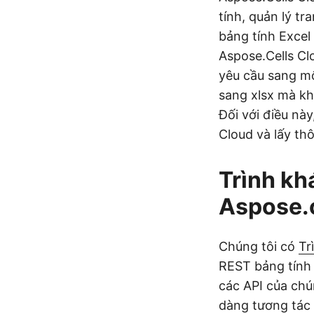
tính, quản lý tr
bảng tính Excel
Aspose.Cells Cl
yêu cầu sang mộ
sang xlsx mà kh
Đối với điều này
Cloud và lấy th
Trình kh
Aspose.
Chúng tôi có
Tr
REST bảng tính 
các API của chú
dàng tương tác 