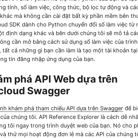
ang tính, sổ làm việc, công thức, bộ lọc tự động và c
 khác mà không cần cài đặt bất kỳ phần mềm bên th
oud SDK dành cho Python chuyển đổi sổ làm việc từ 
t định dạng khác và bên dưới chúng tôi sẽ mô tả c
ông cần mở bằng cách sử dụng sổ làm việc của trình
, tất cả những gì bạn cần làm là tạo một tài khoản tạ
ông tin đăng nhập ứng dụng của bạn.
ám phá API Web dựa trên
cloud Swagger
ình khám phá tham chiếu API dựa trên Swagger
để bi
của chúng tôi. API Reference Explorer là cách dễ nh
ng tôi ngay trong trình duyệt web của bạn. Nó cho 
và thử mọi hoạt động đơn lẻ mà các API của chúng tô