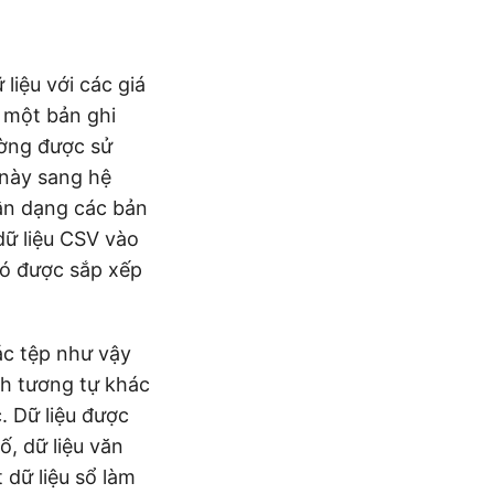
liệu với các giá
à một bản ghi
ường được sử
 này sang hệ
hận dạng các bản
dữ liệu CSV vào
đó được sắp xếp
ác tệp như vậy
nh tương tự khác
. Dữ liệu được
ố, dữ liệu văn
 dữ liệu sổ làm