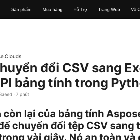
Sản phẩm
Mua hàng
Hỗ Trợ
Trang Web
Về C
e.Clouds
huyển đổi CSV sang Ex
PI bảng tính trong Pyt
 Saeed · 7 phút
 còn lại của bảng tính Aspos
 để chuyển đổi tệp CSV sang 
trong vài giây. Nó an toàn và