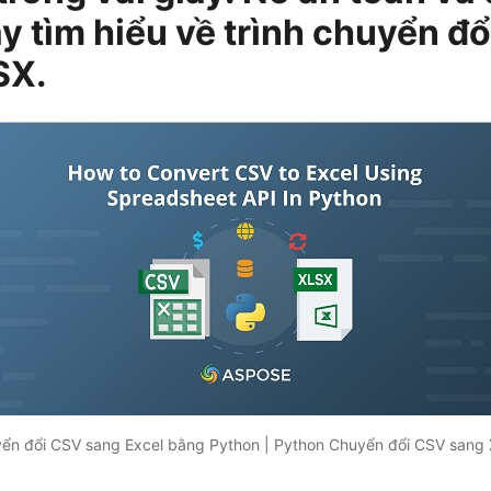
y tìm hiểu về trình chuyển đ
SX.
ển đổi CSV sang Excel bằng Python | Python Chuyển đổi CSV sang