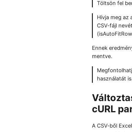
Töltsön fel be
Hívja meg az 
CSV-fájl nevé
(isAutoFitRow
Ennek eredmény
mentve.
Megfontolhatj
használatát is
Változta
cURL pa
A CSV-ből Excel