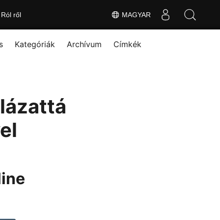
Ról ről
MAGYAR
s
Kategóriák
Archívum
Címkék
lázattá
el
line