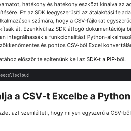
lyamatot, hatékony és hatékony eszközt kínálva az a
ésére. Ez az SDK leegyszerűsíti az átalakítási felada
lkalmazások számára, hogy a CSV-fájlokat egyszerű
ítsák át. Ezenkívül az SDK átfogó dokumentációja biz
san integrálhassák a funkcionalitást Python-alkalmaz
 zökkenőmentes és pontos CSV-ből Excel konvertálás
tához először telepítenünk kell az SDK-t a PIP-ből.
lja a CSV-t Excelbe a Pytho
szlet azt szemlélteti, hogy milyen egyszerű a CSV-ből