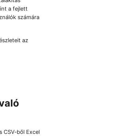
alakítás
nt a fejlett
sználók számára
szleteit az
való
 CSV-ből Excel