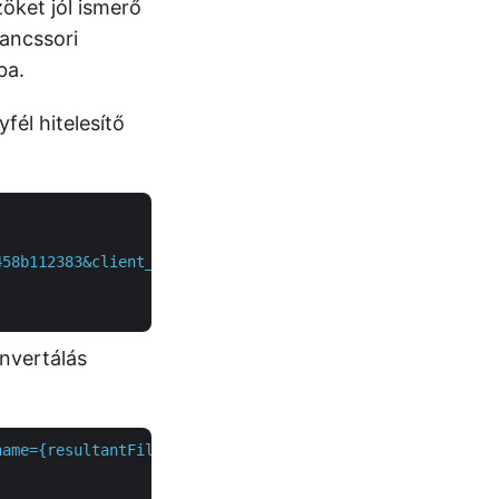
öket jól ismerő
rancssori
ba.
fél hitelesítő
458b112383&client_secret=2bf81fca2f3ca1790e405c904b94d23
nvertálás
name={resultantFile}&isAutoFitRows=true&isAutoFitColumns