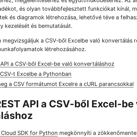
hez, megjelenítéséhez és együttműködéséhez. Az át
adékot, és olyan továbbfejlesztett funkciókat kínál, mi
tek és diagramok létrehozása, lehetővé téve a felha
y kezelését és bemutatását.
 megvizsgáljuk a CSV-ből Excelbe való konvertálás ré
unkafolyamatok létrehozásához.
API a CSV-ből Excel-be való konvertáláshoz
a CSV-t Excelbe a Pythonban
meg a CSV formátumot Excelre a cURL parancsokkal
EST API a CSV-ből Excel-be 
áláshoz
 Cloud SDK for Python
megkönnyíti a zökkenőmentes