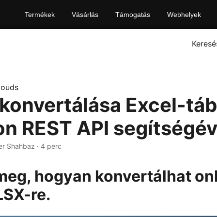
Termékek
Vásárlás
Támogatás
Webhelyek
Keresé
louds
konvertálása Excel-táb
on REST API segítségév
er Shahbaz · 4 perc
meg, hogyan konvertálhat on
LSX-re.