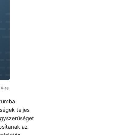
SX-re
tumba
ségek teljes
 egyszerűséget
osítanak az