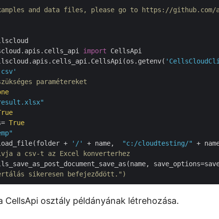
xamples and data files, please go to https://github.com/
scloud.apis.cells_api 
import
 CellsApi

llscloud.apis.cells_api.CellsApi(os.getenv(
'CellsCloudCl
.csv'
szükséges paramétereket
one
result.xlsx"
True
s= 
True
emp"
load_file(folder + 
'/'
 + name,  
"c:/cloudtesting/"
ívja a csv-t az Excel konverterhez
lls_save_as_post_document_save_as(name, save_options=sav
ertálás sikeresen befejeződött.")
 a CellsApi osztály példányának létrehozása.