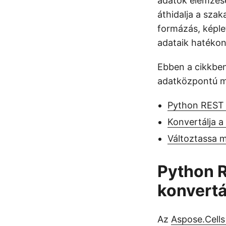
adatok elemzésé
áthidalja a szak
formázás, képle
adataik hatékon
Ebben a cikkben
adatközpontú m
Python REST 
Konvertálja 
Változtassa 
Python R
konvert
Az
Aspose.Cells