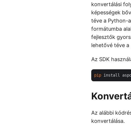
konvertálási fo
képességek bővít
téve a Python-a
formátumba alak
fejlesztők gyor
lehetővé téve a
Az SDK használa
pip
Konvertá
Az alábbi kódré
konvertálása.