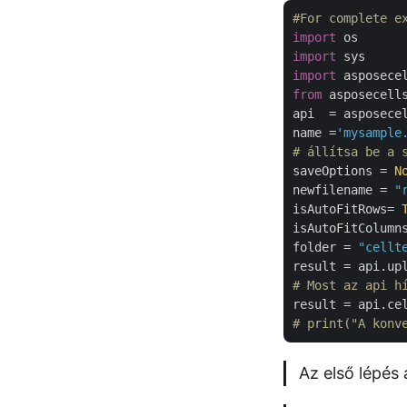
#For complete e
import
import
import
from
 asposecell
api  = asposece
name =
'mysample
# állítsa be a 
saveOptions = 
N
newfilename = 
"
isAutoFitRows= 
isAutoFitColumn
folder = 
"cellt
result = api.up
# Most az api h
result = api.ce
# print("A konv
Az első lépés