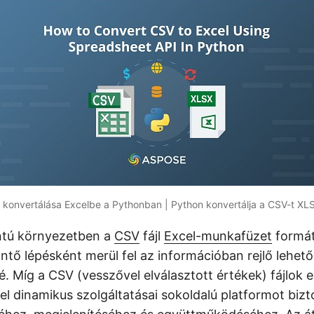
konvertálása Excelbe a Pythonban | Python konvertálja a CSV-t XL
tú környezetben a
CSV
fájl
Excel-munkafüzet
formá
ntő lépésként merül fel az információban rejlő lehető
é. Míg a CSV (vesszővel elválasztott értékek) fájlok
el dinamikus szolgáltatásai sokoldalú platformot bizt