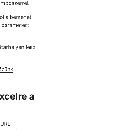
) módszerrel.
ol a bemeneti
s paramétert
tárhelyen lesz
özünk
xcelre a
 cURL