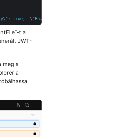
ry\": true,  \"EnableHTTPCompression\": true,  \"Refresh
ntFile”-t a
enerált JWT-
n meg a
plorer a
róbálhassa