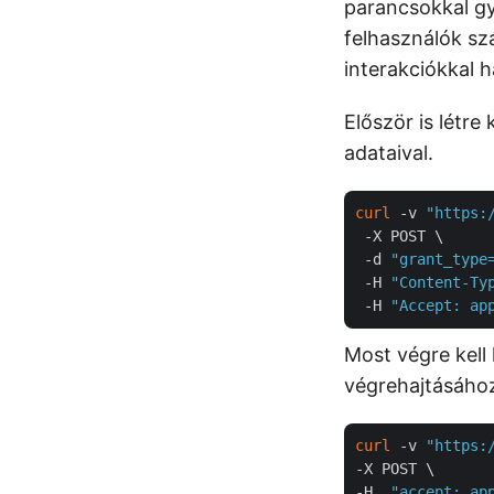
parancsokkal gy
felhasználók sz
interakciókkal 
Először is létre
adataival.
curl
 -v 
"https:
 -X POST \

 -d 
"grant_type
 -H 
"Content-Ty
 -H 
"Accept: ap
Most végre kell
végrehajtásáho
curl
 -v 
"https:
-X POST \

-H  
"accept: ap