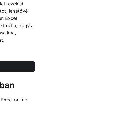
datkezelési
tot, lehetővé
en Excel
tosítja, hogy a
ásaikba,
t.
nban
 Excel online