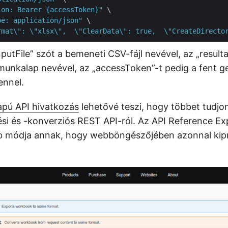
ion: Bearer {accessToken}"
 \

pe: application/json"
 \

rmat\": \"xlsx\",  \"ClearData\": true,  \"CreateDirecto
inputFile” szót a bemeneti CSV-fájl nevével, az „resulta
munkalap nevével, az „accessToken”-t pedig a fent g
ennel.
pú API hivatkozás
lehetővé teszi, hogy többet tudjo
ési és -konverziós REST API-ról. Az API Reference Ex
b módja annak, hogy webböngészőjében azonnal kip