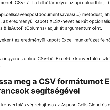
meneti CSV-fájlt a felhőtárhelyre az api.uploadfile(…
api.cellssaveaspostdocumentsaveas(…) metódust, ah
t, az eredményül kapott XLSX-nevet és két opcionáli
s & isAutoFitColumns) adjuk át argumentumként.
eként az eredményül kapott Excel-munkafüzet felhő
a ingyenes online
CSV-ből Excel-be konvertáló eszk
.
ssa meg a CSV formátumot E
rancsok segítségével
 konvertálás végrehajtása az Aspose.Cells Cloud és