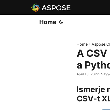
Home
Home
»
Aspose.C
A CSV 
a Pyth
April 18, 2022
· Nayy
Ismerje 
CSV-t X