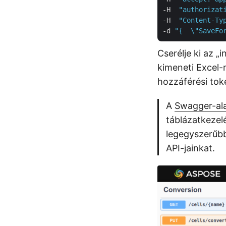
-H  
"authorizat
-H  
"Content-Ty
-d 
"{  \"SaveFo
Cserélje ki az „
kimeneti Excel-
hozzáférési tok
A
Swagger-ala
táblázatkezel
legegyszerűb
API-jainkat.