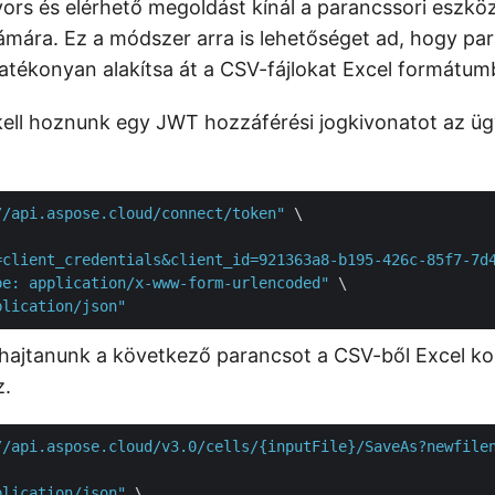
ors és elérhető megoldást kínál a parancssori eszköz
ámára. Ez a módszer arra is lehetőséget ad, hogy pa
hatékonyan alakítsa át a CSV-fájlokat Excel formátum
 kell hoznunk egy JWT hozzáférési jogkivonatot az ügy
//api.aspose.cloud/connect/token"
 \

=client_credentials&client_id=921363a8-b195-426c-85f7-7d
pe: application/x-www-form-urlencoded"
 \

plication/json"
 hajtanunk a következő parancsot a CSV-ből Excel ko
z.
//api.aspose.cloud/v3.0/cells/{inputFile}/SaveAs?newfile
plication/json"
 \
