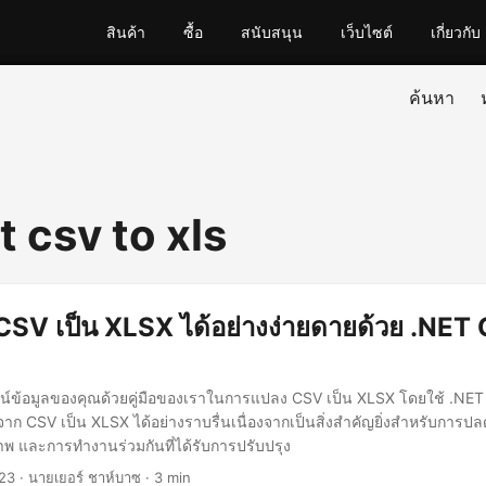
สินค้า
ซื้อ
สนับสนุน
เว็บไซต์
เกี่ยวกับ
ค้นหา
 csv to xls
SV เป็น XLSX ได้อย่างง่ายดายด้วย .NET
ัศน์ข้อมูลของคุณด้วยคู่มือของเราในการแปลง CSV เป็น XLSX โดยใช้ .NE
าก CSV เป็น XLSX ได้อย่างราบรื่นเนื่องจากเป็นสิ่งสำคัญยิ่งสำหรับการปล
พ และการทำงานร่วมกันที่ได้รับการปรับปรุง
23
· นายเยอร์ ชาห์บาซ · 3 min