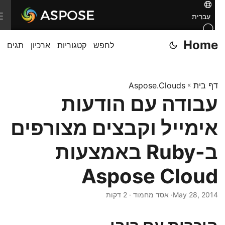
T
עִברִית
o
Home
לחפש
קטגוריות
ארכיון
תגים
g
g
l
דף בית
»
Aspose.Clouds
e
עבודה עם הודעות
n
a
אימייל וקבצים מצורפים
v
i
ב-Ruby באמצעות
g
Aspose Cloud
a
t
May 28, 2014
· אסד מחמוד · 2 דקות
i
o