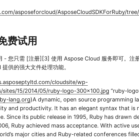
ub.com/asposeforcloud/AsposeCloudSDKForRuby/tre
免费试用
 您只需 [注册][3] 使用 Aspose Cloud 服务即可
loud 提供的强大文件处理功能。
gs.asposeptyltd.com/cloudsite/wp-
/sites/15/2014/05/ruby-logo-300x100.jpg
“ruby-logo
by-lang.org
)A dynamic, open source programming l
ity and productivity. It has an elegant syntax that is 
te. Since its public release in 1995, Ruby has drawn 
006, Ruby achieved mass acceptance. With active us
rld’s major cities and Ruby-related conferences fille