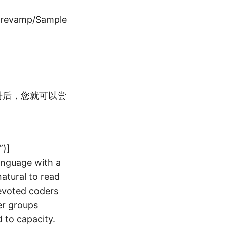
e/revamp/Sample
。注册后，您就可以尝
”)]
anguage with a
natural to read
devoted coders
er groups
d to capacity.