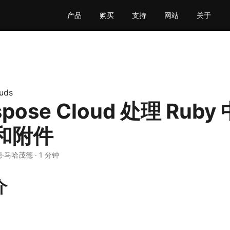
产品
购买
支持
网站
关于
uds
pose Cloud 处理 Rub
和附件
德·马哈茂德 · 1 分钟
介