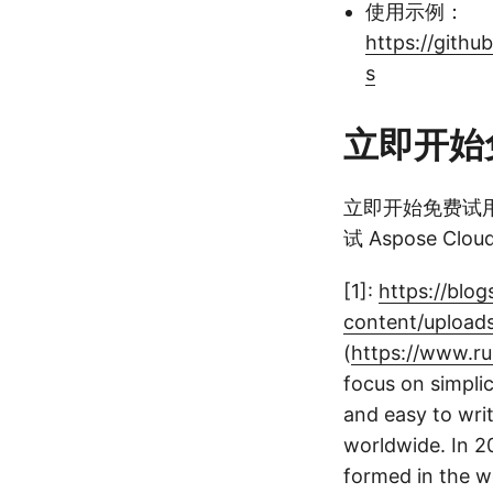
使用示例：
https://gith
s
立即开始
立即开始免费试用 -
试 Aspose C
[1]:
https://blo
content/uploads
(
https://www.ru
focus on simplic
and easy to wri
worldwide. In 2
formed in the wo