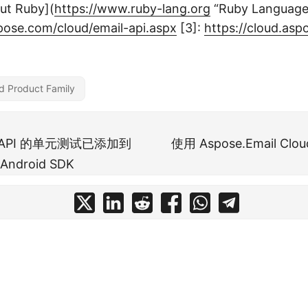
ut Ruby](
https://www.ruby-lang.org
“Ruby Language”
pose.com/cloud/email-api.aspx
[3]:
https://cloud.as
d Product Family
il API 的单元测试已添加到
使用 Aspose.Email C
 Android SDK