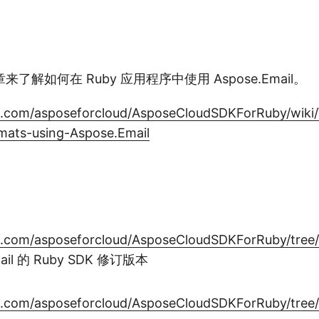
了解如何在 Ruby 应用程序中使用 Aspose.Email。
ub.com/asposeforcloud/AsposeCloudSDKForRuby/wiki
rmats-using-Aspose.Email
ub.com/asposeforcloud/AsposeCloudSDKForRuby/tree
mail 的 Ruby SDK 修订版本
ub.com/asposeforcloud/AsposeCloudSDKForRuby/tree