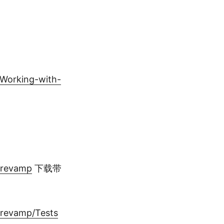
/Working-with-
/revamp
下载带
/revamp/Tests