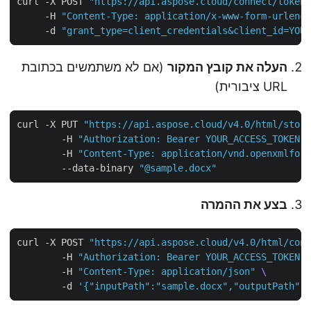
curl -X POST 
"https://api.aspose.cloud/connect/toke
     -H 
"Content-Type: application/x-www-form-urlen
     -d 
"grant_type=client_credentials&client_id=YO
העלה את קובץ המקור
(אם לא משתמשים בכתובת
URL ציבורית)
curl -X PUT 
"https://api.aspose.cloud/v4.0/html/sto
        -H 
"Authorization: Bearer YOUR_ACCESS_TOKEN
        -H 
"Content-Type: application/vnd.openxmlfo
        --data-binary 
"@sample.docx"
בצע את ההמרה
curl -X POST 
"https://api.aspose.cloud/v4.0/html/co
        -H 
"Authorization: Bearer YOUR_ACCESS_TOKEN
        -H 
"Content-Type: application/json"
        -d 
'{"inputPath":"sample.docx","outputPath"