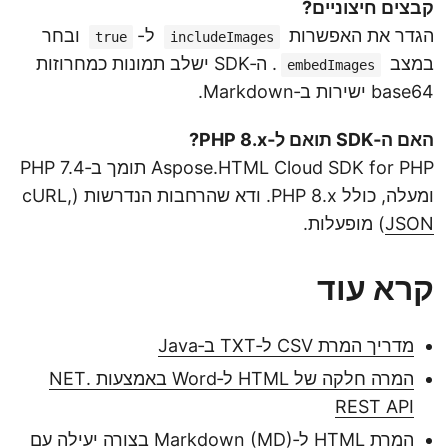
קבצים חיצוניים?
הגדר את האפשרות
ל-
ובחר
true
includeImages
במצב
. ה‑SDK ישלב תמונות כמחרוזות
embedImages
base64 ישירות ב‑Markdown.
האם ה‑SDK תואם ל‑PHP 8.x?
Aspose.HTML Cloud SDK for PHP תומך ב‑PHP 7.4
ומעלה, כולל PHP 8.x. ודא שהרחבות הנדרשות (cURL,
JSON
) מופעלות.
קרא עוד
מדריך המרת CSV ל‑TXT ב‑Java
המרה חלקה של HTML ל‑Word באמצעות .NET
REST API
המרת HTML ל‑Markdown (MD) בצורה יעילה עם