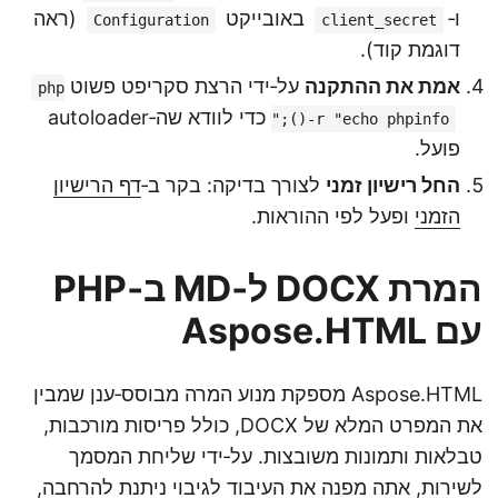
ו‑
באובייקט
(ראה
Configuration
client_secret
דוגמת קוד).
אמת את ההתקנה
על‑ידי הרצת סקריפט פשוט
php
כדי לוודא שה‑autoloader
-r "echo phpinfo();"
פועל.
החל רישיון זמני
לצורך בדיקה: בקר ב‑
דף הרישיון
הזמני
ופעל לפי ההוראות.
המרת DOCX ל‑MD ב‑PHP
עם Aspose.HTML
Aspose.HTML מספקת מנוע המרה מבוסס‑ענן שמבין
את המפרט המלא של DOCX, כולל פריסות מורכבות,
טבלאות ותמונות משובצות. על‑ידי שליחת המסמך
לשירות, אתה מפנה את העיבוד לגיבוי ניתנת להרחבה,