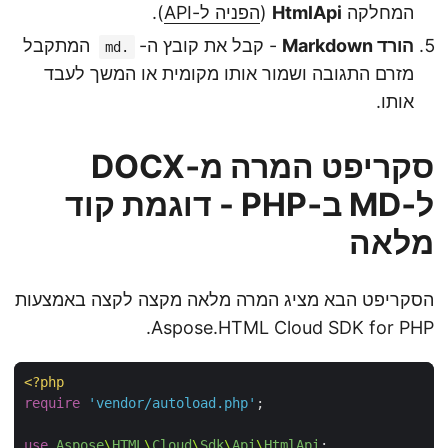
המחלקה
HtmlApi
(
הפניה ל-API
).
הורד Markdown
- קבל את קובץ ה-
המתקבל
.md
מזרם התגובה ושמור אותו מקומית או המשך לעבד
אותו.
סקריפט המרה מ‑DOCX
ל‑MD ב‑PHP - דוגמת קוד
מלאה
הסקריפט הבא מציג המרה מלאה מקצה לקצה באמצעות
Aspose.HTML Cloud SDK for PHP.
<?
php
require
'vendor/autoload.php'
use
Aspose
\
HTML
\
Cloud
\
Sdk
\
Api
\
HtmlApi