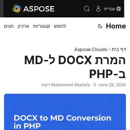
עִברִית
T
o
Home
לחפש
קטגוריות
ארכיון
תגים
g
g
l
דף בית
»
Aspose.Clouds
e
המרת DOCX ל‑MD
n
a
ב‑PHP
v
i
June 29, 2026
· Muhammad Mustafa · 5 דקות
g
a
t
i
o