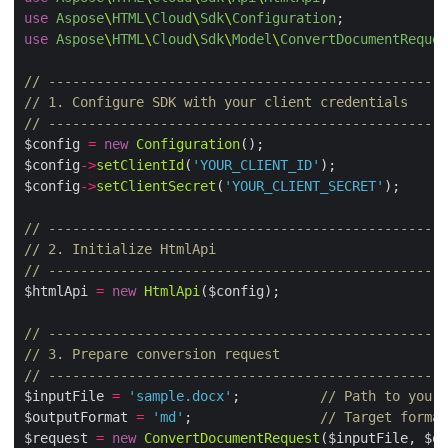
use
Aspose
\
HTML
\
Cloud
\
Sdk
\
Configuration
use
Aspose
\
HTML
\
Cloud
\
Sdk
\
Model
\
ConvertDocumentRequ
// ------------------------------------------------
// 1. Configure SDK with your client credentials
// ------------------------------------------------
$config 
=
new
Configuration
$config
->
setClientId
(
'YOUR_CLIENT_ID'
$config
->
setClientSecret
(
'YOUR_CLIENT_SECRET'
// ------------------------------------------------
// 2. Initialize HtmlApi
// ------------------------------------------------
$htmlApi 
=
new
HtmlApi
// ------------------------------------------------
// 3. Prepare conversion request
// ------------------------------------------------
$inputFile 
=
'sample.docx'
;          
// Path to you
$outputFormat 
=
'md'
;                
// Target form
$request 
=
new
ConvertDocumentRequest