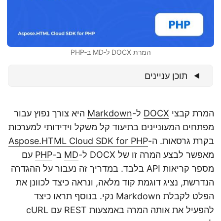
n
המרת DOCX ל‑MD ב‑PHP
תוכן עניינים
המרת קבצי
DOCX
ל-
Markdown
היא צורך נפוץ עבור
מפתחים המעוניינים בתיעוד קל משקל וידידותי למערכות
בקרת גרסאות. ה-
Aspose.HTML Cloud SDK for PHP
מאפשר לבצע המרה זו של DOCX ל-
MD
ב-
PHP
עם
מספר קריאות API בלבד. במדריך זה נעבור על ההגדרה
הנדרשת, נציג דוגמת קוד מלאה, ונראה כיצד לכוונן את
הפלט לקבלת Markdown נקי. בנוסף תראו כיצד
להפעיל את אותה המרה באמצעות REST עם cURL