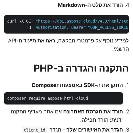
הורד את פלט ה-Markdown
curl -X GET 
"https://api.aspose.cloud/v4.0/html/sto
        -H 
"Authorization: Bearer YOUR_ACCESS_TOKEN
למידע נוסף על פרמטרי הבקשה, ראה את
תיעוד ה-API
הרשמי
.
התקנה והגדרה ב-PHP
התקן את ה‑SDK באמצעות Composer
הורד את הגרסה האחרונה
אם אתה מעדיף התקנה
ידנית:
הורד חבילה
.
הגדר את האישורים שלך
- הגדר
client_id