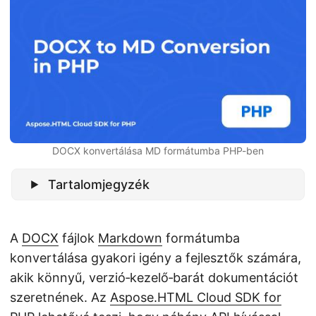
n
DOCX konvertálása MD formátumba PHP-ben
Tartalomjegyzék
A
DOCX
fájlok
Markdown
formátumba
konvertálása gyakori igény a fejlesztők számára,
akik könnyű, verzió‑kezelő‑barát dokumentációt
szeretnének. Az
Aspose.HTML Cloud SDK for