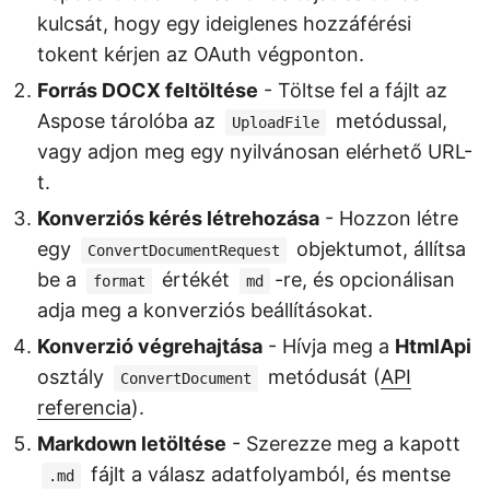
kulcsát, hogy egy ideiglenes hozzáférési
tokent kérjen az OAuth végponton.
Forrás DOCX feltöltése
- Töltse fel a fájlt az
Aspose tárolóba az
metódussal,
UploadFile
vagy adjon meg egy nyilvánosan elérhető URL-
t.
Konverziós kérés létrehozása
- Hozzon létre
egy
objektumot, állítsa
ConvertDocumentRequest
be a
értékét
-re, és opcionálisan
format
md
adja meg a konverziós beállításokat.
Konverzió végrehajtása
- Hívja meg a
HtmlApi
osztály
metódusát (
API
ConvertDocument
referencia
).
Markdown letöltése
- Szerezze meg a kapott
fájlt a válasz adatfolyamból, és mentse
.md