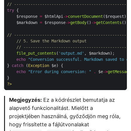
// --------------------------------------------------
try
    $response 
=
 $htmlApi
->
convertDocument
    $markdown 
=
 $response
->
getBody
()
->
getContents
// --------------------------------------------------
// 5. Save the Markdown output
// ----------------------------------------------
file_put_contents
(
'output.md'
echo
"Conversion successful. Markdown saved to ou
} 
catch
 (
Exception
echo
"Error during conversion: "
.
 $e
->
getMessage
?>
Megjegyzés:
Ez a kódrészlet bemutatja az
alapvető funkcionalitást. Mielőtt a
projektjében használná, győződjön meg róla,
hogy frissítette a fájlútvonalakat