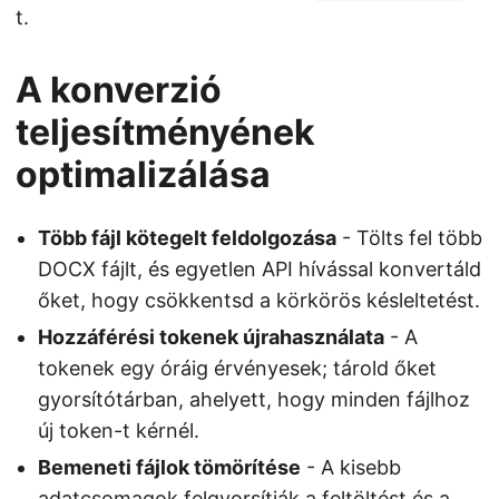
t.
A konverzió
teljesítményének
optimalizálása
Több fájl kötegelt feldolgozása
- Tölts fel több
DOCX fájlt, és egyetlen API hívással konvertáld
őket, hogy csökkentsd a körkörös késleltetést.
Hozzáférési tokenek újrahasználata
- A
tokenek egy óráig érvényesek; tárold őket
gyorsítótárban, ahelyett, hogy minden fájlhoz
új token-t kérnél.
Bemeneti fájlok tömörítése
- A kisebb
adatcsomagok felgyorsítják a feltöltést és a