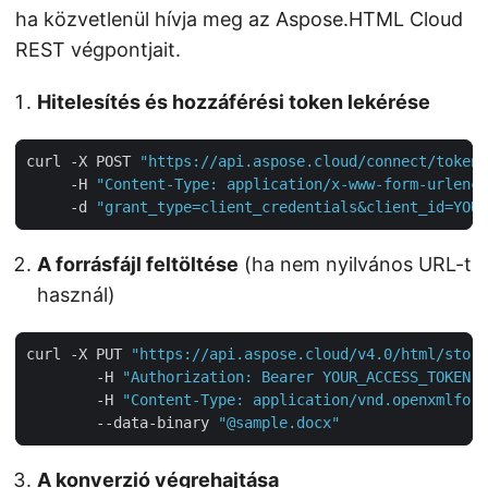
ha közvetlenül hívja meg az Aspose.HTML Cloud
REST végpontjait.
Hitelesítés és hozzáférési token lekérése
curl -X POST 
"https://api.aspose.cloud/connect/token"
     -H 
"Content-Type: application/x-www-form-urlenco
     -d 
"grant_type=client_credentials&client_id=YOUR
A forrásfájl feltöltése
(ha nem nyilvános URL-t
használ)
curl -X PUT 
"https://api.aspose.cloud/v4.0/html/stora
        -H 
"Authorization: Bearer YOUR_ACCESS_TOKEN"
        -H 
"Content-Type: application/vnd.openxmlform
        --data-binary 
"@sample.docx"
A konverzió végrehajtása