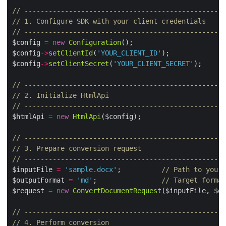
// --------------------------------------------------
// 1. Configure SDK with your client credentials
// --------------------------------------------------
$config 
=
new
Configuration
$config
->
setClientId
(
'YOUR_CLIENT_ID'
$config
->
setClientSecret
(
'YOUR_CLIENT_SECRET'
// --------------------------------------------------
// 2. Initialize HtmlApi
// --------------------------------------------------
$htmlApi 
=
new
HtmlApi
// --------------------------------------------------
// 3. Prepare conversion request
// --------------------------------------------------
$inputFile 
=
'sample.docx'
;          
// Path to your 
$outputFormat 
=
'md'
;                
// Target format
$request 
=
new
ConvertDocumentRequest
// --------------------------------------------------
// 4. Perform conversion