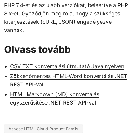
PHP 7.4‑et és az újabb verziókat, beleértve a PHP
8.x‑et. Győződjön meg róla, hogy a szükséges
kiterjesztések (cURL,
JSON
) engedélyezve
vannak.
Olvass tovább
CSV TXT konvertálási útmutató Java nyelven
Zökkenőmentes HTML-Word konvertálás .NET
REST API-val
HTML Markdown (MD) konvertálás
egyszerűsítése .NET REST API-val
Aspose.HTML Cloud Product Family