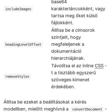
base64
karakterláncokként, vagy
includeImages
tartsa meg őket külső
fájlokként.
Állítsa be a címsorok
szintjeit, hogy
megfeleljenek a
headingLevelOffset
dokumentáció
hierarchiájának.
Távolítsa el az inline
CSS
-
t a tisztább egyszerű
removeStyles
szöveges kimenet
érdekében.
Állítsa be ezeket a beállításokat a kérés
modellben, mielőtt meghívná a
-
convertDocument