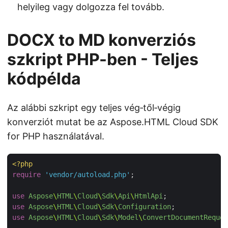
helyileg vagy dolgozza fel tovább.
DOCX to MD konverziós
szkript PHP-ben - Teljes
kódpélda
Az alábbi szkript egy teljes vég‑től‑végig
konverziót mutat be az Aspose.HTML Cloud SDK
for PHP használatával.
<?
php
require
'vendor/autoload.php'
use
Aspose
\
HTML
\
Cloud
\
Sdk
\
Api
\
HtmlApi
use
Aspose
\
HTML
\
Cloud
\
Sdk
\
Configuration
use
Aspose
\
HTML
\
Cloud
\
Sdk
\
Model
\
ConvertDocumentReques