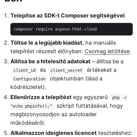
Telepítse az SDK-t Composer segítségével
Töltse le a legújabb kiadást
, ha manuális
telepítést részesít előnyben:
Csomag letöltése
.
Állítsa be a hitelesítő adatokat
– állítsa be a
és
értékeket a
client_id
client_secret
objektumban (lásd a
Configuration
kódrészletet).
Ellenőrizze a telepítést
egy egyszerű
php -r
szkript futtatásával, hogy
"echo phpinfo();"
megbizonyosodjon az autoloader
működéséről.
Alkalmazzon ideiglenes licencet
teszteléshez: