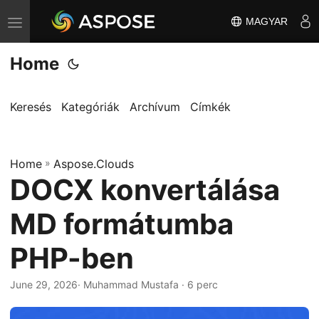
MAGYAR
T
o
Home
g
g
l
Keresés
Kategóriák
Archívum
Címkék
e
n
Home
a
»
Aspose.Clouds
DOCX konvertálása
v
i
MD formátumba
g
a
PHP-ben
t
i
June 29, 2026
· Muhammad Mustafa · 6 perc
o