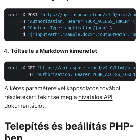
curl -X POST 
"https://api.aspose.cloud/v4.0/html/conv
     -H 
"Authorization: Bearer YOUR_ACCESS_TOKEN"
     -H 
"Content-Type: application/json"
     -d 
'{"inputPath":"sample.docx","outputPath":"out
Töltse le a Markdown kimenetet
curl -X GET 
"https://api.aspose.cloud/v4.0/html/stora
        -H 
"Authorization: Bearer YOUR_ACCESS_TOKEN"
A kérés paramétereivel kapcsolatos további
részletekért tekintse meg a
hivatalos API
dokumentációt
.
Telepítés és beállítás PHP-
ben