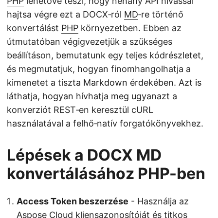
PHP
lehetővé teszi, hogy néhány API hívással
hajtsa végre ezt a DOCX‑ról
MD
‑re történő
konvertálást
PHP
környezetben. Ebben az
útmutatóban végigvezetjük a szükséges
beállításon, bemutatunk egy teljes kódrészletet,
és megmutatjuk, hogyan finomhangolhatja a
kimenetet a tiszta Markdown érdekében. Azt is
láthatja, hogyan hívhatja meg ugyanazt a
konverziót REST‑en keresztül cURL
használatával a felhő‑natív forgatókönyvekhez.
Lépések a DOCX MD
konvertálásához PHP-ben
Access Token beszerzése
- Használja az
Aspose Cloud kliensazonosítóját és titkos