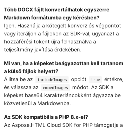
Több DOCX fájlt konvertálhatok egyszerre
Markdown formátumba egy kérésben?
Igen. Használja a kötegelt konverziós végpontot
vagy iteráljon a fájlokon az SDK-val, ugyanazt a
hozzáférési tokent újra felhasználva a
teljesítmény javítása érdekében.
Mi van, ha a képeket beágyazottan kell tartanom
a külső fájlok helyett?
Állítsa be az
opciót
értékre,
includeImages
true
és válassza az
módot. Az SDK a
embedImages
képeket base64 karakterláncokként ágyazza be
közvetlenül a Markdownba.
Az SDK kompatibilis a PHP 8.x‑el?
Az Aspose.HTML Cloud SDK for PHP támogatja a