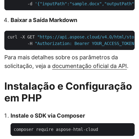
        -d 
'{"inputPath":"sample.docx","outputPath":"
Baixar a Saída Markdown
curl -X GET 
"https://api.aspose.cloud/v4.0/html/stora
        -H 
"Authorization: Bearer YOUR_ACCESS_TOKEN"
Para mais detalhes sobre os parâmetros da
solicitação, veja a
documentação oficial da API
.
Instalação e Configuração
em PHP
Instale o SDK via Composer