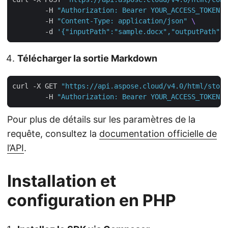
        -H 
"Authorization: Bearer YOUR_ACCESS_TOKEN"
        -H 
"Content-Type: application/json"
        -d 
'{"inputPath":"sample.docx","outputPath":"
Télécharger la sortie Markdown
curl -X GET 
"https://api.aspose.cloud/v4.0/html/stora
        -H 
"Authorization: Bearer YOUR_ACCESS_TOKEN"
Pour plus de détails sur les paramètres de la
requête, consultez la
documentation officielle de
l’API
.
Installation et
configuration en PHP