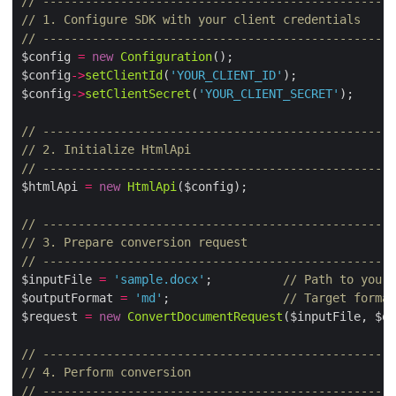
// --------------------------------------------------
// 1. Configure SDK with your client credentials
// --------------------------------------------------
$config 
=
new
Configuration
$config
->
setClientId
(
'YOUR_CLIENT_ID'
$config
->
setClientSecret
(
'YOUR_CLIENT_SECRET'
// --------------------------------------------------
// 2. Initialize HtmlApi
// --------------------------------------------------
$htmlApi 
=
new
HtmlApi
// --------------------------------------------------
// 3. Prepare conversion request
// --------------------------------------------------
$inputFile 
=
'sample.docx'
;          
// Path to your 
$outputFormat 
=
'md'
;                
// Target format
$request 
=
new
ConvertDocumentRequest
// --------------------------------------------------
// 4. Perform conversion
// --------------------------------------------------