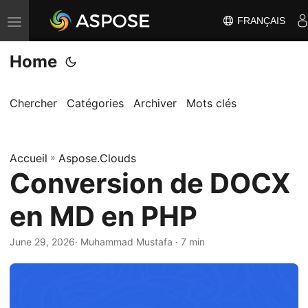
FRANÇAIS
B
a
Home
s
c
u
Chercher
Catégories
Archiver
Mots clés
l
e
Accueil
r
»
Aspose.Clouds
Conversion de DOCX
l
a
en MD en PHP
n
a
June 29, 2026
· Muhammad Mustafa · 7 min
v
i
g