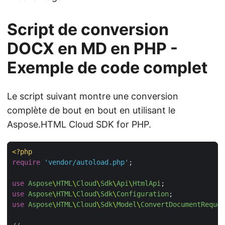
Script de conversion
DOCX en MD en PHP -
Exemple de code complet
Le script suivant montre une conversion
complète de bout en bout en utilisant le
Aspose.HTML Cloud SDK for PHP.
<?
php
require
'vendor/autoload.php'
use
Aspose
\
HTML
\
Cloud
\
Sdk
\
Api
\
HtmlApi
use
Aspose
\
HTML
\
Cloud
\
Sdk
\
Configuration
use
Aspose
\
HTML
\
Cloud
\
Sdk
\
Model
\
ConvertDocumentReques