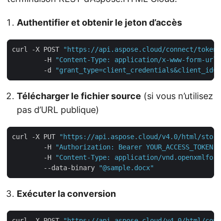
Authentifier et obtenir le jeton d’accès
curl -X POST 
"https://api.aspose.cloud/connect/token"
        -H 
"Content-Type: application/x-www-form-urle
        -d 
"grant_type=client_credentials&client_id=Y
Télécharger le fichier source
(si vous n’utilisez
pas d’URL publique)
curl -X PUT 
"https://api.aspose.cloud/v4.0/html/stora
        -H 
"Authorization: Bearer YOUR_ACCESS_TOKEN"
        -H 
"Content-Type: application/vnd.openxmlform
        --data-binary 
"@sample.docx"
Exécuter la conversion
curl -X POST 
"https://api.aspose.cloud/v4.0/html/conv