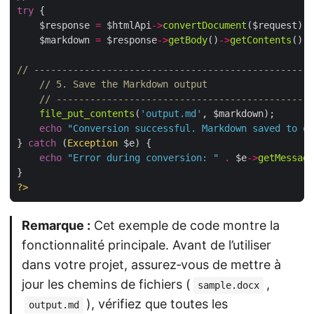
try
    $response 
=
 $htmlApi
->
convertDocument
    $markdown 
=
 $response
->
getBody
()
->
getContents
// --------------------------------------------------
// 5. Save the Markdown output
// ----------------------------------------------
file_put_contents
(
'output.md'
echo
"Conversion successful. Markdown saved to ou
} 
catch
 (
Exception
echo
"Error during conversion: "
.
 $e
->
getMessage
?>
Remarque :
Cet exemple de code montre la
fonctionnalité principale. Avant de l’utiliser
dans votre projet, assurez‑vous de mettre à
jour les chemins de fichiers (
,
sample.docx
), vérifiez que toutes les
output.md