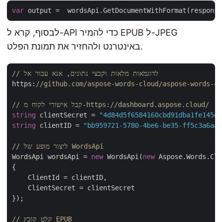
var
לבסוף, קרא ל-API כדי להמיר EPUB ל-JPEG
באינטרנט ולהחזיר את תמונת הפלט.
// לדוגמאות מלאות וקבצי נתונים, אנא עבור אל 
https:
//github.com/aspose-words-cloud/aspose-words-cl
// קבל אישורי לקוח מ-https://dashboard.aspose.cloud/
string
 clientSecret = 
"4d84d5f6584160cbd91dba1fe145db
string
 clientID = 
"bb959721-5780-4be6-be35-ff5c3a6aa4
// ליצור מופע של WordsApi
WordsApi wordsApi = 
new
 WordsApi(
new
 Aspose.Words.Clo
{

    ClientId = clientID,

    ClientSecret = clientSecret

});

// קלט קובץ EPUB