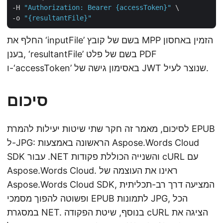
-H 
"Authorization: Bearer {accessToken}"
 \

-o 
"{resultantFile}"
החלף את ‘inputFile’ בשם של קובץ MPP הזמין באחסון
בענן, ‘resultantFile’ בשם של פלט PDF
ו-‘accessToken’ באסימון גישה של JWT שנוצר לעיל.
סיכום
לסיכום, מאמר זה חקר שתי שיטות יעילות להמרת EPUB
ל-JPG: הראשונה באמצעות Aspose.Words Cloud
SDK עבור .NET והשנייה הכוללת פקודות cURL עם
Aspose.Words Cloud. ראינו את העוצמה של
Aspose.Words Cloud SDK, המציעה דרך רב-תכליתית
ופשוטה להפוך מסמכי EPUB לתמונות JPG, הכל
במסגרת NET. בנוסף, שיטת הפקודה cURL הציגה את