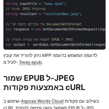
String
 inputFile = 
"Sway.epub"
// תמונת JPEG שהתקבלה
String
 resultant = 
"resultantNew.jpeg"
;

// צור אובייקט בקשה של DocumentWithFormat
var
 response = 
new
 GetDocumentWithFormatRequest(input
// להפעיל את פעולת ההמרה EPUB ל-JPEG
var
ניתן להוריד את קובץ MPP לדוגמה המשמש בדוגמה
.
Sway.epub
לעיל מ-
שמור EPUB ל-JPEG
באמצעות פקודות cURL
בשילוב עם פקודות
Aspose.Words Cloud
שימוש ב-
cURL מאפשר גישה גמישה להמרת EPUB ל-JPG.