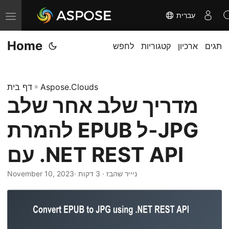
עִברִית
T
o
Home
תגים
ארכיון
קטגוריות
לחפש
g
g
l
Aspose.Clouds
»
דף בית
e
מדריך שלב אחר שלב
n
a
להמרת EPUB ל-JPG
v
i
עם .NET REST API
g
· ניייר שהבז · 3 דקות
November 10, 2023
a
t
i
o