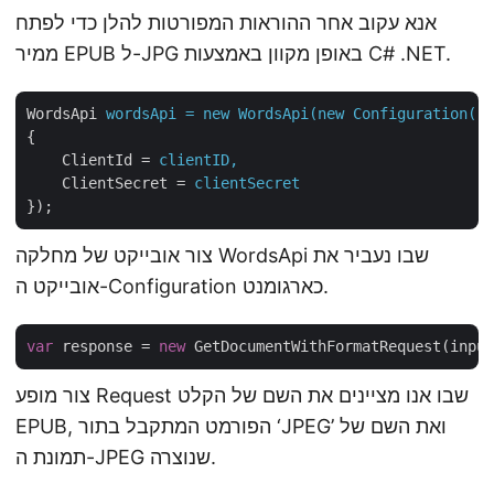
אנא עקוב אחר ההוראות המפורטות להלן כדי לפתח
ממיר EPUB ל-JPG באופן מקוון באמצעות C# .NET.
WordsApi
wordsApi = new WordsApi(new Configuration()
{
ClientId
 = 
clientID,
ClientSecret
 = 
clientSecret
});
צור אובייקט של מחלקה WordsApi שבו נעביר את
אובייקט ה-Configuration כארגומנט.
var
 response = 
new
 GetDocumentWithFormatRequest(input
צור מופע Request שבו אנו מציינים את השם של הקלט
EPUB, הפורמט המתקבל בתור ‘JPEG’ ואת השם של
תמונת ה-JPEG שנוצרה.