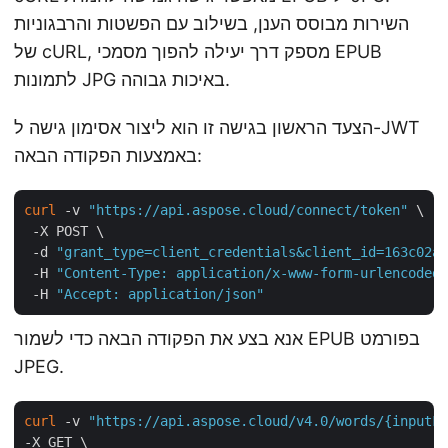
השירות מבוסס הענן, בשילוב עם הפשטות והרבגוניות
של cURL, מספק דרך יעילה להפוך מסמכי EPUB
לתמונות JPG באיכות גבוהה.
הצעד הראשון בגישה זו הוא ליצור אסימון גישה ל-JWT
באמצעות הפקודה הבאה:
curl
 -v 
"https://api.aspose.cloud/connect/token"
 \

 -X POST \

 -d 
"grant_type=client_credentials&client_id=163c02a1
 -H 
"Content-Type: application/x-www-form-urlencoded"
 -H 
"Accept: application/json"
אנא בצע את הפקודה הבאה כדי לשמור EPUB בפורמט
JPEG.
curl
 -v 
"https://api.aspose.cloud/v4.0/words/{inputFi
-X GET \
