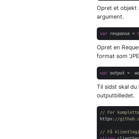
Opret et objekt
argument.
var
 response = 
Opret en Reques
format som ‘JPE
var
Til sidst skal d
outputbilledet.
// For komplett
https:
//github.
// Få klientleg
string
 clientSe