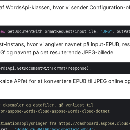
 af WordsApi-klassen, hvor vi sender Configuration-o
new
 GetDocumentWithFormatRequest(inputFile, 
"JPG"
t-instans, hvor vi angiver navnet på input-EPUB, re
G’ og navnet på det resulterende JPEG-billede.
u kalde API’et for at konvertere EPUB til JPEG online o
e eksempler og datafiler, gå venligst til 
com/aspose-words-cloud/aspose-words-cloud-dotnet
itimationsoplysninger fra https://dashboard.aspose.cloud
cret = 
"4d84d5f6584160cbd91dba1fe145db14"