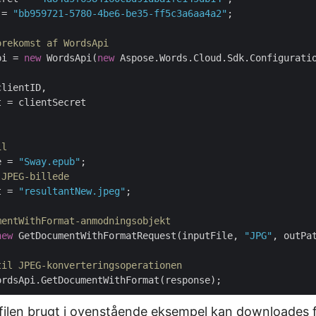
 = 
"bb959721-5780-4be6-be35-ff5c3a6aa4a2"
;

orekomst af WordsApi
pi = 
new
 WordsApi(
new
 Aspose.Words.Cloud.Sdk.Configuratio
lientID,

 = clientSecret

il
e = 
"Sway.epub"
 JPEG-billede
t = 
"resultantNew.jpeg"
;

mentWithFormat-anmodningsobjekt
new
 GetDocumentWithFormatRequest(inputFile, 
"JPG"
, outPat
til JPEG-konverteringsoperationen
ilen brugt i ovenstående eksempel kan downloades 