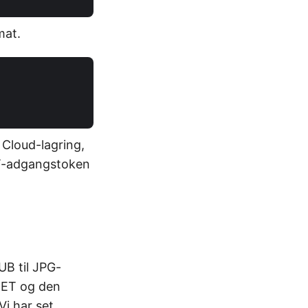
mat.
 Cloud-lagring,
-adgangstoken
UB til JPG-
NET og den
i har set