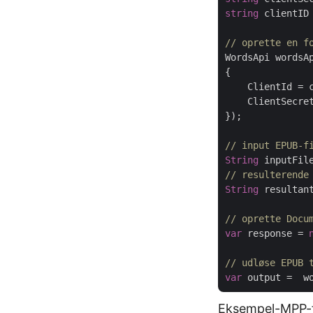
string
 clientID
// oprette en f
WordsApi wordsA
{

    ClientId = c
    ClientSecret
});

// input EPUB-f
String
 inputFil
// resulterende
String
 resultan
// oprette Docu
var
 response = 
// udløse EPUB 
var
Eksempel-MPP-f