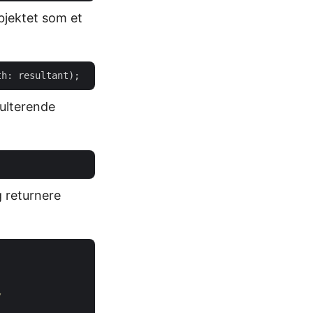
bjektet som et
sulterende
g returnere
/