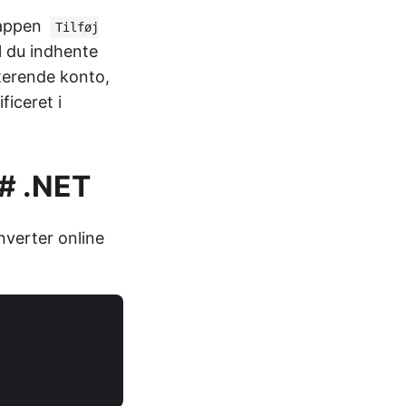
nappen
Tilføj
al du indhente
sterende konto,
ficeret i
C# .NET
nverter online