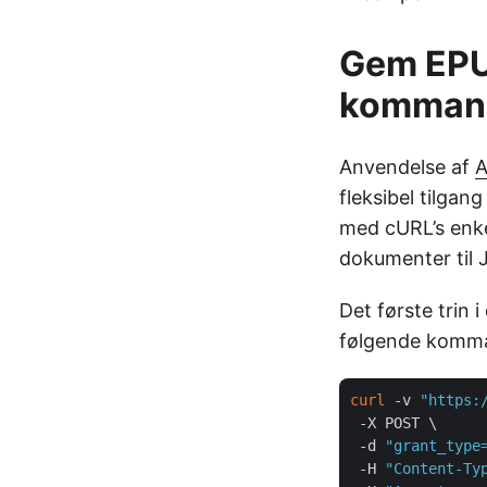
Gem EPUB
komman
Anvendelse af
A
fleksibel tilgan
med cURL’s enke
dokumenter til J
Det første trin
følgende komm
curl
 -v 
"https:
 -X POST \

 -d 
"grant_type
 -H 
"Content-Ty