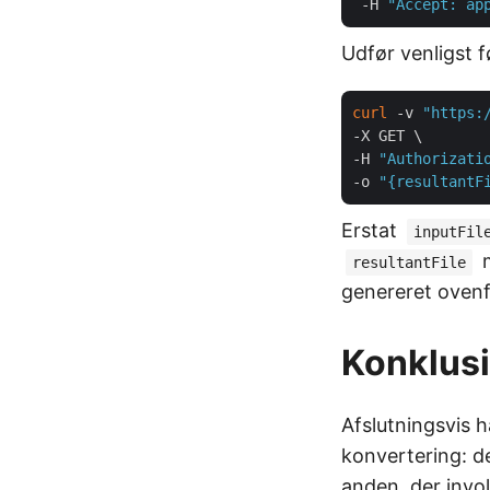
 -H 
"Accept: ap
Udfør venligst
curl
 -v 
"https:
-X GET \

-H 
"Authorizati
-o 
"{resultantF
Erstat
inputFil
m
resultantFile
genereret ovenf
Konklus
Afslutningsvis h
konvertering: d
anden, der inv