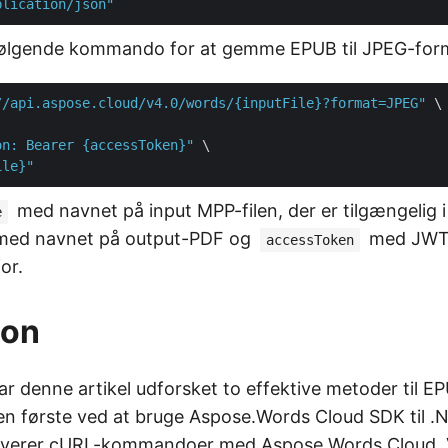
plication/json"
 følgende kommando for at gemme EPUB til JPEG-for
//api.aspose.cloud/v4.0/words/{inputFile}?format=JPEG"
 \

on: Bearer {accessToken}"
 \

ile}"
med navnet på input MPP-filen, der er tilgængelig i
e
ed navnet på output-PDF og
med JWT
accessToken
or.
ion
ar denne artikel udforsket to effektive metoder til EP
en første ved at bruge Aspose.Words Cloud SDK til .
olverer cURL-kommandoer med Aspose.Words Cloud. V