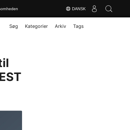
somheden
DANSK
Søg
Kategorier
Arkiv
Tags
il
REST