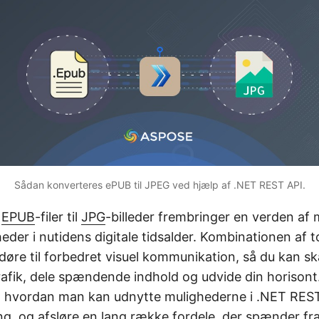
Sådan konverteres ePUB til JPEG ved hjælp af .NET REST API.
f
EPUB
-filer til
JPG
-billeder frembringer en verden af
eder i nutidens digitale tidsalder. Kombinationen af to
døre til forbedret visuel kommunikation, så du kan s
afik, dele spændende indhold og udvide din horisont.
e, hvordan man kan udnytte mulighederne i .NET REST 
g, og afsløre en lang række fordele, der spænder fra 