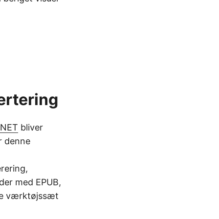
rtering
.NET
bliver
er denne
rering,
jder med EPUB,
de værktøjssæt