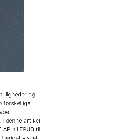
 muligheder og
 forskellige
kabe
 I denne artikel
API til EPUB til
beriget visuel