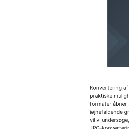
Konvertering a
praktiske muligh
formater åbner 
iøjnefaldende gr
vil vi undersøg
JPG-konverterin