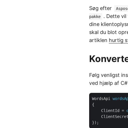
Søg efter
Aspos
. Dette vi
pakke
dine klientoplys
skal du blot opr
artiklen
hurtig s
Konverte
Følg venligst in
ved hjælp af C#
WordsApi
wordsA
{
ClientId
 = 
ClientSecre
});