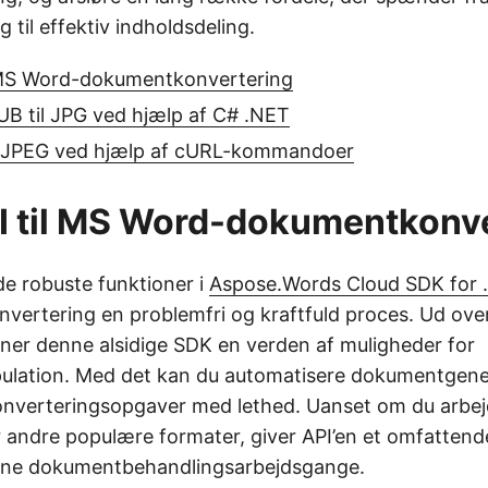
g til effektiv indholdsdeling.
 MS Word-dokumentkonvertering
B til JPG ved hjælp af C# .NET
 JPEG ved hjælp af cURL-kommandoer
I til MS Word-dokumentkonve
de robuste funktioner i
Aspose.Words Cloud SDK for 
nvertering en problemfri og kraftfuld proces. Ud ov
ner denne alsidige SDK en verden af muligheder for
lation. Med det kan du automatisere dokumentgene
konverteringsopgaver med lethed. Uanset om du arbe
 andre populære formater, giver API’en et omfatten
 dine dokumentbehandlingsarbejdsgange.