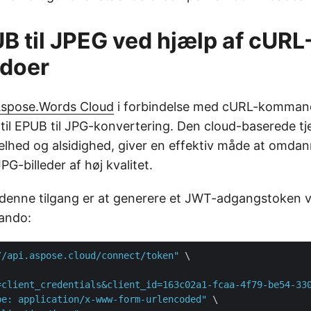
 til JPEG ved hjælp af cURL
doer
spose.Words Cloud
i forbindelse med cURL-kommand
g til EPUB til JPG-konvertering. Den cloud-baserede tj
lhed og alsidighed, giver en effektiv måde at omda
PG-billeder af høj kvalitet.
 i denne tilgang er at generere et JWT-adgangstoken 
ando:
//api.aspose.cloud/connect/token"
 \

=client_credentials&client_id=163c02a1-fcaa-4f79-be54-33
pe: application/x-www-form-urlencoded"
 \
