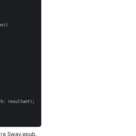
n()

h: resultant);

fra
Sway.epub
.