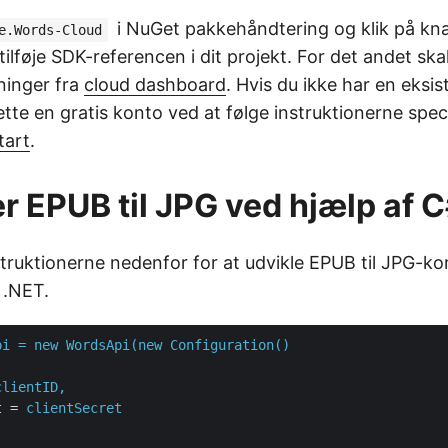
i NuGet pakkehåndtering og klik på k
e.Words-Cloud
l tilføje SDK-referencen i dit projekt. For det andet sk
ninger fra
cloud dashboard
. Hvis du ikke har en eksi
ette en gratis konto ved at følge instruktionerne speci
tart
.
r EPUB til JPG ved hjælp af 
struktionerne nedenfor for at udvikle EPUB til JPG-ko
 .NET.
pi = new WordsApi(new Configuration()
clientID,
t
 = 
clientSecret