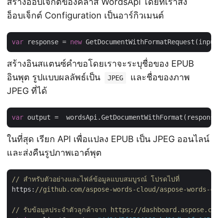
สร้างอ็อบเจ็กต์ของคลาส WordsApi โดยที่เราส่ง
อ็อบเจ็กต์ Configuration เป็นอาร์กิวเมนต์
var
 response = 
new
 GetDocumentWithFormatRequest(input
สร้างอินสแตนซ์คำขอโดยเราจะระบุชื่อของ EPUB
อินพุต รูปแบบผลลัพธ์เป็น
และชื่อของภาพ
JPEG
JPEG ที่ได้
var
ในที่สุด เรียก API เพื่อแปลง EPUB เป็น JPEG ออนไลน์
และส่งคืนรูปภาพเอาต์พุต
// สำหรับตัวอย่างและไฟล์ข้อมูลแบบสมบูรณ์ โปรดไปที่ 
https:
//github.com/aspose-words-cloud/aspose-words-cl
// รับข้อมูลประจำตัวลูกค้าจาก https://dashboard.aspose.cl