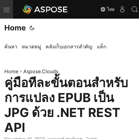
ไทย
T
o
Home
g
g
l
ค้นหา
หมวดหมู่
คลังเก็บเอกสารสำคัญ
แท็ก
e
n
Home
a
»
Aspose.Clouds
คู่มือทีละขั้นตอนสำหรับ
v
i
การแปลง EPUB เป็น
g
a
JPG ด้วย .NET REST
t
API
i
o
November 10, 2023
· นายเยอร์ ชาห์บาซ · 2 min