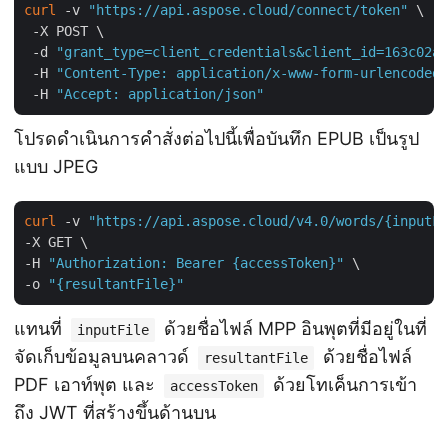
curl
 -v 
"https://api.aspose.cloud/connect/token"
 \

 -X POST \

 -d 
"grant_type=client_credentials&client_id=163c02a1
 -H 
"Content-Type: application/x-www-form-urlencoded"
 -H 
"Accept: application/json"
โปรดดำเนินการคำสั่งต่อไปนี้เพื่อบันทึก EPUB เป็นรูป
แบบ JPEG
curl
 -v 
"https://api.aspose.cloud/v4.0/words/{inputFi
-X GET \

-H 
"Authorization: Bearer {accessToken}"
 \

-o 
"{resultantFile}"
แทนที่
ด้วยชื่อไฟล์ MPP อินพุตที่มีอยู่ในที่
inputFile
จัดเก็บข้อมูลบนคลาวด์
ด้วยชื่อไฟล์
resultantFile
PDF เอาท์พุต และ
ด้วยโทเค็นการเข้า
accessToken
ถึง JWT ที่สร้างขึ้นด้านบน