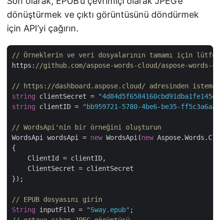
Son olarak, EPUB’u çevrimiçi olarak JPEG’e
dönüştürmek ve çıktı görüntüsünü döndürmek
için API’yi çağırın.
// Örneklerin ve veri dosyalarının tamamı için lütfen
https:
//github.com/aspose-words-cloud/aspose-words-cl
// https://dashboard.aspose.cloud/ adresinden istemci
string
 clientSecret = 
"4d84d5f6584160cbd91dba1fe145db
string
 clientID = 
"bb959721-5780-4be6-be35-ff5c3a6aa4
// WordsApi'nin bir örneğini oluşturun
WordsApi wordsApi = 
new
 WordsApi(
new
 Aspose.Words.Clo
{

    ClientId = clientID,

    ClientSecret = clientSecret

});

// EPUB dosyasını girin
String
 inputFile = 
"Sway.epub"