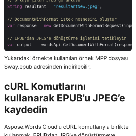
// ortaya çıkan JPEG görüntüsü
String
 resultant = 
"resultantNew.jpeg"
;

// DocumentWithFormat istek nesnesini oluştur
var
 response = 
new
 GetDocumentWithFormatRequest(input
// EPUB'dan JPEG'e dönüştürme işlemini tetikleyin
var
Yukarıdaki örnekte kullanılan örnek MPP dosyası
Sway.epub
adresinden indirilebilir.
cURL Komutlarını
kullanarak EPUB’u JPEG’e
kaydedin
Aspose.Words Cloud
‘u cURL komutlarıyla birlikte
kullanmak, EPUB’dan JPG’ye dönüştürmeye