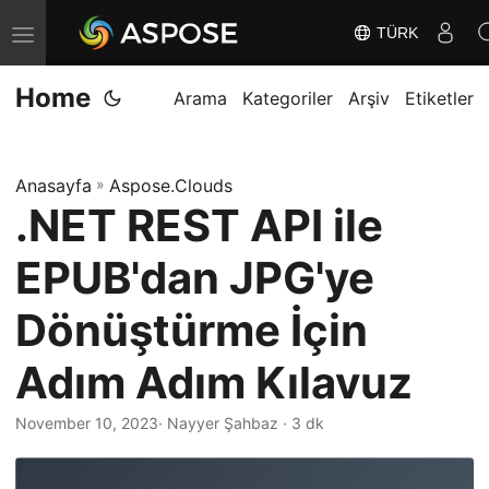
TÜRK
G
e
Home
z
Arama
Kategoriler
Arşiv
Etiketler
i
n
Anasayfa
»
Aspose.Clouds
m
.NET REST API ile
e
y
EPUB'dan JPG'ye
i
D
Dönüştürme İçin
e
Adım Adım Kılavuz
ğ
i
November 10, 2023
· Nayyer Şahbaz · 3 dk
ş
t