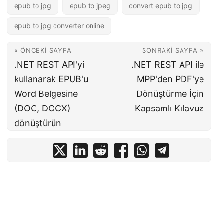
epub to jpg
epub to jpeg
convert epub to jpg
epub to jpg converter online
« ÖNCEKI SAYFA
SONRAKI SAYFA »
.NET REST API'yi
.NET REST API ile
kullanarak EPUB'u
MPP'den PDF'ye
Word Belgesine
Dönüştürme İçin
(DOC, DOCX)
Kapsamlı Kılavuz
dönüştürün