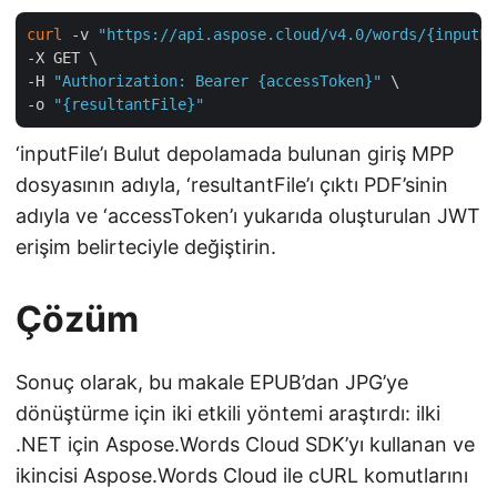
curl
 -v 
"https://api.aspose.cloud/v4.0/words/{inputFi
-X GET \

-H 
"Authorization: Bearer {accessToken}"
 \

-o 
"{resultantFile}"
‘inputFile’ı Bulut depolamada bulunan giriş MPP
dosyasının adıyla, ‘resultantFile’ı çıktı PDF’sinin
adıyla ve ‘accessToken’ı yukarıda oluşturulan JWT
erişim belirteciyle değiştirin.
Çözüm
Sonuç olarak, bu makale EPUB’dan JPG’ye
dönüştürme için iki etkili yöntemi araştırdı: ilki
.NET için Aspose.Words Cloud SDK’yı kullanan ve
ikincisi Aspose.Words Cloud ile cURL komutlarını