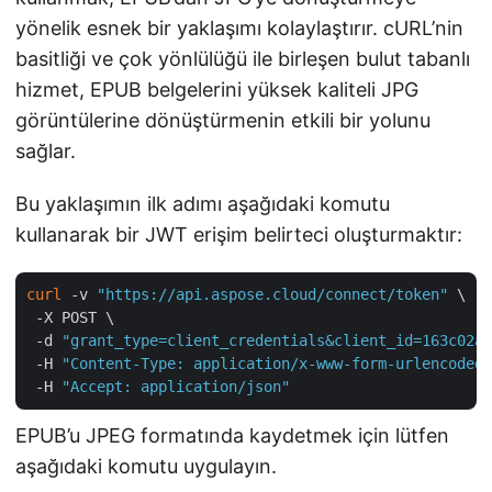
yönelik esnek bir yaklaşımı kolaylaştırır. cURL’nin
basitliği ve çok yönlülüğü ile birleşen bulut tabanlı
hizmet, EPUB belgelerini yüksek kaliteli JPG
görüntülerine dönüştürmenin etkili bir yolunu
sağlar.
Bu yaklaşımın ilk adımı aşağıdaki komutu
kullanarak bir JWT erişim belirteci oluşturmaktır:
curl
 -v 
"https://api.aspose.cloud/connect/token"
 \

 -X POST \

 -d 
"grant_type=client_credentials&client_id=163c02a1
 -H 
"Content-Type: application/x-www-form-urlencoded"
 -H 
"Accept: application/json"
EPUB’u JPEG formatında kaydetmek için lütfen
aşağıdaki komutu uygulayın.