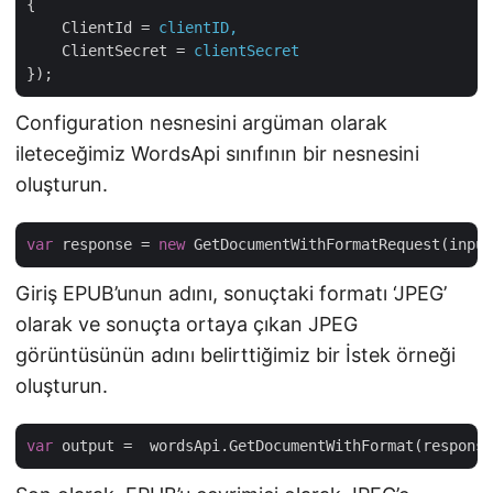
{
ClientId
 = 
clientID,
ClientSecret
 = 
clientSecret
});
Configuration nesnesini argüman olarak
ileteceğimiz WordsApi sınıfının bir nesnesini
oluşturun.
var
 response = 
new
 GetDocumentWithFormatRequest(input
Giriş EPUB’unun adını, sonuçtaki formatı ‘JPEG’
olarak ve sonuçta ortaya çıkan JPEG
görüntüsünün adını belirttiğimiz bir İstek örneği
oluşturun.
var