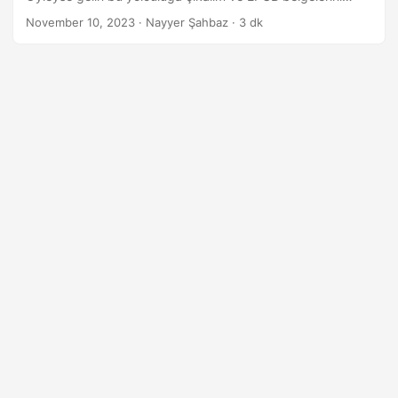
i
çarpıcı JPG görüntülerine dönüştürelim.
November 10, 2023
· Nayyer Şahbaz · 3 dk
r