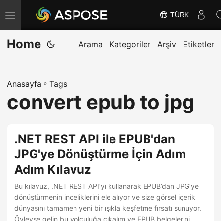
TÜRK
G
e
Home
z
Arama
Kategoriler
Arşiv
Etiketler
i
n
Anasayfa
»
Tags
m
convert epub to jpg
e
y
i
.NET REST API ile EPUB'dan
D
JPG'ye Dönüştürme İçin Adım
e
Adım Kılavuz
ğ
i
Bu kılavuz, .NET REST API’yi kullanarak EPUB’dan JPG’ye
ş
dönüştürmenin inceliklerini ele alıyor ve size görsel içerik
dünyasını tamamen yeni bir ışıkla keşfetme fırsatı sunuyor.
t
Öyleyse gelin bu yolculuğa çıkalım ve EPUB belgelerini