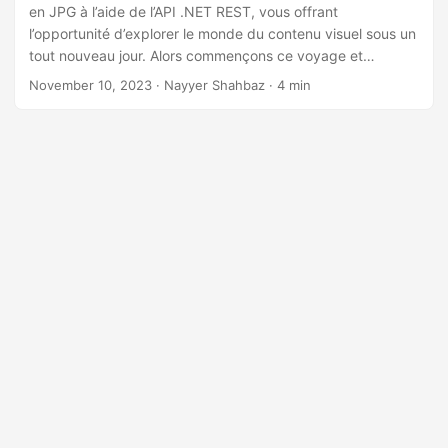
a
en JPG à l’aide de l’API .NET REST, vous offrant
t
l’opportunité d’explorer le monde du contenu visuel sous un
tout nouveau jour. Alors commençons ce voyage et
i
transformons les documents EPUB en superbes images
November 10, 2023
· Nayyer Shahbaz · 4 min
o
JPG.
n