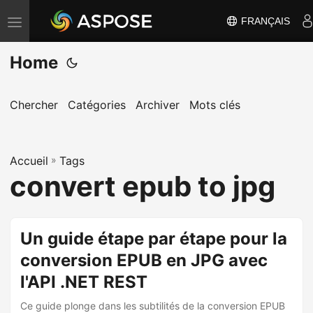
FRANÇAIS
B
a
Home
s
c
u
Chercher
Catégories
Archiver
Mots clés
l
e
Accueil
r
»
Tags
convert epub to jpg
l
a
n
Un guide étape par étape pour la
a
conversion EPUB en JPG avec
v
i
l'API .NET REST
g
Ce guide plonge dans les subtilités de la conversion EPUB