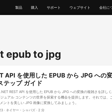
製品
購入
サポート
ウェブサイト
会社に
t epub to jpg
EST API を使用した EPUB から JPG 
ステップ ガイド
NET REST API を使用した EPUB から JPG への変換の複雑さを詳
ジュアル コンテンツの世界を探索する機会を提供します。それでは、
ュメントを美しい JPG 画像に変換してみましょう。
23
· ネイヤー・シャバズ · 2 分