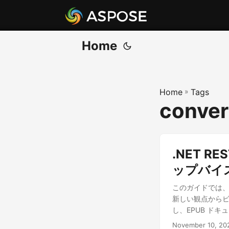
Home
Home
»
Tags
conver
.NET R
ップバイ
このガイドでは、.
新しい観点からビ
し、EPUB ドキ
November 10, 20