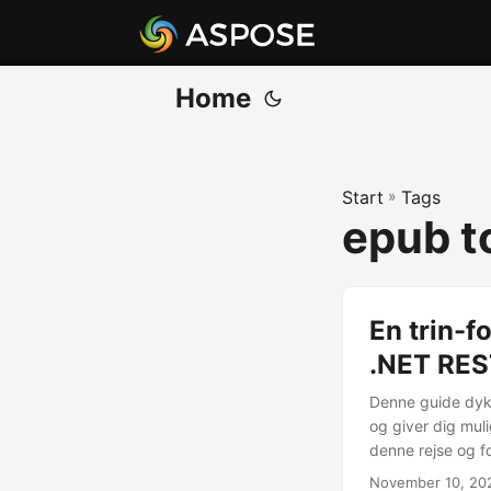
Home
Start
»
Tags
epub t
En trin-f
.NET RES
Denne guide dykk
og giver dig muli
denne rejse og f
November 10, 20