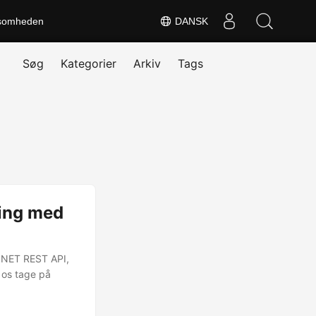
somheden
DANSK
Søg
Kategorier
Arkiv
Tags
ring med
 .NET REST API,
d os tage på