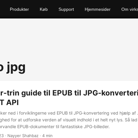
Produkter
Køb
Support
Hjemmesider
Om virk
o jpg
or-trin guide til EPUB til JPG-konverte
T API
er ned i forviklingerne ved EPUB til JPG-konvertering ved hjælp af
ghed for at udforske verden af visuelt indhold i et helt nyt lys. Så la
orvandle EPUB-dokumenter til fantastiske JPG-billeder.
23
· Nayyer Shahbaz · 4 min