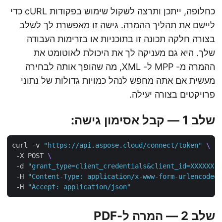
כחלופה, ייתכן ותרצה לשקול שימוש בפקודות cURL כדי
ליישם את תהליך ההמרה. גישה זו מאפשרת לך לשלב
בצורה חלקה תכונה זו בתוכניות או בזרימות העבודה
שלך. היא גם מעניקה לך את היכולת לאוטומט את
ההמרה מ- MPP ל- XML, מה שהופך אותה לבחירה
מעשית אם אתה מחפש לנהל כמויות גדולות של נתוני
פרויקטים בצורה יעילה.
שלב 1 — קבל אסימון גישה:
curl -v 
"https://api.aspose.cloud/connect/token"
 -X POST 
 -d 
"grant_type=client_credentials&client_id=XXXXXX
 -H 
"Content-Type: application/x-www-form-urlencode
 -H 
"Accept: application/json"
שלב 2 — המרה ל-PDF