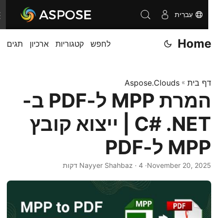
עִברִית
T
o
Home
לחפש
קטגוריות
ארכיון
תגים
g
g
l
דף בית
»
Aspose.Clouds
e
המרת MPP ל-PDF ב-
n
a
C# .NET | ייצוא קובץ
v
i
MPP ל-PDF
g
November 20, 2025
· Nayyer Shahbaz · 4 דקות
a
t
i
o