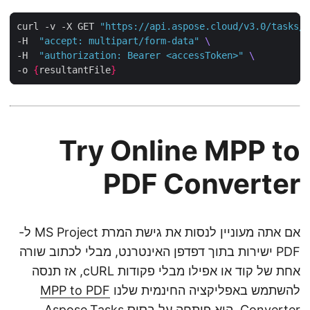
curl -v -X GET 
"https://api.aspose.cloud/v3.0/tasks
-H  
"accept: multipart/form-data"
-H  
"authorization: Bearer <accessToken>"
-o 
{
resultantFile
}
Try Online MPP to
PDF Converter
אם אתה מעוניין לנסות את גישת המרת MS Project ל-
PDF ישירות בתוך דפדפן האינטרנט, מבלי לכתוב שורה
אחת של קוד או אפילו מבלי פקודות cURL, אז תנסה
להשתמש באפליקציה החינמית שלנו
MPP to PDF
Converter
. היא פותחה על בסיס Aspose.Tasks