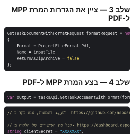
שלב 3 — ציין את הגדרות המרת MPP
ל-PDF
GetTaskDocumentWithFormatRequest formatRequest = 
ne
    ReturnAsZipArchive = 
false
שלב 4 — בצע המרת MPP ל-PDF
var
https://github.com/aspose-tasks-cloud/
ים של הלקוח מ- https://dashboard.aspose.cloud/
string
 clientSecret = 
"XXXXXXX"