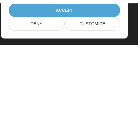
ACCEPT
DENY
CUSTOMIZE
Home
Products
New Releases
Pricing
Docs
Free Support
Paid Support
Paid Consulting
Blog