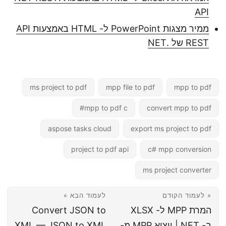
API
ממיר מצגות PowerPoint ל- HTML באמצעות API
REST של .NET
ms project to pdf
mpp file to pdf
mpp to pdf
mpp to pdf c#
convert mpp to pdf
aspose tasks cloud
export ms project to pdf
project to pdf api
c# mpp conversion
ms project converter
« לעמוד הקודם
לעמוד הבא »
המרת MPP ל- XLSX
Convert JSON to
ב-.NET | ייצוא MPP מ-
XML — JSON to XML