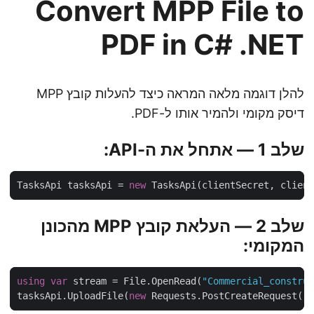
Convert MPP File to
PDF in C# .NET
להלן דוגמה מלאה המראה כיצד להעלות קובץ MPP
דיסק מקומי ולהמיר אותו ל-PDF.
שלב 1 — אתחל את ה-API:
TasksApi tasksApi = 
new
שלב 2 — העלאת קובץ MPP מהכונן
המקומי:
using
var
 stream = File.OpenRead(
"Commercial_constr
tasksApi.UploadFile(
new
 Requests.PostCreateRequest(