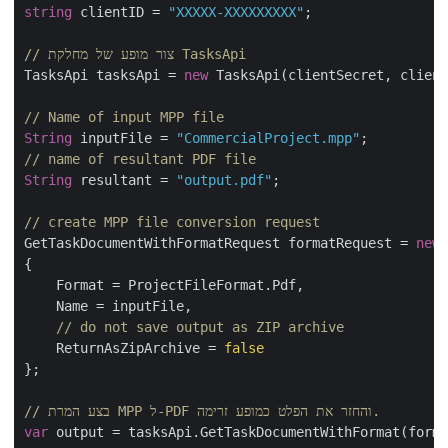
string
 clientID = 
"XXXXX-XXXXXXXXX"
;

// צור מופע של מחלקת TasksApi
TasksApi tasksApi = 
new
 TasksApi(clientSecret, clien
// Name of input MPP file
String
 inputFile = 
"CommercialProject.mpp"
// name of resultant PDF file
String
 resultant = 
"output.pdf"
;

// create MPP file conversion request
GetTaskDocumentWithFormatRequest formatRequest = 
ne
{

    Format = ProjectFileFormat.Pdf,

    Name = inputFile,

// do not save output as ZIP archive
    ReturnAsZipArchive = 
false
};

// בצע המרת MPP ל-PDF והחזר את הפלט כמופע זרימה.
var
 output = tasksApi.GetTaskDocumentWithFormat(form