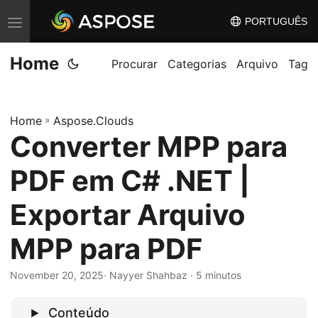
PORTUGUÊS
A
l
Home
t
Procurar
Categorias
Arquivo
Tag
e
r
Home
»
Aspose.Clouds
n
Converter MPP para
a
r
PDF em C# .NET |
n
a
Exportar Arquivo
v
MPP para PDF
e
g
November 20, 2025
· Nayyer Shahbaz · 5 minutos
a
ç
Conteúdo