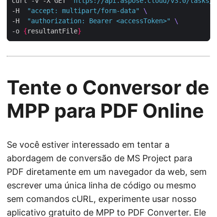
curl -v -X GET 
"https://api.aspose.cloud/v3.0/tasks/{
-H  
"accept: multipart/form-data"
-H  
"authorization: Bearer <accessToken>"
-o 
{
resultantFile
}
Tente o Conversor de
MPP para PDF Online
Se você estiver interessado em tentar a
abordagem de conversão de MS Project para
PDF diretamente em um navegador da web, sem
escrever uma única linha de código ou mesmo
sem comandos cURL, experimente usar nosso
aplicativo gratuito de
MPP to PDF Converter
. Ele