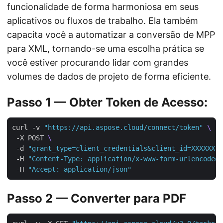
funcionalidade de forma harmoniosa em seus
aplicativos ou fluxos de trabalho. Ela também
capacita você a automatizar a conversão de MPP
para XML, tornando-se uma escolha prática se
você estiver procurando lidar com grandes
volumes de dados de projeto de forma eficiente.
Passo 1 — Obter Token de Acesso:
curl -v 
"https://api.aspose.cloud/connect/token"
 -X POST 
 -d 
"grant_type=client_credentials&client_id=XXXXXX-X
 -H 
"Content-Type: application/x-www-form-urlencoded"
 -H 
"Accept: application/json"
Passo 2 — Converter para PDF