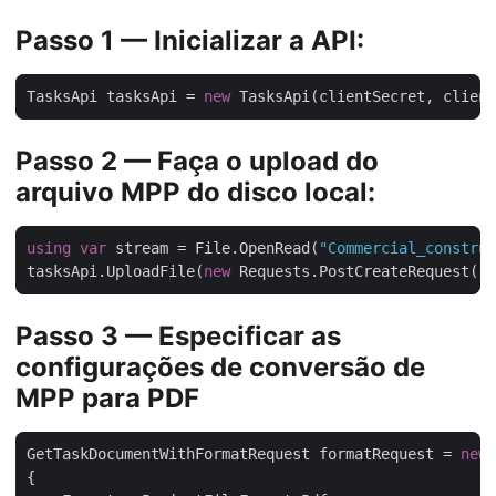
Passo 1 — Inicializar a API:
TasksApi tasksApi = 
new
Passo 2 — Faça o upload do
arquivo MPP do disco local:
using
var
 stream = File.OpenRead(
"Commercial_construc
tasksApi.UploadFile(
new
 Requests.PostCreateRequest(
"i
Passo 3 — Especificar as
configurações de conversão de
MPP para PDF
GetTaskDocumentWithFormatRequest formatRequest = 
new