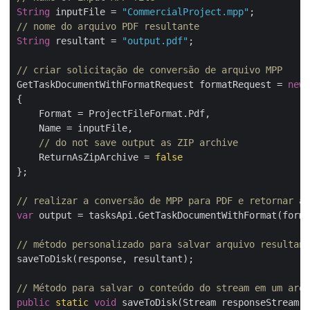
String
 inputFile = 
"CommercialProject.mpp"
// nome do arquivo PDF resultante
String
 resultant = 
"output.pdf"
;

// criar solicitação de conversão de arquivo MPP
GetTaskDocumentWithFormatRequest formatRequest = 
new
 
{

    Format = ProjectFileFormat.Pdf,

    Name = inputFile,

// do not save output as ZIP archive
    ReturnAsZipArchive = 
false
};

// realizar a conversão de MPP para PDF e retornar a 
var
 output = tasksApi.GetTaskDocumentWithFormat(forma
// método personalizado para salvar arquivo resultant
saveToDisk(response, resultant);

// Método para salvar o conteúdo do stream em um arqu
public
static
void
 saveToDisk(Stream responseStream, 