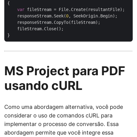
{

var
 fileStream = File.Create(resultantFile);

    responseStream.Seek(
0
, SeekOrigin.Begin);

    responseStream.CopyTo(fileStream);

    fileStream.Close();

MS Project para PDF
usando cURL
Como uma abordagem alternativa, você pode
considerar o uso de comandos cURL para
implementar o processo de conversão. Essa
abordagem permite que você integre essa