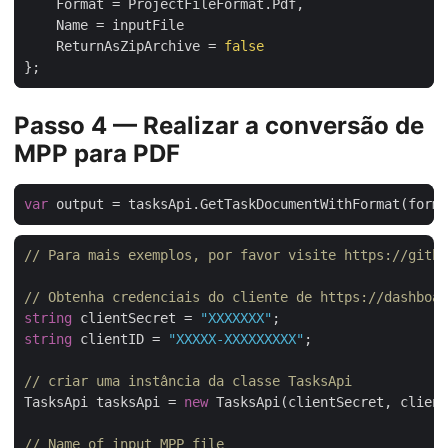
    ReturnAsZipArchive = 
false
Passo 4 — Realizar a conversão de
MPP para PDF
var
// Para mais exemplos, por favor visite https://githu
// Obtenha credenciais do cliente de https://dashboar
string
 clientSecret = 
"XXXXXXX"
string
 clientID = 
"XXXXX-XXXXXXXXX"
;

// criar uma instância da classe TasksApi
TasksApi tasksApi = 
new
 TasksApi(clientSecret, client
// Name of input MPP file