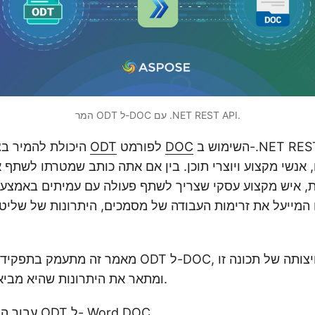
המר ODT ל-DOC עם .NET REST API.
השימוש ב-.NET REST API הפך לכלי
DOC
לפורמט
ODT
היכולת להמיר בצורה חלקה קבצים
, אנשי מקצוע ויוצרי תוכן. בין אם אתה כותב שמטרתו לשתף 
, איש מקצוע עסקי שצריך לשתף פעולה עם עמיתים באמצעות 
מייעל את זרימות העבודה של מסמכים, היתרונות של שליטה בתה
מאמר זה מתעמק בתפקיד הקריטי של המרת ODT ל-DOC
ומתאר את היתרונות שהיא מביאה לתעשיות שונות.
REST API עבור המרת ODT ל- Word DOC