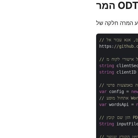
https:
//github.
string
 clientSe
string
 clientID
var
 config = 
ne
 WordsApi
var
 wordsApi = 
זן שם קובץ PDF
String
 inputFil
פורמט הקובץ שנוצר