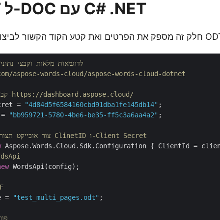
המר ODT ל-DOC עם C# .NET
// לדוגמאות מלאות וקבצי נתונים, אנא עבור אל 
com/aspose-words-cloud/aspose-words-cloud-dotnet
// קבל אישורי לקוח מ-https://dashboard.aspose.cloud/
cret = 
"4d84d5f6584160cbd91dba1fe145db14"
 = 
"bb959721-5780-4be6-be35-ff5c3a6aa4a2"
;

// צור אובייקט תצורה באמצעות פרטי ClinetID ו-Client Secret
w
// אתחול מופע
new
 WordsApi(config);

// ה
e = 
"test_multi_pages.odt"
;

// 