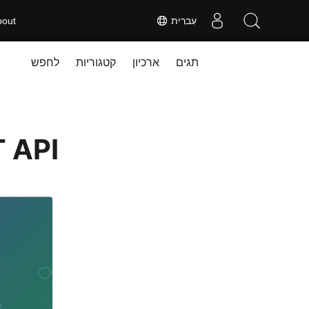
עִברִית
bout
תגים
ארכיון
קטגוריות
לחפש
המר ODT ל