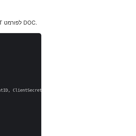
חלק זה מספק את הפרטים ואת קטע הקוד הקשור לביצוע המרה חלקה של ODT לפורמט DOC.