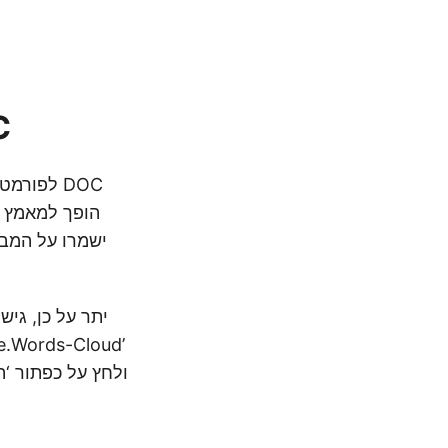
API
הופך למאמץ י
יתר על כן, גי
במנהל החבילות של NuGet ול