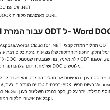
המר ODT ל-DOC עם C# .NET
המרת ODT ל-DOCX באמצעות פקודות cURL
REST  עבור המרת ODT ל- Word DOC
, תהליך המרת קבצי ODT לפורמט DOC
Aspose.Words Cloud for .NET
עיל וחלק. התכונות החזקות שלו מציעות ערכת כלים רבת ע
ושלמות התוכן שלהם תוך הפיכה חלקה לקובצי DOC מלוטשים.
שה מבוססת ענן זו מפשטת את תהליך ההמרה, ומאפשרת לך ל
בפרטים טכניים מורכבים. כעת, על מנת להשתמש ב-SDK, פש
חץ על כפתור ‘הוסף חבילה’. יתר על כן, בקר ב
מרכז השליטה בענן
וקבל את אישורי הלקוח המותאמים אישית שלך.