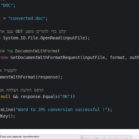
 
"DOC"
;

t = 
"converted.doc"
;

// טען את התוכן של קובץ ODT קלט כדי להזרים מופע
 System.IO.File.OpenRead(inputFile);

// צור אובייקט בקשה של DocumentWithFormat
 
new
 GetDocumentWithFormatRequest(inputFile, format, outP
// להפעיל
mentWithFormat(response);

// הדפס הודעת הצלחה א
 
null
 && response.Equals(
"OK"
))

teLine(
"Word to JPG conversion successful !"
);

Key();
