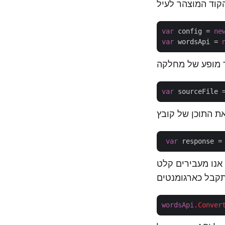
var
 config = 
ne
var
 wordsApi = 
var
var
 response =
ערך פורמט הפלט ושם הקובץ
wordsApi
.Conver