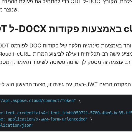
שנוצר מאוחסן באחסון ענן.
ת פקודות cURL
Aspose.Words Cloud ו-
//api.aspose.cloud/connect/token"
 \

=client_credentials&client_id=bb959721-5780-4be6-be35-ff
pe: application/x-www-form-urlencoded"
 \

plication/json"