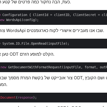
כעת, הבה נחקור כמה פרטים של קטע הקוד המוצהר לעיל.
w
new
צור מופע של מחלקה WordsApi שבו אנו מעבירים אישורי לקוח כארגומנטים.
טען את התוכן של קובץ ODT הקלט למופע הזרם.
 
new
צור אובייקט של בקשת המרת מסמך שבו אנו מעבירים קלט ODT, 
המתקבל כארגומנטים.
tDocument
(
response