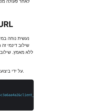
המרת ODT ל-DOCX באמצעו
כעת, עם גישה זו, הצעד הראשון הוא ליצור אסימון גישה ל-JWT על ידי ביצוע הפקודה הבאה.
5c3a6aa4a2&client_secret=4d84d5f6584160cbd91dba1fe145db1