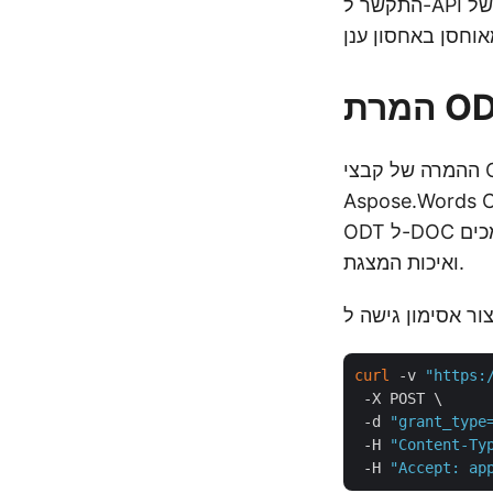
התקשר ל-API כדי להתחיל את פעולת ההמרה של ODT ל-DOC. לאחר פעולה מוצלחת, הקובץ
ההמרה של קבצי ODT לפורמט DOC נעשית נוחה במיוחד באמצעות סינרגיה חלקה של פקודות
cURL. שילוב דינמי זה מציע גישה רב-תכליתית ויעילה לביצוע המרות
ODT ל-DOC ללא מאמץ. שילוב רב עוצמה זה מספק לך שיטה פשוטה לשיפור תאימות המסמכים
ואיכות המצגת.
curl
 -v 
"https:
 -X POST \

 -d 
"grant_type
 -H 
"Content-Ty
 -H 
"Accept: ap