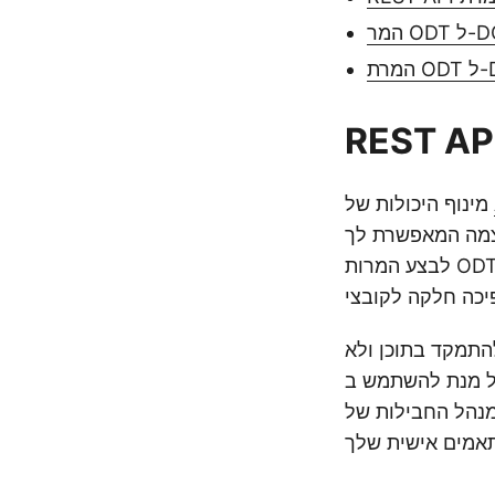
מינוף היכולות של
וצמה המאפשרת לך
לבצע המרות ODT ל-DOC ללא מאמץ, מה שמבטיח שמסמכי ODT ישמרו על המבנה, הסגנון
התמקד בתוכן ולא
וט חפש ‘Aspose.Words-Cloud’