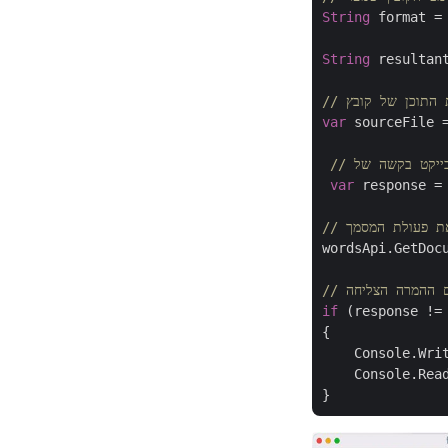
String
 format =
String
 resultan
var
 sourceFile =
var
 response =
 את פעולת המסמך
wordsApi.GetDocu
ם ההמרה הצליחה
if
 (response !=
{

    Console.Wri
    Console.Read