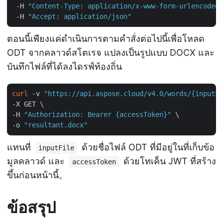
 -H 
"Content-Type: application/x-www-form-urlencoded"
 -H 
"Accept: application/json"
ตอนนี้เพียงแค่ดำเนินการตามคำสั่งต่อไปนี้เพื่อโหลด
ODT จากคลาวด์สโตเรจ แปลงเป็นรูปแบบ DOCX และ
บันทึกไฟล์ที่ได้ลงไดรฟ์ท้องถิ่น
curl
 -v 
"https://api.aspose.cloud/v4.0/words/{inputFi
-X GET \

-H 
"Authorization: Bearer {accessToken}"
 \

-o 
"resultant.docx"
แทนที่
ด้วยชื่อไฟล์ ODT ที่มีอยู่ในที่เก็บข้อ
inputFile
มูลคลาวด์ และ
ด้วยโทเค็น JWT ที่สร้าง
accessToken
ขึ้นก่อนหน้านี้。
ข้อสรุป