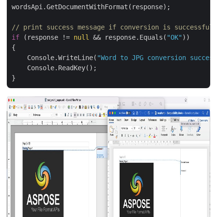
wordsApi.GetDocumentWithFormat(response);

// print success message if conversion is successful
if
 (response != 
null
 && response.Equals(
"OK"
))

{

    Console.WriteLine(
"Word to JPG conversion success
    Console.ReadKey();
