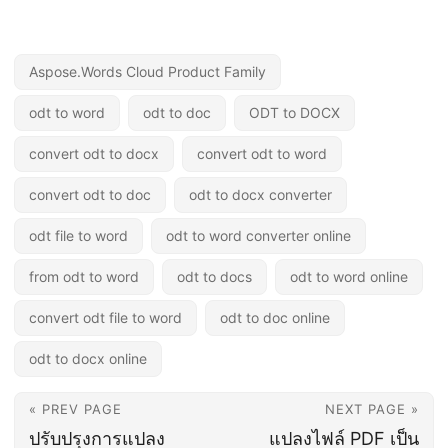
Aspose.Words Cloud Product Family
odt to word
odt to doc
ODT to DOCX
convert odt to docx
convert odt to word
convert odt to doc
odt to docx converter
odt file to word
odt to word converter online
from odt to word
odt to docs
odt to word online
convert odt file to word
odt to doc online
odt to docx online
« PREV PAGE
NEXT PAGE »
ปรับปรุงการแปลง
แปลงไฟล์ PDF เป็น