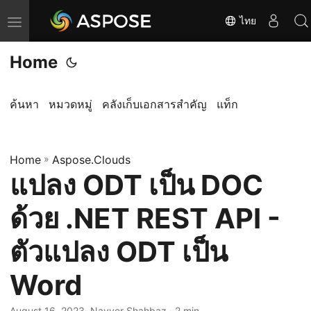
ไทย
T
o
Home
g
g
l
ค้นหา
หมวดหมู่
คลังเก็บเอกสารสำคัญ
แท็ก
e
n
Home
a
»
Aspose.Clouds
แปลง ODT เป็น DOC
v
i
ด้วย .NET REST API -
g
a
ตัวแปลง ODT เป็น
t
Word
i
o
August 16, 2023
· Nayyer Shahbaz · 2 min