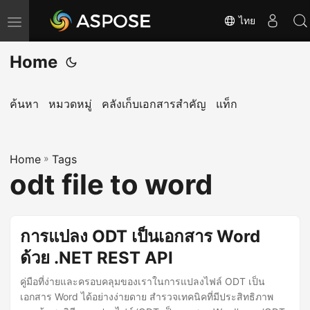
ไทย
T
o
Home
g
g
l
ค้นหา
หมวดหมู่
คลังเก็บเอกสารสำคัญ
แท็ก
e
n
Home
a
»
Tags
odt file to word
v
i
g
การแปลง ODT เป็นเอกสาร Word
a
ด้วย .NET REST API
t
i
คู่มือที่ง่ายและครอบคลุมของเราในการแปลงไฟล์ ODT เป็น
o
เอกสาร Word ได้อย่างง่ายดาย สำรวจเทคนิคที่มีประสิทธิภาพ