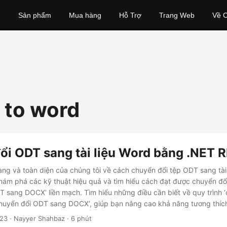
Sản phẩm
Mua hàng
Hỗ Trợ
Trang Web
Về C
e to word
ổi ODT sang tài liệu Word bằng .NET 
g và toàn diện của chúng tôi về cách chuyển đổi tệp ODT sang tài
ám phá các kỹ thuật hiệu quả và tìm hiểu cách đạt được chuyển đổi
DT sang DOCX’ liền mạch. Tìm hiểu những điều cần biết về quy trình
chuyển đổi ODT sang DOCX’, giúp bạn nâng cao khả năng tương thíc
023
· Nayyer Shahbaz · 6 phút