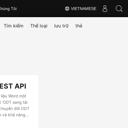
húng Tôi
VIETNAMESE
Tìm kiếm
Thể loại
lưu trữ
thẻ
REST API
 liệu Word một
 ‘ODT sang tài
 ‘chuyển đổi ODT
h và khả năng