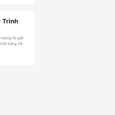
 Trình
húng tôi giải
DOCX) bằng C#