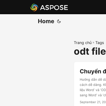
Home
Trang chủ
»
Tags
odt fil
Chuyển đ
Hướng dẫn dễ dàn
cách dễ dàng. Kh
liệu Word’ và ‘O
sang Word’ và ‘
truy cập tài liệu.
September 21, 2