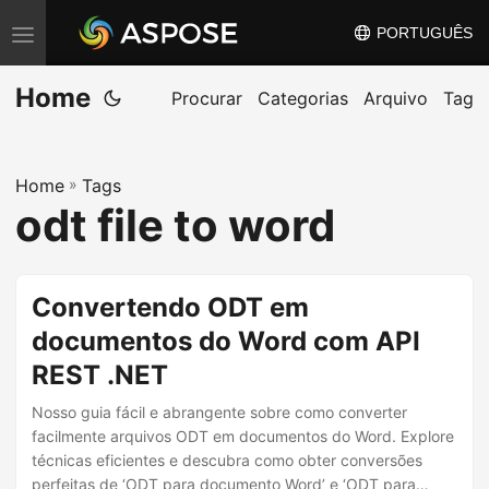
PORTUGUÊS
A
l
Home
t
Procurar
Categorias
Arquivo
Tag
e
r
Home
»
Tags
n
odt file to word
a
r
n
Convertendo ODT em
a
documentos do Word com API
v
REST .NET
e
g
Nosso guia fácil e abrangente sobre como converter
a
facilmente arquivos ODT em documentos do Word. Explore
técnicas eficientes e descubra como obter conversões
ç
perfeitas de ‘ODT para documento Word’ e ‘ODT para