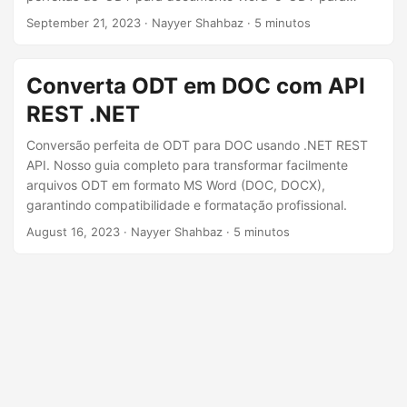
ã
DOCX’. Aprenda os meandros dos processos de ‘converter
September 21, 2023
· Nayyer Shahbaz · 5 minutos
o
ODT em Word’ e ‘converter ODT em DOCX’, permitindo que
você melhore a compatibilidade e acessibilidade de
documentos.
Converta ODT em DOC com API
REST .NET
Conversão perfeita de ODT para DOC usando .NET REST
API. Nosso guia completo para transformar facilmente
arquivos ODT em formato MS Word (DOC, DOCX),
garantindo compatibilidade e formatação profissional.
August 16, 2023
· Nayyer Shahbaz · 5 minutos