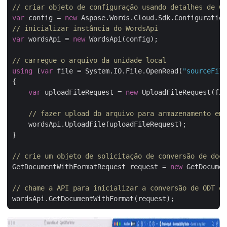
// criar objeto de configuração usando detalhes de Cl
var
 config = 
new
// inicializar instância do WordsApi
var
 wordsApi = 
new
 WordsApi(config);

// carregue o arquivo da unidade local
using
 (
var
 file = System.IO.File.OpenRead(
"sourceFile
{

var
 uploadFileRequest = 
new
 UploadFileRequest(fil
// fazer upload do arquivo para armazenamento em 
    wordsApi.UploadFile(uploadFileRequest);

}

// crie um objeto de solicitação de conversão de docu
GetDocumentWithFormatRequest request = 
new
 GetDocumen
// chame a API para inicializar a conversão de ODT em