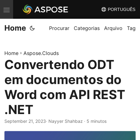
PORTUGUÊS
A
l
Home
t
Procurar
Categorias
Arquivo
Tag
e
r
Home
»
Aspose.Clouds
n
Convertendo ODT
a
r
em documentos do
n
a
Word com API REST
v
.NET
e
g
September 21, 2023
· Nayyer Shahbaz · 5 minutos
a
ç