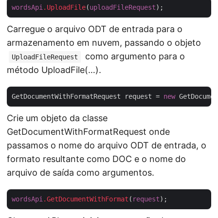
wordsApi
.UploadFile
(
uploadFileRequest
Carregue o arquivo ODT de entrada para o
armazenamento em nuvem, passando o objeto
como argumento para o
UploadFileRequest
método UploadFile(…).
GetDocumentWithFormatRequest request = 
new
 GetDocumen
Crie um objeto da classe
GetDocumentWithFormatRequest onde
passamos o nome do arquivo ODT de entrada, o
formato resultante como DOC e o nome do
arquivo de saída como argumentos.
wordsApi
.GetDocumentWithFormat
(
request