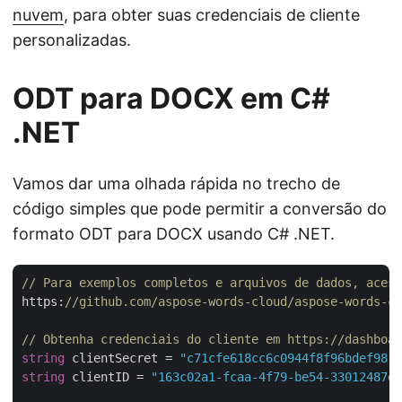
nuvem
, para obter suas credenciais de cliente
personalizadas.
ODT para DOCX em C#
.NET
Vamos dar uma olhada rápida no trecho de
código simples que pode permitir a conversão do
formato ODT para DOCX usando C# .NET.
// Para exemplos completos e arquivos de dados, acess
https:
//github.com/aspose-words-cloud/aspose-words-cl
// Obtenha credenciais do cliente em https://dashboar
string
 clientSecret = 
"c71cfe618cc6c0944f8f96bdef9813
string
 clientID = 
"163c02a1-fcaa-4f79-be54-33012487e7