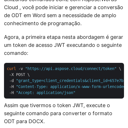
Cloud , você pode iniciar e gerenciar a conversão
de ODT em Word sem a necessidade de amplo
conhecimento de programação.
Agora, a primeira etapa nesta abordagem é gerar
um token de acesso JWT executando o seguinte
comando:
curl
 -v 
"https://api.aspose.cloud/connect/token"
 \

 -X POST \

 -d 
"grant_type=client_credentials&client_id=657e7b18
 -H 
"Content-Type: application/x-www-form-urlencoded"
 -H 
"Accept: application/json"
Assim que tivermos o token JWT, execute o
seguinte comando para converter o formato
ODT para DOCX.