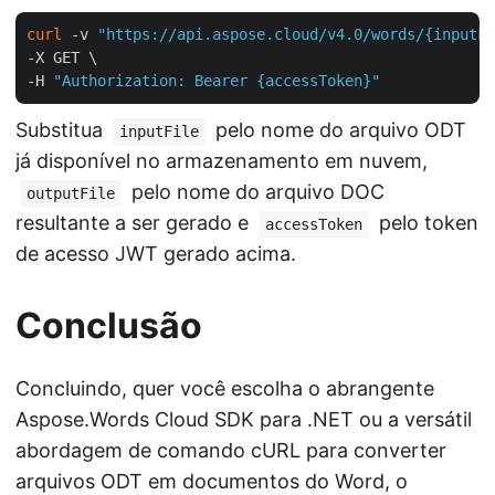
curl
 -v 
"https://api.aspose.cloud/v4.0/words/{inputFi
-X GET \

-H 
"Authorization: Bearer {accessToken}"
Substitua
pelo nome do arquivo ODT
inputFile
já disponível no armazenamento em nuvem,
pelo nome do arquivo DOC
outputFile
resultante a ser gerado e
pelo token
accessToken
de acesso JWT gerado acima.
Conclusão
Concluindo, quer você escolha o abrangente
Aspose.Words Cloud SDK para .NET ou a versátil
abordagem de comando cURL para converter
arquivos ODT em documentos do Word, o