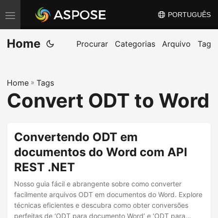
PORTUGUÊS
A
l
Home
t
Procurar
Categorias
Arquivo
Tag
e
r
Home
»
Tags
n
Convert ODT to Word
a
r
n
Convertendo ODT em
a
documentos do Word com API
v
REST .NET
e
g
Nosso guia fácil e abrangente sobre como converter
a
facilmente arquivos ODT em documentos do Word. Explore
técnicas eficientes e descubra como obter conversões
ç
perfeitas de ‘ODT para documento Word’ e ‘ODT para