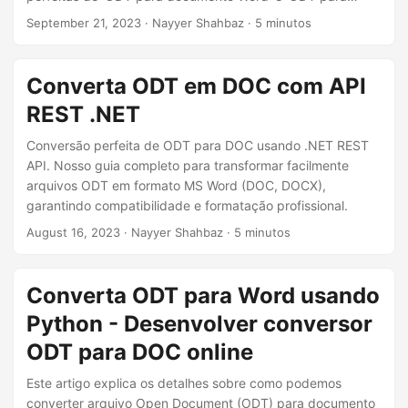
ã
DOCX’. Aprenda os meandros dos processos de ‘converter
September 21, 2023
· Nayyer Shahbaz · 5 minutos
o
ODT em Word’ e ‘converter ODT em DOCX’, permitindo que
você melhore a compatibilidade e acessibilidade de
documentos.
Converta ODT em DOC com API
REST .NET
Conversão perfeita de ODT para DOC usando .NET REST
API. Nosso guia completo para transformar facilmente
arquivos ODT em formato MS Word (DOC, DOCX),
garantindo compatibilidade e formatação profissional.
August 16, 2023
· Nayyer Shahbaz · 5 minutos
Converta ODT para Word usando
Python - Desenvolver conversor
ODT para DOC online
Este artigo explica os detalhes sobre como podemos
converter arquivo Open Document (ODT) para documento