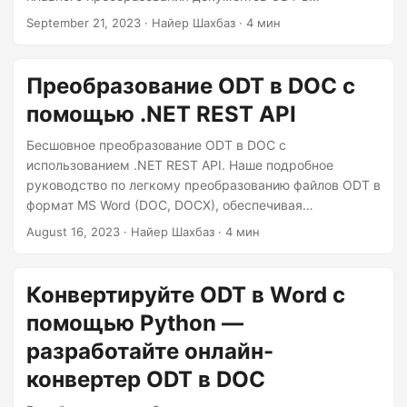
г
документы Word и ODT в DOCX. Изучите все тонкости
September 21, 2023
· Найер Шахбаз · 4 мин
а
процессов «конвертировать ODT в Word» и
ц
«конвертировать ODT в DOCX», что позволит вам
повысить совместимость и доступность документов.
и
Преобразование ODT в DOC с
ю
помощью .NET REST API
Бесшовное преобразование ODT в DOC с
использованием .NET REST API. Наше подробное
руководство по легкому преобразованию файлов ODT в
формат MS Word (DOC, DOCX), обеспечивая
совместимость и профессиональное форматирование.
August 16, 2023
· Найер Шахбаз · 4 мин
Конвертируйте ODT в Word с
помощью Python —
разработайте онлайн-
конвертер ODT в DOC