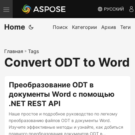
РУССКИЙ
П
е
Home
р
Поиск
Категории
Архив
Теги
е
к
Главная
»
Tags
л
Convert ODT to Word
ю
ч
и
Преобразование ODT в
т
документы Word с помощью
ь
.NET REST API
н
а
Наше простое и подробное руководство по легкому
в
преобразованию файлов ODT в документы Word.
Изучите эффективные методы и узнайте, как добиться
и
плавного преобразования документов ODT в