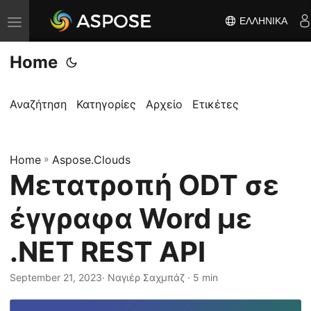
ΕΛΛΗΝΙΚΆ
Ε
ν
Home
α
λ
λ
Αναζήτηση
Κατηγορίες
Αρχείο
Ετικέτες
α
γ
Home
ή
»
Aspose.Clouds
Μετατροπή ODT σε
π
λ
έγγραφα Word με
ο
ή
.NET REST API
γ
η
September 21, 2023
· Ναγιέρ Σαχμπάζ · 5 min
σ