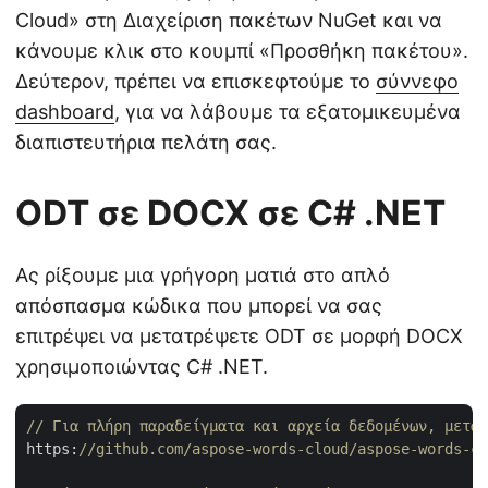
Cloud» στη Διαχείριση πακέτων NuGet και να
κάνουμε κλικ στο κουμπί «Προσθήκη πακέτου».
Δεύτερον, πρέπει να επισκεφτούμε το
σύννεφο
dashboard
, για να λάβουμε τα εξατομικευμένα
διαπιστευτήρια πελάτη σας.
ODT σε DOCX σε C# .NET
Ας ρίξουμε μια γρήγορη ματιά στο απλό
απόσπασμα κώδικα που μπορεί να σας
επιτρέψει να μετατρέψετε ODT σε μορφή DOCX
χρησιμοποιώντας C# .NET.
// Για πλήρη παραδείγματα και αρχεία δεδομένων, μεταβ
https:
//github.com/aspose-words-cloud/aspose-words-cl