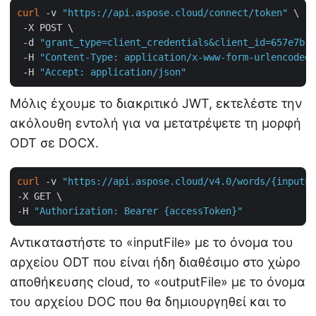
curl
 -v 
"https://api.aspose.cloud/connect/token"
 \

 -X POST \

 -d 
"grant_type=client_credentials&client_id=657e7b18
 -H 
"Content-Type: application/x-www-form-urlencoded"
 -H 
"Accept: application/json"
Μόλις έχουμε το διακριτικό JWT, εκτελέστε την
ακόλουθη εντολή για να μετατρέψετε τη μορφή
ODT σε DOCX.
curl
 -v 
"https://api.aspose.cloud/v4.0/words/{inputFi
-X GET \

-H 
"Authorization: Bearer {accessToken}"
Αντικαταστήστε το «inputFile» με το όνομα του
αρχείου ODT που είναι ήδη διαθέσιμο στο χώρο
αποθήκευσης cloud, το «outputFile» με το όνομα
του αρχείου DOC που θα δημιουργηθεί και το