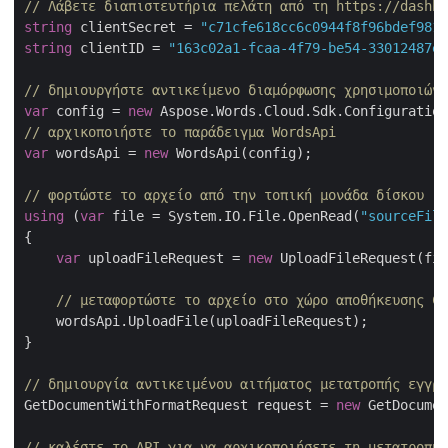
// Λάβετε διαπιστευτήρια πελάτη από τη https://dashbo
string
 clientSecret = 
"c71cfe618cc6c0944f8f96bdef9813
string
 clientID = 
"163c02a1-fcaa-4f79-be54-33012487e7
// δημιουργήστε αντικείμενο διαμόρφωσης χρησιμοποιώντ
var
 config = 
new
// αρχικοποιήστε το παράδειγμα WordsApi
var
 wordsApi = 
new
 WordsApi(config);

// φορτώστε το αρχείο από την τοπική μονάδα δίσκου
using
 (
var
 file = System.IO.File.OpenRead(
"sourceFile
{

var
 uploadFileRequest = 
new
 UploadFileRequest(fil
// μεταφορτώστε το αρχείο στο χώρο αποθήκευσης Cl
    wordsApi.UploadFile(uploadFileRequest);

}

// δημιουργία αντικειμένου αιτήματος μετατροπής εγγρά
GetDocumentWithFormatRequest request = 
new
 GetDocumen
// καλέστε το API για να αρχικοποιήσετε τη μετατροπή 