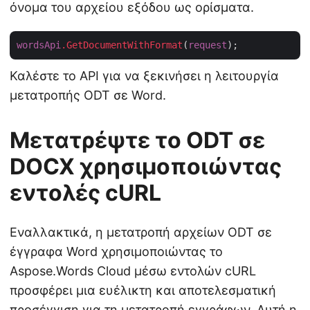
όνομα του αρχείου εξόδου ως ορίσματα.
wordsApi
.GetDocumentWithFormat
(
request
Καλέστε το API για να ξεκινήσει η λειτουργία
μετατροπής ODT σε Word.
Μετατρέψτε το ODT σε
DOCX χρησιμοποιώντας
εντολές cURL
Εναλλακτικά, η μετατροπή αρχείων ODT σε
έγγραφα Word χρησιμοποιώντας το
Aspose.Words Cloud μέσω εντολών cURL
προσφέρει μια ευέλικτη και αποτελεσματική
προσέγγιση για τη μετατροπή εγγράφων. Αυτή η