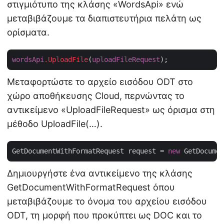
στιγμιότυπο της κλάσης «WordsApi» ενώ
μεταβιβάζουμε τα διαπιστευτήρια πελάτη ως
ορίσματα.
wordsApi
.UploadFile
(
uploadFileRequest
Μεταφορτώστε το αρχείο εισόδου ODT στο
χώρο αποθήκευσης Cloud, περνώντας το
αντικείμενο «UploadFileRequest» ως όρισμα στη
μέθοδο UploadFile(…).
GetDocumentWithFormatRequest request = 
new
 GetDocumen
Δημιουργήστε ένα αντικείμενο της κλάσης
GetDocumentWithFormatRequest όπου
μεταβιβάζουμε το όνομα του αρχείου εισόδου
ODT, τη μορφή που προκύπτει ως DOC και το