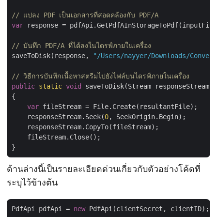
// แปลง PDF เป็นเอกสารที่สอดคล้องกับ PDF/A
var
 response = pdfApi.GetPdfAInStorageToPdf(inputFile
// บันทึก PDF/A ที่ได้ลงในไดรฟ์ภายในเครื่อง
saveToDisk(response, 
"/Users/nayyer/Downloads/Convert
// วิธีการบันทึกเนื้อหาสตรีมไปยังไฟล์บนไดรฟ์ภายในเครื่อง
public
static
void
 saveToDisk(Stream responseStream, 
{

var
 fileStream = File.Create(resultantFile);

    responseStream.Seek(
0
, SeekOrigin.Begin);

    responseStream.CopyTo(fileStream);

    fileStream.Close();

ด้านล่างนี้เป็นรายละเอียดด่วนเกี่ยวกับตัวอย่างโค้ดที่
ระบุไว้ข้างต้น
PdfApi pdfApi = 
new