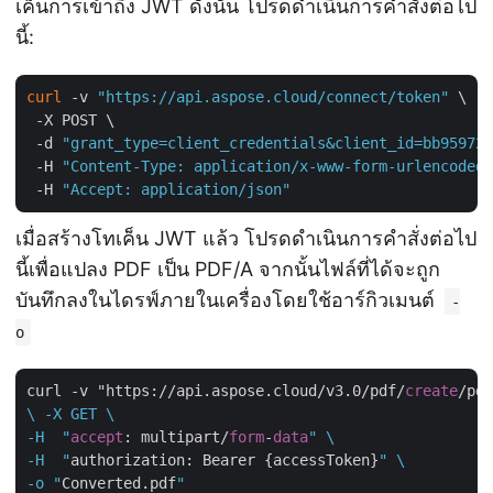
เค็นการเข้าถึง JWT ดังนั้น โปรดดำเนินการคำสั่งต่อไป
นี้:
curl
 -v 
"https://api.aspose.cloud/connect/token"
 \

 -X POST \

 -d 
"grant_type=client_credentials&client_id=bb959721
 -H 
"Content-Type: application/x-www-form-urlencoded"
 -H 
"Accept: application/json"
เมื่อสร้างโทเค็น JWT แล้ว โปรดดำเนินการคำสั่งต่อไป
นี้เพื่อแปลง PDF เป็น PDF/A จากนั้นไฟล์ที่ได้จะถูก
บันทึกลงในไดรฟ์ภายในเครื่องโดยใช้อาร์กิวเมนต์
-
o
curl -v "https://api.aspose.cloud/v3.0/pdf/
create
/pdf
\ -X GET \

-H  "
accept
: multipart/
form
-
data
" \

-H  "
authorization: Bearer {accessToken}
" \

-o "
Converted.pdf