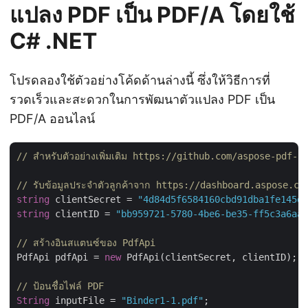
แปลง PDF เป็น PDF/A โดยใช้
C# .NET
โปรดลองใช้ตัวอย่างโค้ดด้านล่างนี้ ซึ่งให้วิธีการที่
รวดเร็วและสะดวกในการพัฒนาตัวแปลง PDF เป็น
PDF/A ออนไลน์
// สำหรับตัวอย่างเพิ่มเติม https://github.com/aspose-pdf
// รับข้อมูลประจำตัวลูกค้าจาก https://dashboard.aspose.cl
string
 clientSecret = 
"4d84d5f6584160cbd91dba1fe145db
string
 clientID = 
"bb959721-5780-4be6-be35-ff5c3a6aa4
// สร้างอินสแตนซ์ของ PdfApi
PdfApi pdfApi = 
new
 PdfApi(clientSecret, clientID);

// ป้อนชื่อไฟล์ PDF
String
 inputFile = 
"Binder1-1.pdf"
;
