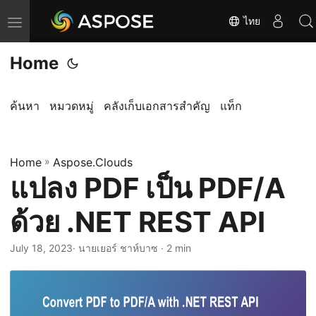
ไทย
T
o
Home
g
g
l
ค้นหา
หมวดหมู่
คลังเก็บเอกสารสำคัญ
แท็ก
e
n
Home
a
»
Aspose.Clouds
แปลง PDF เป็น PDF/A
v
i
ด้วย .NET REST API
g
a
July 18, 2023
· นายเยอร์ ชาห์บาซ · 2 min
t
i
o