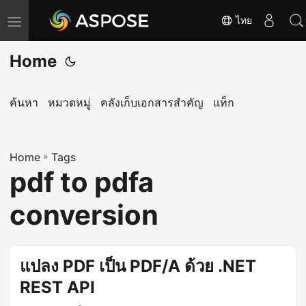
ไทย
T
o
Home
g
g
l
ค้นหา
หมวดหมู่
คลังเก็บเอกสารสำคัญ
แท็ก
e
n
Home
a
»
Tags
pdf to pdfa
v
i
conversion
g
a
t
แปลง PDF เป็น PDF/A ด้วย .NET
i
REST API
o