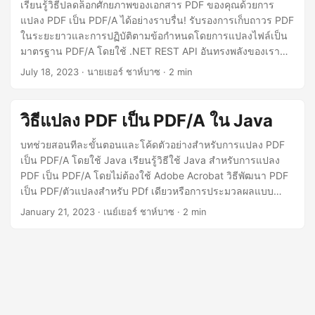
n
เรียนรู้วิธีปลดล็อกศักยภาพของเอกสาร PDF ของคุณด้วยการ
แปลง PDF เป็น PDF/A ได้อย่างราบรื่น! รับรองการเก็บถาวร PDF
ในระยะยาวและการปฏิบัติตามข้อกำหนดโดยการแปลงไฟล์เป็น
มาตรฐาน PDF/A โดยใช้ .NET REST API อันทรงพลังของเรา
ปลดปล่อยศักยภาพของ Aspose.PDF Cloud SDK สำหรับ .NET
July 18, 2023
· นายเยอร์ ชาห์บาซ · 2 min
และแปลงไฟล์ PDF ของคุณเป็นรูปแบบ PDF/A ทางออนไลน์ได้
อย่างง่ายดาย
วิธีแปลง PDF เป็น PDF/A ใน Java
บทช่วยสอนทีละขั้นตอนและโค้ดตัวอย่างสำหรับการแปลง PDF
เป็น PDF/A โดยใช้ Java เรียนรู้วิธีใช้ Java สำหรับการแปลง
PDF เป็น PDF/A โดยไม่ต้องใช้ Adobe Acrobat วิธีพัฒนา PDF
เป็น PDF/ตัวแปลงสำหรับ PDf เดียวหรือการประมวลผลแบบ
แบตช์ของไฟล์หลายไฟล์ คำแนะนำสำหรับการแปลง PDF เป็น
January 21, 2023
· เนย์เยอร์ ชาห์บาซ · 2 min
PDF/A ออนไลน์ ซึ่งคุณสามารถบันทึก PDF เป็น PDF/A-1a หรือ
PDF เป็น PDF/A-1b โดยใช้ Java คำแนะนำของเราทำให้ PDF
แปลงเป็น PDF/A ได้ง่ายโดยใช้โค้ดน้อยลง