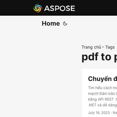
Home
Trang chủ
»
Tags
pdf to
Chuyển đ
Tìm hiểu cách mở
mạch! Đảm bảo l
bằng API REST .
.NET và dễ dàng
July 18, 2023
· Na