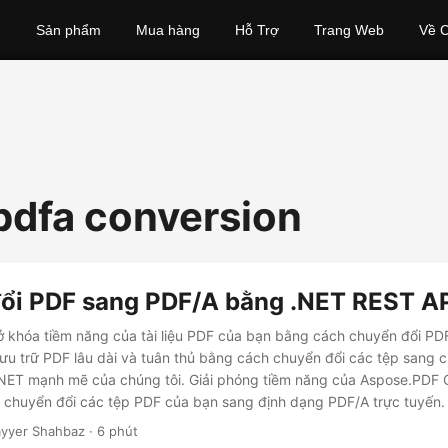
Sản phẩm
Mua hàng
Hỗ Trợ
Trang Web
Về C
 pdfa conversion
ổi PDF sang PDF/A bằng .NET REST A
 khóa tiềm năng của tài liệu PDF của bạn bằng cách chuyển đổi PD
ưu trữ PDF lâu dài và tuân thủ bằng cách chuyển đổi các tệp sang 
NET mạnh mẽ của chúng tôi. Giải phóng tiềm năng của Aspose.PDF 
 chuyển đổi các tệp PDF của bạn sang định dạng PDF/A trực tuyến.
yyer Shahbaz · 6 phút