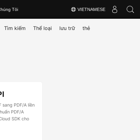
húng Tôi
VIETNAMESE
Tìm kiếm
Thể loại
lưu trữ
thẻ
PI
F sang PDF/A liền
chuẩn PDF/A
Cloud SDK cho