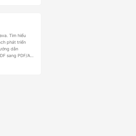
va. Tìm hiểu
h phát triển
Hướng dẫn
PDF sang PDF/A-
F/A dễ dàng với