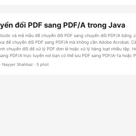
yển đổi PDF sang PDF/A trong Java
bước và mã mẫu để chuyển đổi PDF sang chuyển đổi PDF/A bằng Ja
va để chuyển đổi PDF sang PDF/A mà không cần Adobe Acrobat. Các
nh chuyển đổi để xử lý PDF đơn lẻ hoặc xử lý hàng loạt nhiều tệp. 
sang PDF/A trực tuyến nơi bạn có thể lưu PDF sang PDF/A-1a hoặc 
 dụng Java. Hướng dẫn của chúng tôi giúp chuyển đổi PDF sang PD
· Nayyer Shahbaz · 5 phút