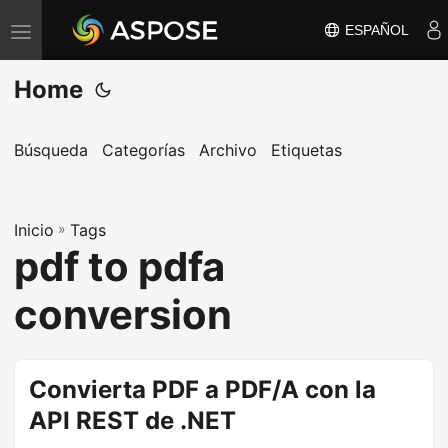
ESPAÑOL
A
l
Home
t
e
r
Búsqueda
Categorías
Archivo
Etiquetas
n
a
Inicio
r
»
Tags
pdf to pdfa
n
a
conversion
v
e
g
Convierta PDF a PDF/A con la
a
API REST de .NET
c