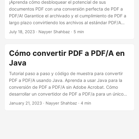
i
¡Aprenda cómo desbloquear el potencial de sus
documentos PDF con una conversión perfecta de PDF a
ó
PDF/A! Garantice el archivado y el cumplimiento de PDF a
n
largo plazo convirtiendo los archivos al estándar PDF/A
utilizando nuestra potente API REST .NET. Libere el
July 18, 2023
· Nayyer Shahbaz · 5 min
potencial de Aspose.PDF Cloud SDK para .NET y convierta
sin esfuerzo sus archivos PDF al formato PDF/A en línea.
Cómo convertir PDF a PDF/A en
Java
Tutorial paso a paso y código de muestra para convertir
PDF a PDF/A usando Java. Aprenda a usar Java para la
conversión de PDF a PDF/A sin Adobe Acrobat. Cómo
desarrollar un convertidor de PDF a PDF/a para un único
PDF o procesamiento por lotes de varios archivos. Guía
January 21, 2023
· Nayyer Shahbaz · 4 min
para convertir PDF a PDF/A en línea donde puede guardar
PDF a PDF/A-1a o PDF a PDF/A-1b usando Java. Nuestra
guía facilita la conversión de PDF a PDF/A con menos líneas
de código.