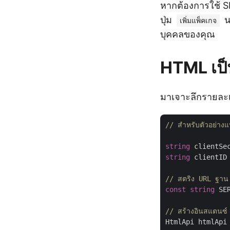
หากต้องการใช้ 
ปุ่ม
น
เพิ่มแพ็คเกจ
บุคคลของคุณ
HTML เป็
มาเจาะลึกรายละ
// สำหรับตัวอย่า
string
 clientSe
string
 clientID
// สตริง URL ฐาน
const
string
 SE
// สร้างอินสแตนซ์
HtmlApi htmlApi