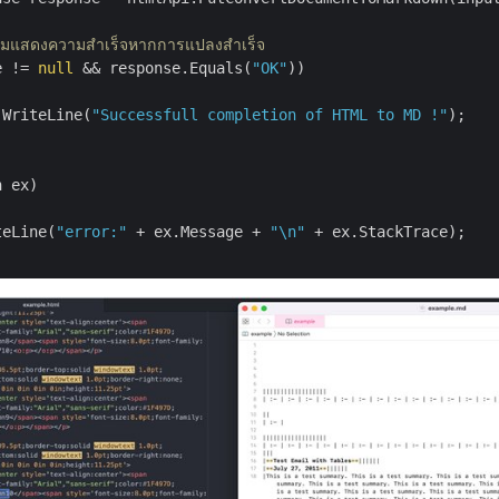
วามแสดงความสำเร็จหากการแปลงสำเร็จ
e != 
null
 && response.Equals(
"OK"
))

.WriteLine(
"Successfull completion of HTML to MD !"
);

 ex)

teLine(
"error:"
 + ex.Message + 
"\n"
 + ex.StackTrace);
