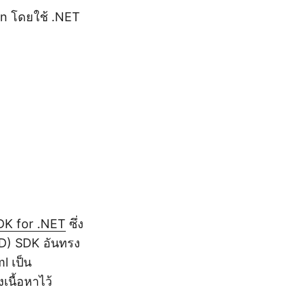
n โดยใช้ .NET
K for .NET
ซึ่ง
D) SDK อันทรง
l เป็น
นื้อหาไว้