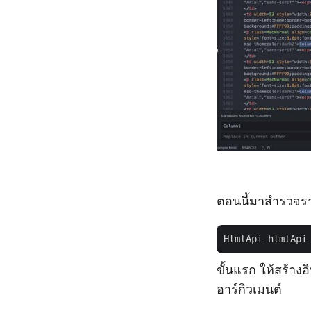
ตอนนี้มาสำรวจราย
HtmlApi htmlApi
ขั้นแรก ให้สร้าง
อาร์กิวเมนต์