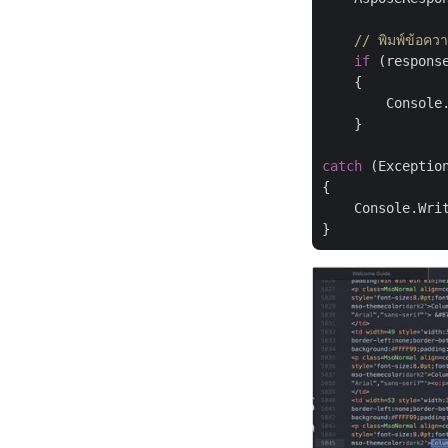
// พิมพ์ข้อค
if
 (respons
    {

        Console
    }

catch
 (Exception
{

    Console.Wri