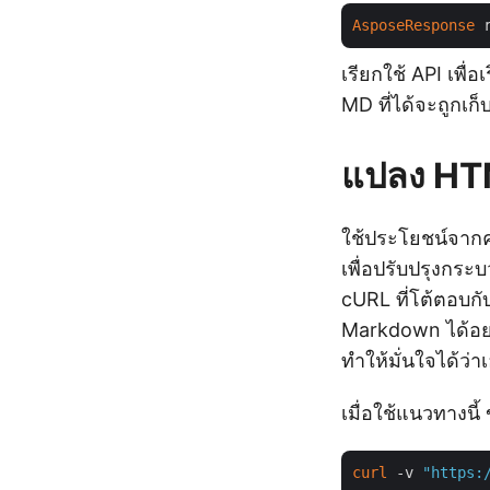
AsposeResponse
เรียกใช้ API เพื
MD ที่ได้จะถูกเก
แปลง HTM
ใช้ประโยชน์จาก
เพื่อปรับปรุงก
cURL ที่โต้ตอบก
Markdown ได้อย่า
ทำให้มั่นใจได้ว
เมื่อใช้แนวทางนี
curl
 -v 
"https: