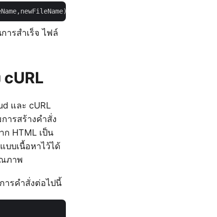
นการสำเร็จ ไฟล์
ง cURL
oud และ cURL
ารสร้างคำสั่ง
จาก HTML เป็น
แบบเนื้อหาไว้ได้
คุณภาพ
ารคำสั่งต่อไปนี้