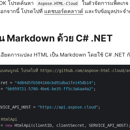
SDK โปรดค้นหา
ในตัวจัดการแพ็คเกจ
Aspose.HTML-Cloud
อกจากนี้ โปรดไปที่
แดชบอร์ดคลาวด์
และรับข้อมูลประจำต
น Markdown ด้วย C# .NET
เอียดการแปลง HTML เป็น Markdown โดยใช้ C# .NET ก
งแบบสมบูรณ์ โปรดไปที่ https://github.com/aspose-html-cloud/
cret = 
"4d84d5f6584160cbd91dba1fe145db14"
 = 
"bb959721-5780-4be6-be35-ff5c3a6aa4a2"
;

RVICE_API_HOST = 
"https://api.aspose.cloud"
;

 HtmlApi
 = 
new
 HtmlApi(clientID, clientSecret, SERVICE_API_HOST);