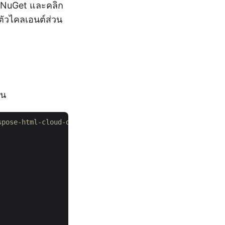
 NuGet และคลิก
ัวไคลเอนต์ส่วน
ัน
aspose-html-cloud-dotnet
       
