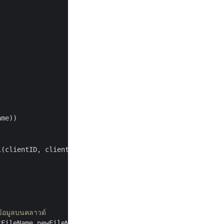
me))

(clientID, clientSecret, SERVICE_API_HOST);

ข้อมูลบนคลาวด์
FileName,newFileName);
