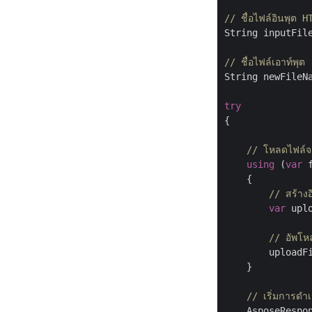
// ชื่อไฟล์อินพุต H
String inputFil
// ชื่อไฟล์เอาท์พุต
String newFileN
try
{

// โหลดไฟล์จา
using
 (
var
 
    {

// สร้าง
var
 upl
// อัพโหล
        uploadF
    }

// เริ่มการดำ
    AsposeRespo