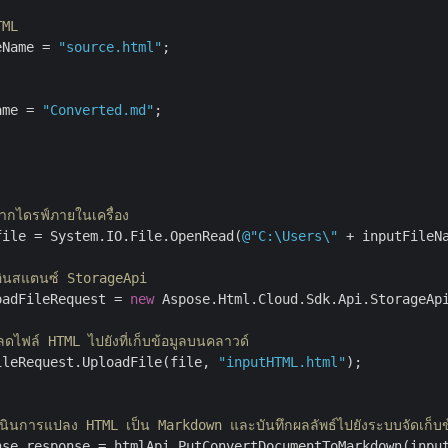
TML
eName = 
"source.html"
;

ame = 
"Converted.md"
;

กไดรฟ์ภายในเครื่อง
file = System.IO.File.OpenRead(
@"C:\Users\"
 + inputFileNa
อินสแตนซ์ StorageApi
oadFileRequest = 
new
 Aspose.Html.Cloud.Sdk.Api.StorageApi
ดไฟล์ HTML ไปยังที่เก็บข้อมูลบนคลาวด์
ileRequest.UploadFile(file, 
"inputHTML.html"
);

เนินการแปลง HTML เป็น Markdown และบันทึกผลลัพธ์ไปยังระบบจัดเก็บ
nse response = htmlApi.PutConvertDocumentToMarkdown(input